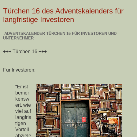
Türchen 16 des Adventskalenders für
langfristige Investoren
ADVENTSKALENDER TÜRCHEN 16 FÜR INVESTOREN UND
UNTERNEHMER
+++ Türchen 16 +++
Für Investoren:
“Er ist
bemer
kensw
ert, wie
viel auf
langfris
tigen
Vorteil
abziele