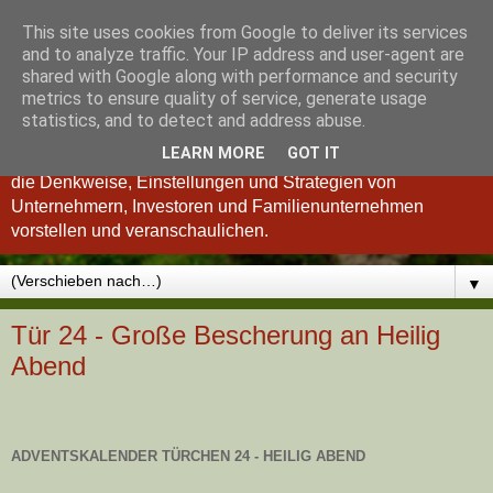
This site uses cookies from Google to deliver its services
Königsinvestor
and to analyze traffic. Your IP address and user-agent are
shared with Google along with performance and security
metrics to ensure quality of service, generate usage
"Wer verstanden hat, was einen guten Investor ausmacht, ist
statistics, and to detect and address abuse.
auch ein besserer Unternehmer und umgekehrt." so Charlie
LEARN MORE
GOT IT
Munger. Deshalb möchten wir Ihnen im Königsinvestor-Blog
die Denkweise, Einstellungen und Strategien von
Unternehmern, Investoren und Familienunternehmen
vorstellen und veranschaulichen.
▼
Tür 24 - Große Bescherung an Heilig
Abend
ADVENTSKALENDER TÜRCHEN 24 - HEILIG ABEND