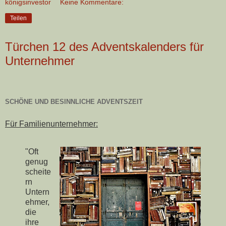
königsinvestor
Keine Kommentare:
Teilen
Türchen 12 des Adventskalenders für
Unternehmer
SCHÖNE UND BESINNLICHE ADVENTSZEIT
Für Familienunternehmer:
"Oft
genug
scheite
rn
Untern
ehmer,
die
ihre