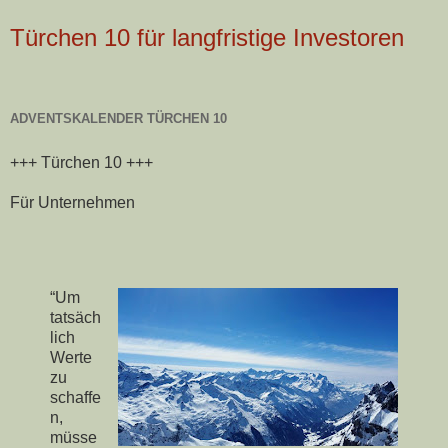
Türchen 10 für langfristige Investoren
ADVENTSKALENDER TÜRCHEN 10
+++ Türchen 10 +++
Für Unternehmen
“Um
tatsäch
lich
Werte
zu
schaffe
n,
müsse