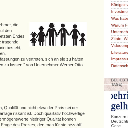
Königsin
Investme
Was habe
ehmer, die
Warum F
auf den
Unterne
 letzten Endes
Zitate: W
e tragende
Videoem
rin besteht,
Literatu
en,
fassungen zu vertreten, sich an sie zu halten
Impressu
ten zu lassen." von Unternehmer Werner Otto
Datensch
BELIEBT
TAGE)
, Qualität und nicht etwa der Preis sei der
nlage riskant ist. Doch qualitativ hochwertige
Konzern i
ermögenswerte niedriger Qualität können
Deutschl
ne Frage des Preises, den man für sie bezahlt“
Gesc...