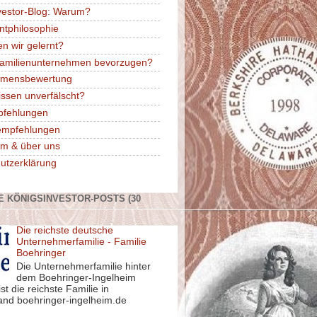
vestor-Blog: Warum?
ntphilosophie
n wir gelernt?
amilienunternehmen bevorzugen?
hmensbewertung
issen unverfälscht?
pfehlungen
rempfehlungen
m & über uns
utzerklärung
E KÖNIGSINVESTOR-POSTS (30
Die reichste deutsche
Unternehmerfamilie - Familie
Boehringer
Die Unternehmerfamilie hinter
dem Boehringer-Ingelheim
st die reichste Familie in
and boehringer-ingelheim.de