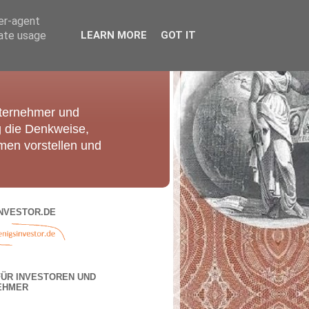
ser-agent
rate usage
LEARN MORE
GOT IT
nternehmer und
g die Denkweise,
men vorstellen und
NVESTOR.DE
FÜR INVESTOREN UND
EHMER