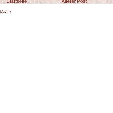
Startseite
Älterer Post
(Atom)