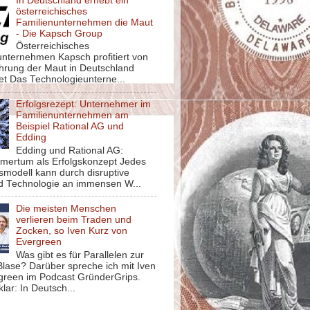
In Deutschland erhebt ein
österreichisches
Familienunternehmen die Maut
- Die Kapsch Group
Österreichisches
unternehmen Kapsch profitiert von
ührung der Maut in Deutschland
et Das Technologieunterne...
Erfolgsrezept: Unternehmer im
Familienunternehmen am
Beispiel Rational AG und
Edding
Edding und Rational AG:
mertum als Erfolgskonzept Jedes
smodell kann durch disruptive
d Technologie an immensen W...
Die meisten Menschen
verlieren beim Traden und
Zocken, so Iven Kurz von
Evergreen
Was gibt es für Parallelen zur
lase? Darüber spreche ich mit Iven
green im Podcast GründerGrips.
klar: In Deutsch...