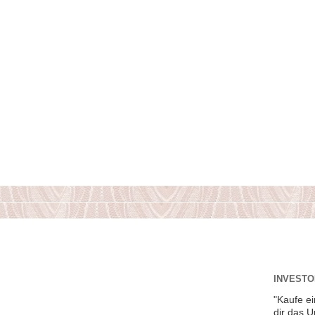
INVESTOR
"Kaufe ei
dir das 