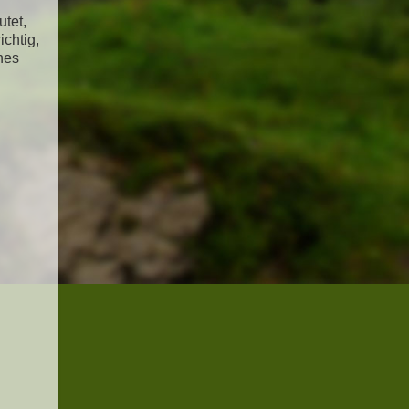
tet,
ichtig,
nes