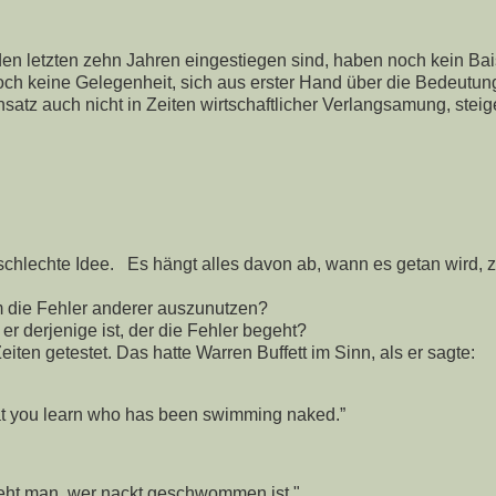
n letzten zehn Jahren eingestiegen sind, haben noch kein Ba
 noch keine Gelegenheit, sich aus erster Hand über die Bedeutun
satz auch nicht in Zeiten wirtschaftlicher Verlangsamung, stei
e schlechte Idee. Es hängt alles davon ab, wann es getan wird, 
m die Fehler anderer auszunutzen?
er derjenige ist, der die Fehler begeht?
iten getestet. Das hatte Warren Buffett im Sinn, als er sagte:
that you learn who has been swimming naked.”
sieht man, wer nackt geschwommen ist."