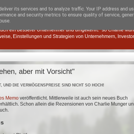
eliver its services and to analyze traffic. Your IP address and u
ormance and security metrics to ensure quality of service, gene
buse.
 auch ein besserer Unternehmer und umgekehrt." so Charlie Mun
eise, Einstellungen und Strategien von Unternehmern, Investo
hen, aber mit Vorsicht"
, UND DIE VERMÖGENSPREISE SIND NICHT SO HOCH!
es Memo
veröffentlicht. Mittlerweile ist auch sein neues Buch
erhältlich. Schon allein die Rezensionen von Charlie Munger u
uch.
us