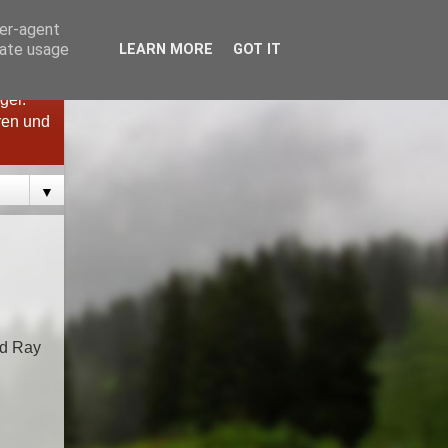
ser-agent
rate usage
LEARN MORE
GOT IT
ger.
ren und
▼
nd Ray