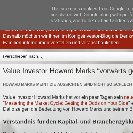
This site uses cookies from Google to d
Königsinvestor
are shared with Google along with perf
statistics, and to detect and address a
"Wer verstanden hat, was einen guten Investor ausmacht, ist
Deshalb möchten wir Ihnen im Königsinvestor-Blog die Denkw
Familienunternehmen vorstellen und veranschaulichen.
Value Investor Howard Marks “vorwärts ge
HOWARD MARKS MEINT DIE AUSSICHTEN SIND NICHT SO SCHLECHT
Value Investor Howard Marks hat vor ein paar Tagen sein
neu
"
Mastering the Market Cycle: Getting the Odds on Your Side
" 
Dalio zeigen die Bedeutung von Howard Marks und seinem B
Verständnis für den Kapital- und Branchenzykl