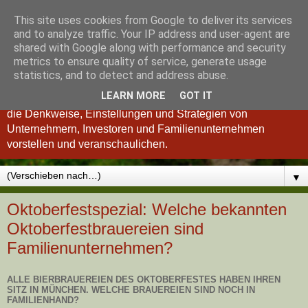
This site uses cookies from Google to deliver its services
Königsinvestor
and to analyze traffic. Your IP address and user-agent are
shared with Google along with performance and security
metrics to ensure quality of service, generate usage
"Wer verstanden hat, was einen guten Investor ausmacht, ist
statistics, and to detect and address abuse.
auch ein besserer Unternehmer und umgekehrt." so Charlie
LEARN MORE
GOT IT
Munger. Deshalb möchten wir Ihnen im Königsinvestor-Blog
die Denkweise, Einstellungen und Strategien von
Unternehmern, Investoren und Familienunternehmen
vorstellen und veranschaulichen.
▼
Oktoberfestspezial: Welche bekannten
Oktoberfestbrauereien sind
Familienunternehmen?
ALLE BIERBRAUEREIEN DES OKTOBERFESTES HABEN IHREN
SITZ IN MÜNCHEN. WELCHE BRAUEREIEN SIND NOCH IN
FAMILIENHAND?