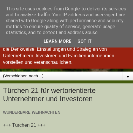
This site uses cookies from Google to deliver its services
Königsinvestor
and to analyze traffic. Your IP address and user-agent are
shared with Google along with performance and security
metrics to ensure quality of service, generate usage
"Wer verstanden hat, was einen guten Investor ausmacht, ist
statistics, and to detect and address abuse.
auch ein besserer Unternehmer und umgekehrt." so Charlie
LEARN MORE
GOT IT
Munger. Deshalb möchten wir Ihnen im Königsinvestor-Blog
die Denkweise, Einstellungen und Strategien von
Unternehmern, Investoren und Familienunternehmen
vorstellen und veranschaulichen.
▼
Türchen 21 für wertorientierte
Unternehmer und Investoren
WUNDERBARE WEIHNACHTEN
+++ Türchen 21 +++