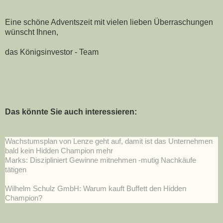
Eine schöne Adventszeit mit vielen lieben Überraschungen
wünscht Ihnen,
das Königsinvestor - Team
Das könnte Sie auch interessieren:
Wachstumsplan von Lenze geht auf, damit ist das Unternehmen
bald kein Hidden Champion mehr
Marks: Diszipliniert Gewinne mitnehmen -mutig Nachkäufe
tätigen
Wilhelm Schulz GmbH: Warum kauft Buffett den Hidden
Champion?