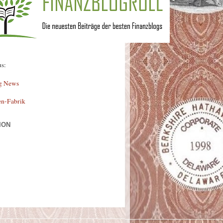
us:
g News
en-Fabrik
ION