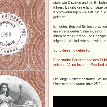
sieht wie Disziplin und die Beibeha
führen. Es gibt keine langfristige 
Kryptowährungen wie BitCoin. Sie 
geliefert.
Ein gutes Beispiel für best practice
ein ehrenswerter Value Investor mit
Ihnen bereits Person und Prinzipi
folgenden Artikel möchten wir jetz
Schulden sind gefährlich
Eine starke Performance des Publ
zeichnet Value Investor Eveillard a
Die lange Haltzeit bestätigt Eveil
Unternehmen wurde über 25 Jahre 