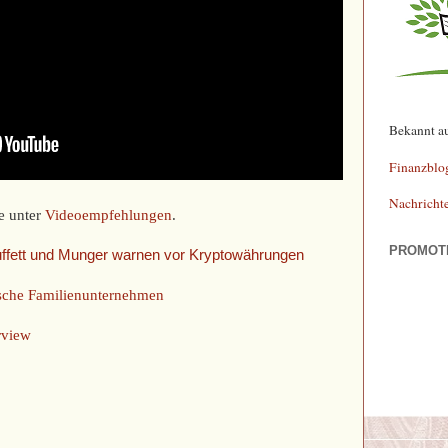
Bekannt a
Finanzblo
Nachricht
e unter
Videoempfehlungen
.
PROMOT
Buffett und Munger warnen vor Kryptowährungen
tsche Familienunternehmen
rview