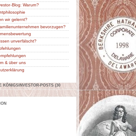
vestor-Blog: Warum?
ntphilosophie
n wir gelernt?
amilienunternehmen bevorzugen?
hmensbewertung
issen unverfälscht?
pfehlungen
rempfehlungen
m & über uns
utzerklärung
E KÖNIGSINVESTOR-POSTS (30
ION