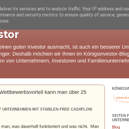
liver its services and to analyze traffic. Your IP address and u
rmance and security metrics to ensure quality of service, gene
buse.
stor
einen guten Investor ausmacht, ist auch ein besserer U
nger. Deshalb möchten wir Ihnen im Königsinvestor-Blo
ien von Unternehmern, Investoren und Familienunterneh
KÖNIGSI
 Wettbewerbsvorteil kann man über 25
T UNTERNEHMEN MIT STABILEN FREE CASHFLOW
SEITEN 
UNTERN
t man, was dauerhaft funktioniert und was nicht. Man
Blog