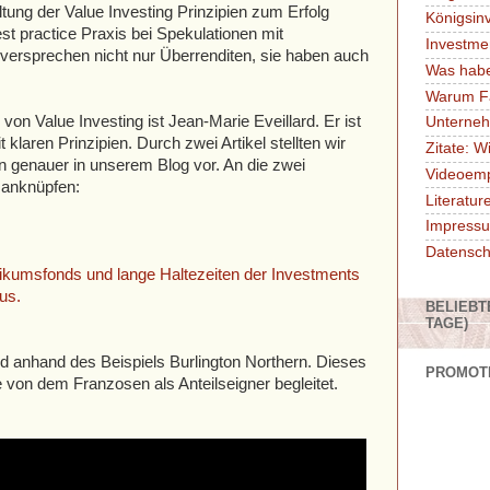
ltung der Value Investing Prinzipien zum Erfolg
Königsin
best practice Praxis bei Spekulationen mit
Investme
versprechen nicht nur Überrenditen, sie haben auch
Was habe
Warum F
 von Value Investing ist Jean-Marie Eveillard. Er ist
Unterne
 klaren Prinzipien. Durch zwei Artikel stellten wir
Zitate: W
en genauer in unserem Blog vor. An die zwei
Videoem
t anknüpfen:
Literatu
Impressu
Datensch
ikumsfonds und lange Haltezeiten der Investments
us.
BELIEBT
TAGE)
lard anhand des Beispiels Burlington Northern. Dieses
PROMOT
von dem Franzosen als Anteilseigner begleitet.