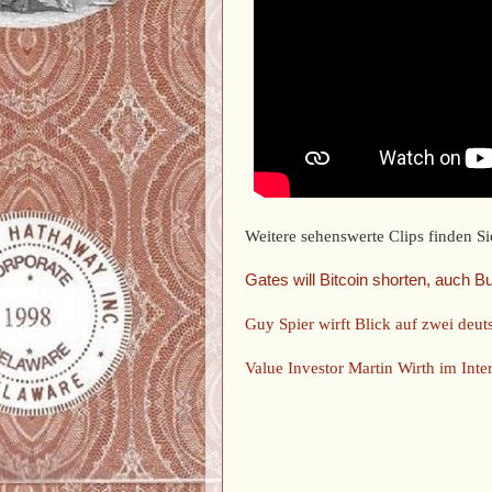
Weitere sehenswerte Clips finden Si
Gates will Bitcoin shorten, auch 
Guy Spier wirft Blick auf zwei deu
Value Investor Martin Wirth im Inte