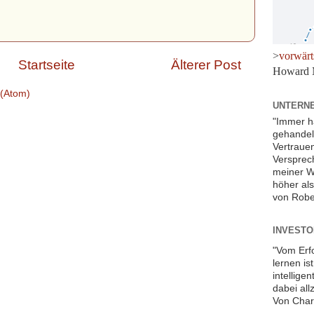
>
vorwärt
Startseite
Älterer Post
Howard 
(Atom)
UNTERNE
"Immer h
gehandelt
Vertraue
Versprec
meiner W
höher al
von Robe
INVESTOR
"Vom Erf
lernen is
intellige
dabei all
Von Char