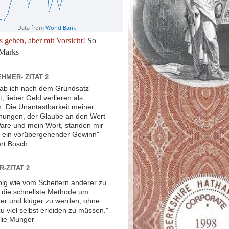
s gehen, aber mit Vorsicht!
So
Marks
HMER- ZITAT 2
ab ich nach dem Grundsatz
, lieber Geld verlieren als
n. Die Unantastbarkeit meiner
hungen, der Glaube an den Wert
are und mein Wort, standen mir
s ein vorübergehender Gewinn"
rt Bosch
-ZITAT 2
olg wie vom Scheitern anderer zu
t die schnellste Methode um
nter und klüger zu werden, ohne
zu viel selbst erleiden zu müssen."
lie Munger