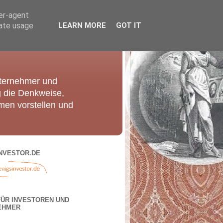
ser-agent
rate usage
LEARN MORE
GOT IT
nternehmer und
g die Denkweise,
men vorstellen und
NVESTOR.DE
FÜR INVESTOREN UND
EHMER