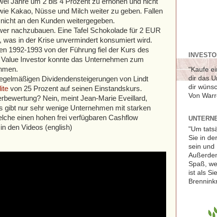
zwei Jahre um 2 bis 4 Prozent zu erhöhen und nicht
 wie Kakao, Nüsse und Milch weiter zu geben. Fallen
il nicht an den Kunden weitergegeben.
chwer nachzubauen. Eine Tafel Schokolade für 2 EUR
t, was in der Krise unvermindert konsumiert wird.
en 1992-1993 von der Führung fiel der Kurs des
INVESTOR
Value Investor konnte das Unternehmen zum
ehmen.
"Kaufe ei
dir das 
 regelmäßigen Dividendensteigerungen von Lindt
dir wünsc
ite
von 25 Prozent auf seinen Einstandskurs.
Von Warr
erbewertung? Nein, meint Jean-Marie Eveillard,
 gibt nur sehr wenige Unternehmen mit starken
elche einen hohen frei verfügbaren Cashflow
UNTERNE
 in den Videos (english)
"Um tats
Sie in de
sein und 
Außerdem
Spaß, we
ist als S
Brennink