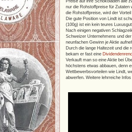
Preise auf ihre Schokoladen alle 
nur die Rohstoffpreise für Zutaten
die Rohstoffpreise, wird der Vorte
Die gute Position von Lindt ist s
(100g) ist ein kein teures Luxusgu
Nach einigen negativen Schlagzeil
Schweizer Unternehmens und der 
neunfachen Gewinn je Aktie aufn
Durch die lange Haltezeit und die
bekam er fast eine
Dividendenrend
Verkauft man so eine Aktie bei Üb
höchstens etwas abbauen, denn es
Wettbewerbsvorteilen wie Lindt, w
abwerfen. Weitere lehrreiche Infos