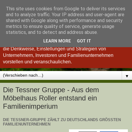
This site uses cookies from Google to deliver its services
Königsinvestor
and to analyze traffic. Your IP address and user-agent are
shared with Google along with performance and security
metrics to ensure quality of service, generate usage
"Wer verstanden hat, was einen guten Investor ausmacht, ist
statistics, and to detect and address abuse.
auch ein besserer Unternehmer und umgekehrt." so Charlie
LEARN MORE
GOT IT
Munger. Deshalb möchten wir Ihnen im Königsinvestor-Blog
die Denkweise, Einstellungen und Strategien von
Unternehmern, Investoren und Familienunternehmen
vorstellen und veranschaulichen.
▼
Die Tessner Gruppe - Aus dem
Möbelhaus Roller entstand ein
Familienimperium
DIE TESSNER-GRUPPE ZÄHLT ZU DEUTSCHLANDS GRÖSSTEN F
AMILIENUNTERNEHMEN