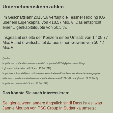
Unternehmenskennzahlen
Im Geschäftsjahr 2015/16 verfügt die Tessner Holding KG
über ein Eigenkapital von 418,57 Mio. €. Das entspricht
einer Eigenkapitalquote von 50,5 %.
Insgesamt erzielte der Konzern einen Umsatz von 1.408,77
Mio. € und erwirtschaftet daraus einen Gewinn von 50,42
Mio. €.
Quellen:
http://www.top-familienunternehmen.de/companies/YWDdg7y/tessner-holding-
kg/umsatz/mitarbeiterzahl (Stand: 27.06.2018)
https://www.handelsblatt.com/unternehmen/mittelstand/familienunternehmer/tessner-gruppe-
rollentausch-in-den-moebelhaeusern-der-familie-tessner/22724332.html
(Stand: 27.06.2018)
http://www.tessner.de/
(Stand: 27.06.2018)
Das könnte Sie auch interessieren:
Sei gierig, wenn andere ängstlich sind! Dass ist es, was
Jannie Mouton von PSG Group in Südafrika umsetzt.