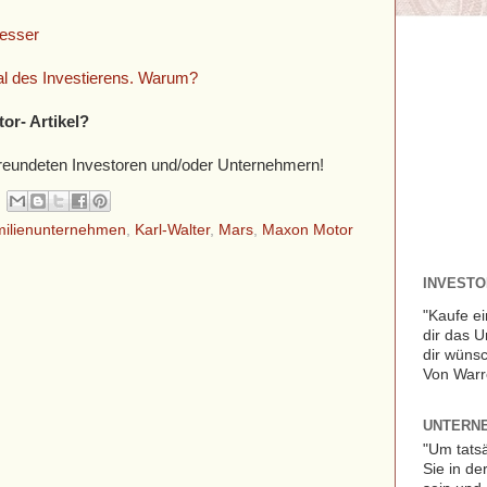
esser
ral des Investierens. Warum?
tor- Artikel?
befreundeten Investoren und/oder Unternehmern!
ilienunternehmen
,
Karl-Walter
,
Mars
,
Maxon Motor
INVESTOR
"Kaufe ei
dir das 
dir wünsc
Von Warr
UNTERNE
"Um tats
Sie in de