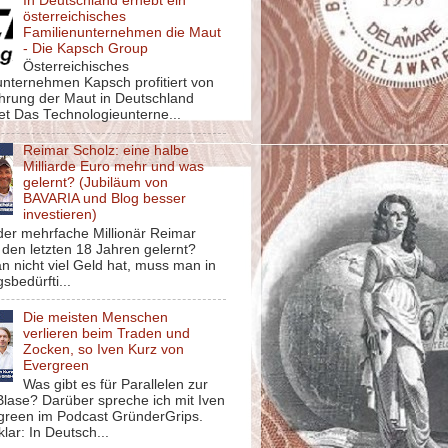
In Deutschland erhebt ein
österreichisches
Familienunternehmen die Maut
- Die Kapsch Group
Österreichisches
unternehmen Kapsch profitiert von
ührung der Maut in Deutschland
et Das Technologieunterne...
Reimar Scholz: eine halbe
Milliarde Euro mehr und was
gelernt? (Jubiläum von
BAVARIA und Blog besser
investieren)
der mehrfache Millionär Reimar
 den letzten 18 Jahren gelernt?
 nicht viel Geld hat, muss man in
sbedürfti...
Die meisten Menschen
verlieren beim Traden und
Zocken, so Iven Kurz von
Evergreen
Was gibt es für Parallelen zur
lase? Darüber spreche ich mit Iven
green im Podcast GründerGrips.
klar: In Deutsch...