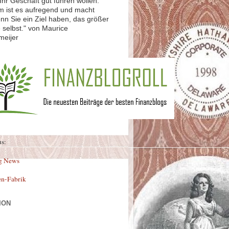
Ihr Geschäft gut führen wollen.
 ist es aufregend und macht
nn Sie ein Ziel haben, das größer
ie selbst." von Maurice
meijer
us:
g News
en-Fabrik
ION