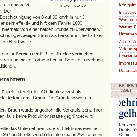
e ein und setzt
Königsin
maxonmotor.de
n. Der
Investme
 Beschleunigung von 0 auf 30 km/h in nur 3
Was habe
r sehr effektiv und hilft dem Fahrer 1000
Warum F
innerhalb von einer halben Stunde zu überwinden.
Unterne
echnologie weniger Strom als herkömmliche E-Bikes
here Reichweite.
Zitate: W
Videoem
nur im Bereich der E-Bikes Erfolge verbuchen.
Literatu
reits an vielen Fortschritten im Bereich Forschung
Impressu
itionen.
Datensch
ternehmens
BELIEBT
TAGE)
ündete Interelectric AG diente zuerst als
 Elektrokonzerns Braun. Die Gründung war ein
en. Braun wurde angedroht die Verkaufslizenz ihrer
en, falls keine Produktionsstätte gegründet wird.
Konzern i
ellte das Unternehmen vorerst Elektrorasierer her.
Deutschl
67 an Gillette wurde die Interelectric AG zu einem
Gesc...