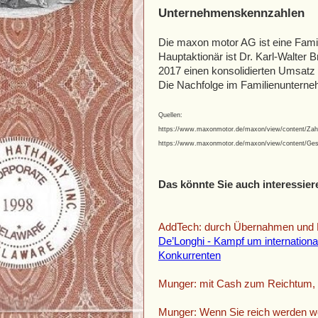
Unternehmenskennzahlen
Die maxon motor AG ist eine Famil
Hauptaktionär ist Dr. Karl-Walter
2017 einen konsolidierten Umsatz 
Die Nachfolge im Familienunterne
Quellen:
https://www.maxonmotor.de/maxon/view/content/Zahl
https://www.maxonmotor.de/maxon/view/content/Ge
Das könnte Sie auch interessier
AddTech: durch Übernahmen und 
De’Longhi - Kampf um internationa
Konkurrenten
Munger: mit Cash zum Reichtum,
Munger: Wenn Sie reich werden wo