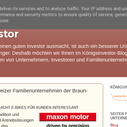
liver its services and to analyze traffic. Your IP address and u
rmance and security metrics to ensure quality of service, gene
buse.
stor
einen guten Investor ausmacht, ist auch ein besserer U
nger. Deshalb möchten wir Ihnen im Königsinvestor-Blo
ien von Unternehmern, Investoren und Familienunterneh
KÖNIGSI
eizer Familienunternehmen der Braun-
CHT E-BIKES FÜR KUNDEN INTERESSANT
SEITEN 
dition und
UNTERN
 Antriebslösungen
Blog
t das