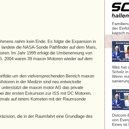
Familien
der Einf
kapsch.n
ehmens nahm kein Ende. Es folgte die Expansion in
7 landete die NASA-Sonde Pathfinder auf dem Mars,
oren. Im Jahr 1999 erfolgt die Umbenennung von
AG. 2004 waren 39 maxon Motoren wieder auf dem
Was hat 
Scholz in
ortfolio um den vielversprechenden Bereich maxon
Wenn man
sanierung
Motoren in der Medizin sind neu entwickelte
 unterstützt die maxon motor AG das private
i der ersten Exkursion zur ISS mit DC Motoren.
stmals auf einem Kometen mit der Raumsonde
Dotcom-B
räzision, die in der Raumfahrt eine Grundlage des
von Ever
Eines ist 