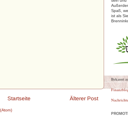
sein und 
Außerdem
Spaß, we
ist als S
Brennink
Bekannt a
Finanzblo
Startseite
Älterer Post
Nachricht
(Atom)
PROMOT