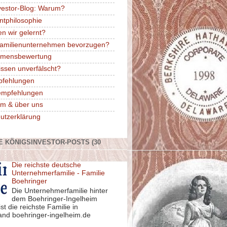
vestor-Blog: Warum?
ntphilosophie
n wir gelernt?
amilienunternehmen bevorzugen?
hmensbewertung
issen unverfälscht?
pfehlungen
rempfehlungen
m & über uns
utzerklärung
E KÖNIGSINVESTOR-POSTS (30
Die reichste deutsche
Unternehmerfamilie - Familie
Boehringer
Die Unternehmerfamilie hinter
dem Boehringer-Ingelheim
st die reichste Familie in
and boehringer-ingelheim.de