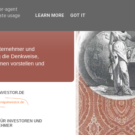
ser-agent
rate usage
LEARN MORE
GOT IT
nternehmer und
g die Denkweise,
men vorstellen und
NVESTOR.DE
FÜR INVESTOREN UND
EHMER