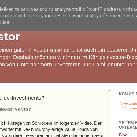
liver its services and to analyze traffic. Your IP address and u
rmance and security metrics to ensure quality of service, gene
buse.
stor
einen guten Investor ausmacht, ist auch ein besserer U
nger. Deshalb möchten wir Ihnen im Königsinvestor-Blo
ien von Unternehmern, Investoren und Familienunterneh
KÖNIGSI
Value-Investments?
-INVESTMENTS?
SEITEN 
 Nick Kirrage von Schroders im folgenden Video. Der
UNTERN
antwortet mit Kevin Murphy einige Value Fonds von
Blog
, wo andere Investoren am Liebsten die Finger davon