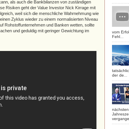
kann, als auch die Bankbilanzen von zuständigen
se Risiken geht der Value Investor Nick Kirrage mit
folgreich, weil sich die menschliche Wahrnehmung wie
 einen Zyklus wieder zu einem normalisierten Niveau
f Rohstoffunternehmen und Banken wetten, sollte
machen und geduldig mit geringer Gewichtung im
vom Erfol
Fehl...
tatsächli
der de...
nächsten 
Jahresze
vergange