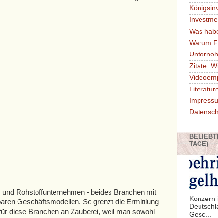
Königsin
Investme
Was habe
Warum F
Unterne
Zitate: W
Videoem
Literatu
Impressu
Datensch
BELIEBT
TAGE)
en und Rohstoffunternehmen - beides Branchen mit
Konzern i
nbaren Geschäftsmodellen. So grenzt die Ermittlung
Deutschl
für diese Branchen an Zauberei, weil man sowohl
Gesc...