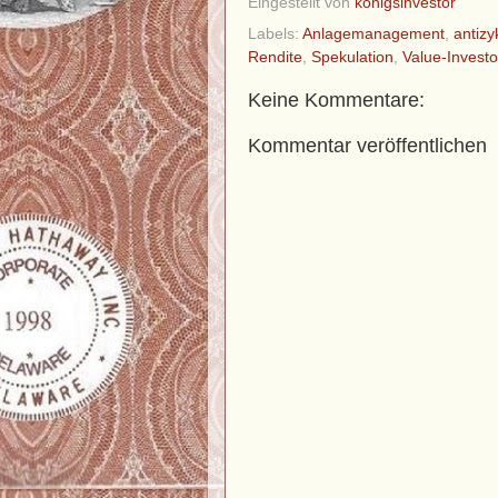
Eingestellt von
königsinvestor
Labels:
Anlagemanagement
,
antizy
Rendite
,
Spekulation
,
Value-Investo
Keine Kommentare:
Kommentar veröffentlichen