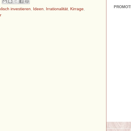
PROMOT
klisch investieren
,
Ideen
,
Irrationalität
,
Kirrage
,
r