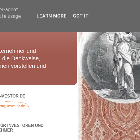
ser-agent
rate usage
LEARN MORE
GOT IT
nternehmer und
g die Denkweise,
men vorstellen und
NVESTOR.DE
FÜR INVESTOREN UND
EHMER