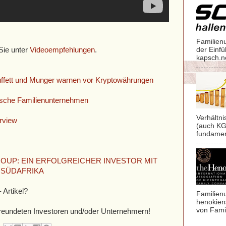
Familien
Sie unter
Videoempfehlungen
.
der Einf
kapsch.n
Buffett und Munger warnen vor Kryptowährungen
utsche Familienunternehmen
Verhältn
erview
(auch KG
fundament
OUP: EIN ERFOLGREICHER INVESTOR MIT
 SÜDAFRIKA
 Artikel?
Familien
henokiens
von Famil
befreundeten Investoren und/oder Unternehmern!