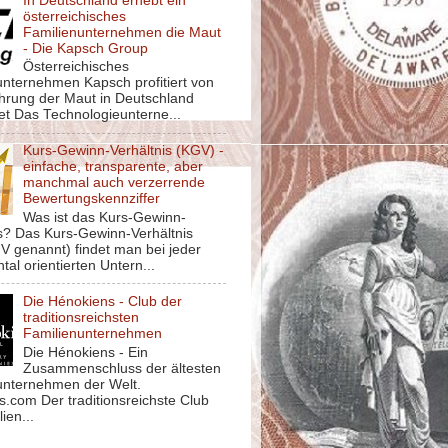
In Deutschland erhebt ein
österreichisches
Familienunternehmen die Maut
- Die Kapsch Group
Österreichisches
unternehmen Kapsch profitiert von
ührung der Maut in Deutschland
et Das Technologieunterne...
Kurs-Gewinn-Verhältnis (KGV) -
einfache, transparente, aber
manchmal auch verzerrende
Bewertungskennziffer
Was ist das Kurs-Gewinn-
is? Das Kurs-Gewinn-Verhältnis
V genannt) findet man bei jeder
al orientierten Untern...
Die Hénokiens - Club der
traditionsreichsten
Familienunternehmen
Die Hénokiens - Ein
Zusammenschluss der ältesten
unternehmen der Welt.
.com Der traditionsreichste Club
ien...