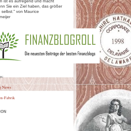
 ist es aufregend und macht
nn Sie ein Ziel haben, das größer
ie selbst." von Maurice
meijer
us:
g News
en-Fabrik
ION