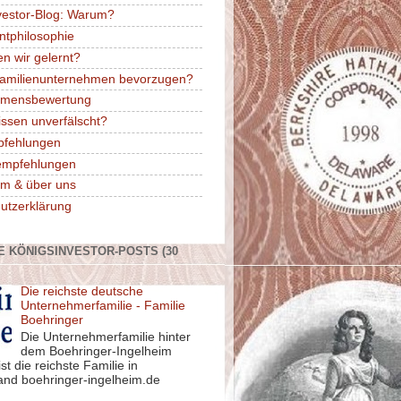
vestor-Blog: Warum?
ntphilosophie
n wir gelernt?
amilienunternehmen bevorzugen?
hmensbewertung
issen unverfälscht?
pfehlungen
rempfehlungen
m & über uns
utzerklärung
E KÖNIGSINVESTOR-POSTS (30
Die reichste deutsche
Unternehmerfamilie - Familie
Boehringer
Die Unternehmerfamilie hinter
dem Boehringer-Ingelheim
st die reichste Familie in
and boehringer-ingelheim.de