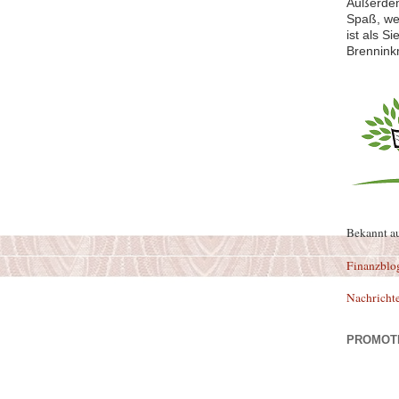
Außerdem
Spaß, we
ist als S
Brennink
Bekannt a
Finanzblo
Nachricht
PROMOT