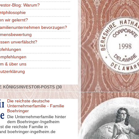
vestor-Blog: Warum?
ntphilosophie
n wir gelernt?
amilienunternehmen bevorzugen?
hmensbewertung
issen unverfälscht?
pfehlungen
rempfehlungen
m & über uns
utzerklärung
E KÖNIGSINVESTOR-POSTS (30
Die reichste deutsche
Unternehmerfamilie - Familie
Boehringer
Die Unternehmerfamilie hinter
dem Boehringer-Ingelheim
st die reichste Familie in
and boehringer-ingelheim.de