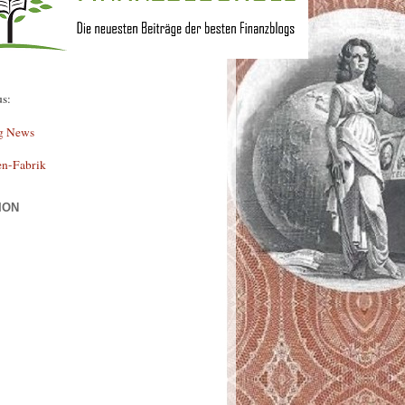
us:
g News
en-Fabrik
ION