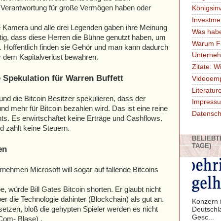
 Verantwortung für große Vermögen haben oder
Königsin
Investme
e Kamera und alle drei Legenden gaben ihre Meinung
Was habe
htig, dass diese Herren die Bühne genutzt haben, um
Warum F
. Hoffentlich finden sie Gehör und man kann dadurch
Unterne
or dem Kapitalverlust bewahren.
Zitate: W
Spekulation für Warren Buffett
Videoem
Literatu
und die Bitcoin Besitzer spekulieren, dass der
Impressu
 mehr für Bitcoin bezahlen wird. Das ist eine reine
Datensch
chts. Es erwirtschaftet keine Erträge und Cashflows.
d zahlt keine Steuern.
BELIEBT
TAGE)
en
ehmen Microsoft will sogar auf fallende Bitcoins
 würde Bill Gates Bitcoin shorten. Er glaubt nicht
ber die Technologie dahinter (Blockchain) als gut an.
Konzern i
setzen, bloß die gehypten Spieler werden es nicht
Deutschl
Gesc...
Com- Blase) .