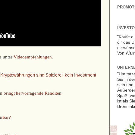
PROMOT
INVESTOR
"Kaufe ei
dir das 
dir wünsc
Von Warr
e unter
Videoempfehlungen
.
UNTERNE
"Um tats
e Kryptowährungen sind Spielerei, kein Investment
Sie in de
sein und 
Außerdem
ren bringt hervorragende Renditen
Spaß, we
ist als S
Brennink
hrbar?