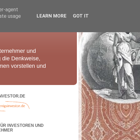
ser-agent
rate usage
LEARN MORE
GOT IT
nternehmer und
g die Denkweise,
men vorstellen und
NVESTOR.DE
FÜR INVESTOREN UND
EHMER