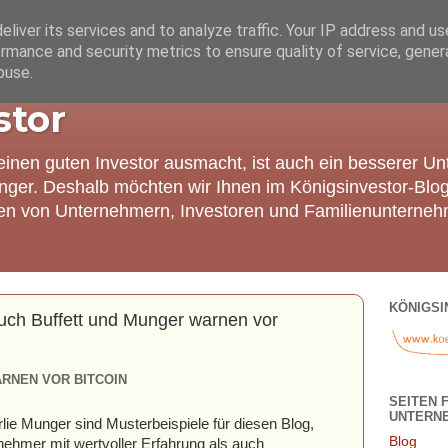
liver its services and to analyze traffic. Your IP address and u
rmance and security metrics to ensure quality of service, gene
buse.
stor
einen guten Investor ausmacht, ist auch ein besserer U
nger. Deshalb möchten wir Ihnen im Königsinvestor-Blo
ien von Unternehmern, Investoren und Familienunterneh
KÖNIGSI
 auch Buffett und Munger warnen vor
RNEN VOR BITCOIN
SEITEN 
UNTERN
rlie Munger sind Musterbeispiele für diesen Blog,
Blog
nehmer mit wertvoller Erfahrung als auch