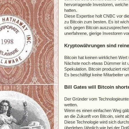
hervorragende Investoren, welche
hatten.
Diese Expertise holt CNBC vor di
zu Bitcoin zum besten. Es ist wic
sich gegen Bitcoin auszusprechen
unerfahrene, gierige Investoren v
Kryptowährungen sind reine 
Bitcoin hat keinen wirklichen Wert 
Nächste noch etwas Dümmer ist und
Spekulation. Bitcoin produziert ni
Es beschäftigt keine Mitarbeiter un
Bill Gates will Bitcoin short
Der Gründer vom Technologieuntern
wetten.
Wenn es einen einfachen Weg gäbe,
an die Zukunft von Bitcoin, sieht a
Diese Technologie wird sich durch
überleben (ähnlich wie bei der Dot