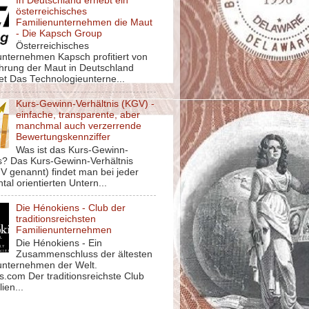
In Deutschland erhebt ein
österreichisches
Familienunternehmen die Maut
- Die Kapsch Group
Österreichisches
unternehmen Kapsch profitiert von
ührung der Maut in Deutschland
et Das Technologieunterne...
Kurs-Gewinn-Verhältnis (KGV) -
einfache, transparente, aber
manchmal auch verzerrende
Bewertungskennziffer
Was ist das Kurs-Gewinn-
is? Das Kurs-Gewinn-Verhältnis
V genannt) findet man bei jeder
al orientierten Untern...
Die Hénokiens - Club der
traditionsreichsten
Familienunternehmen
Die Hénokiens - Ein
Zusammenschluss der ältesten
unternehmen der Welt.
.com Der traditionsreichste Club
ien...