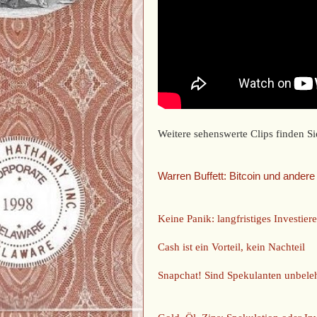
Weitere sehenswerte Clips finden Si
Warren Buffett: Bitcoin und ander
Keine Panik: langfristiges Investie
Cash ist ein Vorteil, kein Nachteil
Snapchat! Sind Spekulanten unbele