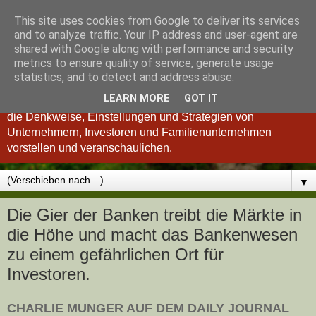
This site uses cookies from Google to deliver its services
Königsinvestor
and to analyze traffic. Your IP address and user-agent are
shared with Google along with performance and security
metrics to ensure quality of service, generate usage
"Wer verstanden hat, was einen guten Investor ausmacht, ist
statistics, and to detect and address abuse.
auch ein besserer Unternehmer und umgekehrt." so Charlie
LEARN MORE
GOT IT
Munger. Deshalb möchten wir Ihnen im Königsinvestor-Blog
die Denkweise, Einstellungen und Strategien von
Unternehmern, Investoren und Familienunternehmen
vorstellen und veranschaulichen.
▼
Die Gier der Banken treibt die Märkte in
die Höhe und macht das Bankenwesen
zu einem gefährlichen Ort für
Investoren.
CHARLIE MUNGER AUF DEM DAILY JOURNAL 