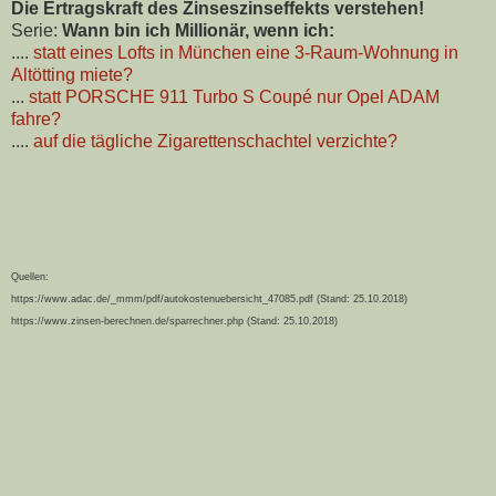
Die Ertragskraft des Zinseszinseffekts verstehen!
Serie:
Wann bin ich Millionär, wenn ich:
....
statt eines Lofts in München eine 3-Raum-Wohnung in
Altötting miete?
...
statt PORSCHE 911 Turbo S Coupé nur Opel ADAM
fahre?
....
auf die tägliche Zigarettenschachtel verzichte?
Quellen:
https://www.adac.de/_mmm/pdf/autokostenuebersicht_47085.pdf (Stand: 25.10.2018)
https://www.zinsen-berechnen.de/sparrechner.php (Stand: 25.10.2018)