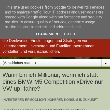
This site uses cookies from Google to deliver its services
Königsinvestor
and to analyze traffic. Your IP address and user-agent are
shared with Google along with performance and security
metrics to ensure quality of service, generate usage
"Wer verstanden hat, was einen guten Investor ausmacht, ist
statistics, and to detect and address abuse.
auch ein besserer Unternehmer und umgekehrt." so Charlie
LEARN MORE
GOT IT
Munger. Deshalb möchten wir Ihnen im Königsinvestor-Blog
die Denkweise, Einstellungen und Strategien von
Unternehmern, Investoren und Familienunternehmen
vorstellen und veranschaulichen.
▼
Wann bin ich Millionär, wenn ich statt
eines BMW M5 Competition xDrive nur
VW up! fahre?
INVESTIEREN ERMÖGLICHT HÖHEREN KONSUM IN ZUKUNFT