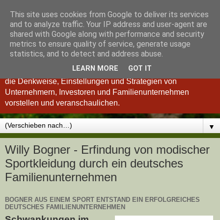
This site uses cookies from Google to deliver its services
Königsinvestor
and to analyze traffic. Your IP address and user-agent are
shared with Google along with performance and security
metrics to ensure quality of service, generate usage
"Wer verstanden hat, was einen guten Investor ausmacht, ist
statistics, and to detect and address abuse.
auch ein besserer Unternehmer und umgekehrt." so Charlie
LEARN MORE
GOT IT
Munger. Deshalb möchten wir Ihnen im Königsinvestor-Blog
die Denkweise, Einstellungen und Strategien von
Unternehmern, Investoren und Familienunternehmen
vorstellen und veranschaulichen.
▼
Willy Bogner - Erfindung von modischer
Sportkleidung durch ein deutsches
Familienunternehmen
BOGNER AUS EINEM SPORT ENTSTAND EIN ERFOLGREICHES
DEUTSCHES FAMILIENUNTERNEHMEN
Schwankungen im