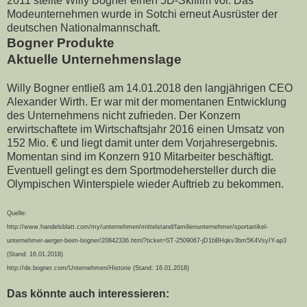
2011 stellte Willy Bogner einen 5D-Skifilm vor. Das
Modeunternehmen wurde in Sotchi erneut Ausrüster der
deutschen Nationalmannschaft.
Bogner Produkte
Aktuelle Unternehmenslage
Willy Bogner entließ am 14.01.2018 den langjährigen CEO
Alexander Wirth. Er war mit der momentanen Entwicklung
des Unternehmens nicht zufrieden. Der Konzern
erwirtschaftete im Wirtschaftsjahr 2016 einen Umsatz von
152 Mio. € und liegt damit unter dem Vorjahresergebnis.
Momentan sind im Konzern 910 Mitarbeiter beschäftigt.
Eventuell gelingt es dem Sportmodehersteller durch die
Olympischen Winterspiele wieder Auftrieb zu bekommen.
Quelle:
http://www.handelsblatt.com/my/unternehmen/mittelstand/familienunternehmer/sportartikel-
unternehmer-aerger-beim-bogner/20842336.html?ticket=ST-2509067-jD1bBHqkv3bm5K4VsyIY-ap3
(Stand: 16.01.2018)
http://de.bogner.com/Unternehmen/Historie (
Stand: 16.01.2018)
Das könnte auch interessieren: