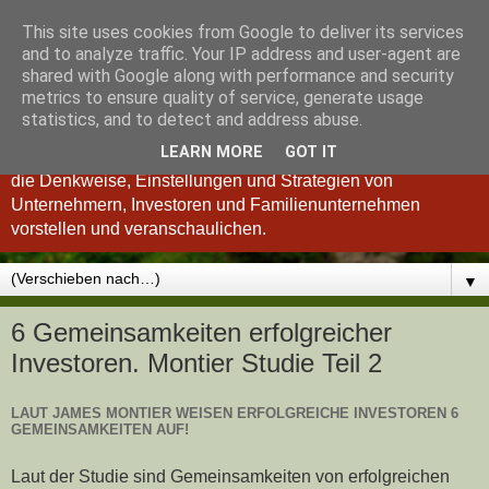
This site uses cookies from Google to deliver its services
Königsinvestor
and to analyze traffic. Your IP address and user-agent are
shared with Google along with performance and security
metrics to ensure quality of service, generate usage
"Wer verstanden hat, was einen guten Investor ausmacht, ist
statistics, and to detect and address abuse.
auch ein besserer Unternehmer und umgekehrt." so Charlie
LEARN MORE
GOT IT
Munger. Deshalb möchten wir Ihnen im Königsinvestor-Blog
die Denkweise, Einstellungen und Strategien von
Unternehmern, Investoren und Familienunternehmen
vorstellen und veranschaulichen.
▼
6 Gemeinsamkeiten erfolgreicher
Investoren. Montier Studie Teil 2
LAUT JAMES MONTIER WEISEN ERFOLGREICHE INVESTOREN 6
GEMEINSAMKEITEN AUF!
Laut der Studie sind Gemeinsamkeiten von erfolgreichen