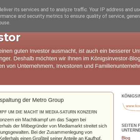
liver its services and to analyze traffic. Your IP address and u
rmance and security metrics to ensure quality of service, gene
buse.
stor
einen guten Investor ausmacht, ist auch ein besserer U
nger. Deshalb möchten wir Ihnen im Königsinvestor-Blo
ien von Unternehmern, Investoren und Familienunterneh
KÖNIGSI
fspaltung der Metro Group
MPF UM DIE MACHT IM MEDIA-SATURN KONZERN
o-Konzern ein Machtkampf um das Sagen bei
SEITEN 
erhals der Mitbegründer von Mediamarkt streitet sich
UNTERN
dungsgewalten. Bei der Zusammenlegung von
Blog
llerhals einen Großteil seiner Anteile an Kaufhof.