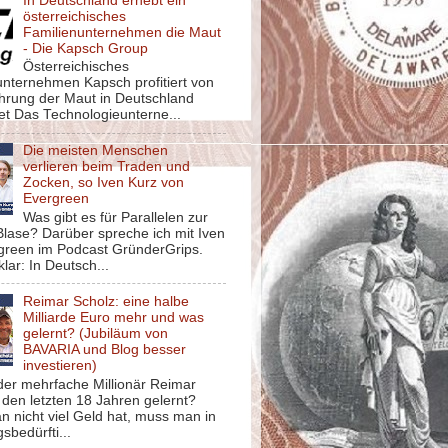
In Deutschland erhebt ein
österreichisches
Familienunternehmen die Maut
- Die Kapsch Group
Österreichisches
unternehmen Kapsch profitiert von
ührung der Maut in Deutschland
et Das Technologieunterne...
Die meisten Menschen
verlieren beim Traden und
Zocken, so Iven Kurz von
Evergreen
Was gibt es für Parallelen zur
lase? Darüber spreche ich mit Iven
green im Podcast GründerGrips.
klar: In Deutsch...
Reimar Scholz: eine halbe
Milliarde Euro mehr und was
gelernt? (Jubiläum von
BAVARIA und Blog besser
investieren)
der mehrfache Millionär Reimar
 den letzten 18 Jahren gelernt?
 nicht viel Geld hat, muss man in
sbedürfti...