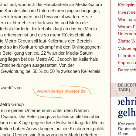
fhof auf, wodurch die Hauptanteile an Media-Saturn
Königsin
ie Konstellation im Unternehmen ging so lange gut,
Investme
uierlich wuchsen und Gewinne abwarfen. Erste
Was habe
zern nicht mehr so stark wuchs und Metro die
Warum F
rhals forderte. Kellerhals klagt an das bei Media-
Unterne
u erkennen ist und es so mehr Rückschritt als
ie Metro-Group soll laut Kellerhals den Bereich
Zitate: W
 und so im Konkurrenzkampf mit den Onlinegegnern
Videoem
ine Beteiligung von ca. 22 % an der Media-Saturn
Literatu
ung liegen bei der Metro AG. Jedoch ist Kellerhals
Impressu
 Entscheidungen ausgestattet. Von der
Datensch
e Gewichtung bei 50 % zu 50 % zwischen Kellerhals
BELIEBT
swerk“ von
TAGE)
 Metro Group
n ein eigenes Unternehmen unter dem Namen
Saturn. Die Beteiligungsverhältnisse bleiben aber
jedoch eine Klage gegen diese Entscheidung der Metro
Konzern i
gkeiten haben Auswirkungen auf die Konkurrenzpolitik
Deutschl
Gesc...
tarke Gegner, wie Amazon in den Markt getreten