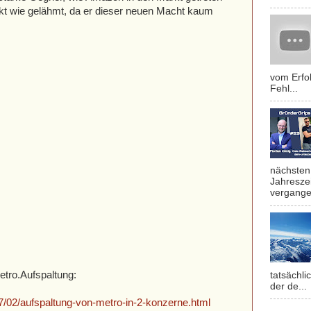
kt wie gelähmt, da er dieser neuen Macht kaum
vom Erfol
Fehl...
nächsten 
Jahresze
vergange
etro.Aufspaltung:
tatsächli
der de...
7/02/aufspaltung-von-metro-in-2-konzerne.html