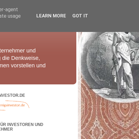
ser-agent
rate usage
LEARN MORE
GOT IT
nternehmer und
g die Denkweise,
men vorstellen und
NVESTOR.DE
FÜR INVESTOREN UND
EHMER