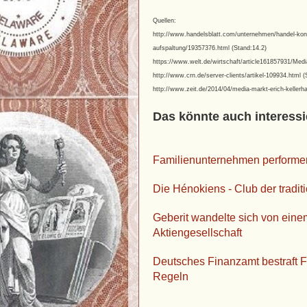
Quellen:
http://www.handelsblatt.com/unternehmen/handel-kons
aufspaltung/19357376.html (Stand:14.2)
https://www.welt.de/wirtschaft/article161857931/Medi
http://www.crn.de/server-clients/artikel-109934.html (
http://www.zeit.de/2014/04/media-markt-erich-kellerha
Das könnte auch interessi
Familienunternehmen performe
Die Hénokiens - Club der tradi
Geberit wandelte sich von ein
Aktiengesellschaft
Deutsches Finanzamt bestraft 
Regeln