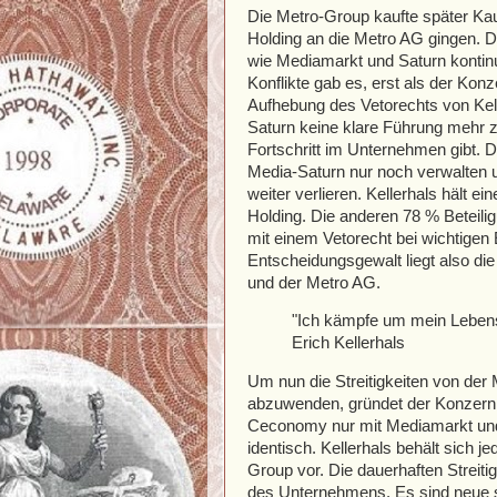
Die Metro-Group kaufte später Kau
Holding an die Metro AG gingen. D
wie Mediamarkt und Saturn kontin
Konflikte gab es, erst als der Kon
Aufhebung des Vetorechts von Kelle
Saturn keine klare Führung mehr z
Fortschritt im Unternehmen gibt. D
Media-Saturn nur noch verwalten
weiter verlieren. Kellerhals hält e
Holding. Die anderen 78 % Beteilig
mit einem Vetorecht bei wichtigen
Entscheidungsgewalt liegt also di
und der Metro AG.
"Ich kämpfe um mein Leben
Erich Kellerhals
Um nun die Streitigkeiten von der
abzuwenden, gründet der Konzer
Ceconomy nur mit Mediamarkt und 
identisch. Kellerhals behält sich 
Group vor. Die dauerhaften Streiti
des Unternehmens. Es sind neue s