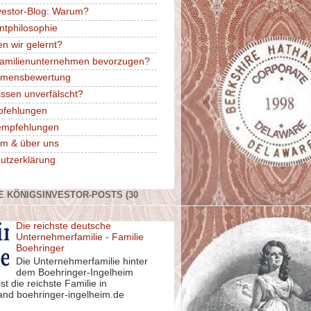
vestor-Blog: Warum?
ntphilosophie
n wir gelernt?
amilienunternehmen bevorzugen?
hmensbewertung
issen unverfälscht?
pfehlungen
rempfehlungen
m & über uns
utzerklärung
E KÖNIGSINVESTOR-POSTS (30
Die reichste deutsche
Unternehmerfamilie - Familie
Boehringer
Die Unternehmerfamilie hinter
dem Boehringer-Ingelheim
st die reichste Familie in
and boehringer-ingelheim.de