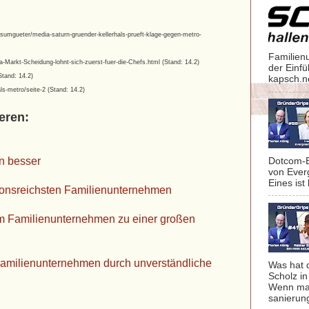
umgueter/media-saturn-gruender-kellerhals-prueft-klage-gegen-metro-
Familien
a-Markt-Scheidung-lohnt-sich-zuerst-fuer-die-Chefs.html (Stand: 14.2)
der Einf
Stand: 14.2)
kapsch.n
ls-metro/seite-2 (Stand: 14.2)
eren:
n besser
Dotcom-B
von Ever
Eines ist 
tionsreichsten Familienunternehmen
em Familienunternehmen zu einer großen
Familienunternehmen durch unverständliche
Was hat 
Scholz in
Wenn man
sanierung