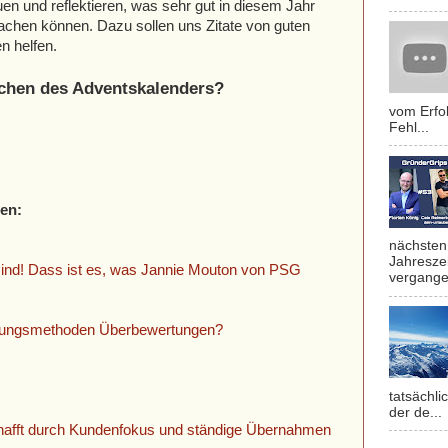
n und reflektieren, was sehr gut in diesem Jahr
achen können. Dazu sollen uns Zitate von guten
n helfen.
chen des Adventskalenders?
vom Erfol
Fehl...
ren:
nächsten 
Jahresze
 sind! Dass ist es, was Jannie Mouton von PSG
vergange
rtungsmethoden Überbewertungen?
tatsächli
der de...
afft durch Kundenfokus und ständige Übernahmen