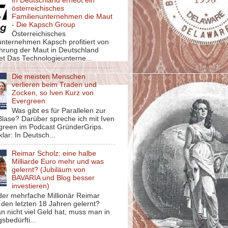
In Deutschland erhebt ein
österreichisches
Familienunternehmen die Maut
- Die Kapsch Group
Österreichisches
unternehmen Kapsch profitiert von
ührung der Maut in Deutschland
et Das Technologieunterne...
Die meisten Menschen
verlieren beim Traden und
Zocken, so Iven Kurz von
Evergreen
Was gibt es für Parallelen zur
lase? Darüber spreche ich mit Iven
green im Podcast GründerGrips.
klar: In Deutsch...
Reimar Scholz: eine halbe
Milliarde Euro mehr und was
gelernt? (Jubiläum von
BAVARIA und Blog besser
investieren)
der mehrfache Millionär Reimar
 den letzten 18 Jahren gelernt?
 nicht viel Geld hat, muss man in
sbedürfti...