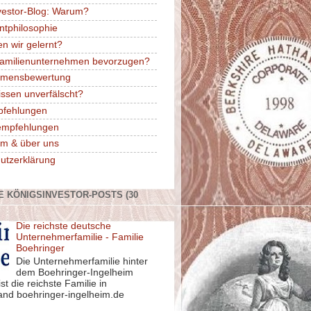
vestor-Blog: Warum?
ntphilosophie
n wir gelernt?
amilienunternehmen bevorzugen?
hmensbewertung
issen unverfälscht?
pfehlungen
rempfehlungen
m & über uns
utzerklärung
E KÖNIGSINVESTOR-POSTS (30
Die reichste deutsche
Unternehmerfamilie - Familie
Boehringer
Die Unternehmerfamilie hinter
dem Boehringer-Ingelheim
st die reichste Familie in
and boehringer-ingelheim.de