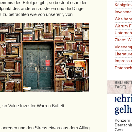
imnis des Erfolges gibt, so besteht es in der
Königsin
dpunkt des anderen zu stellen und die Dinge
Investme
 zu betrachten wie von unserer.", von
Was habe
Warum F
Unterne
Zitate: W
Videoem
Literatu
Impressu
Datensch
BELIEBT
TAGE)
 so Value Investor Warren Buffett
Konzern i
Deutschl
g anregen und den Stress etwas aus dem Alltag
Gesc...