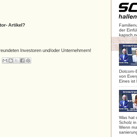
tor- Artikel?
Familien
der Einf
kapsch.n
befreundeten Investoren und/oder Unternehmern!
Dotcom-B
von Ever
Eines ist 
Was hat 
Scholz in
Wenn man
sanierung