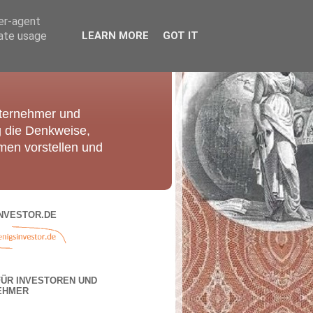
ser-agent
rate usage
LEARN MORE
GOT IT
nternehmer und
g die Denkweise,
men vorstellen und
NVESTOR.DE
FÜR INVESTOREN UND
EHMER