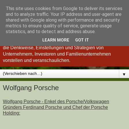
This site uses cookies from Google to deliver its services
Königsinvestor
and to analyze traffic. Your IP address and user-agent are
shared with Google along with performance and security
metrics to ensure quality of service, generate usage
"Wer verstanden hat, was einen guten Investor ausmacht, ist
statistics, and to detect and address abuse.
auch ein besserer Unternehmer und umgekehrt." so Charlie
LEARN MORE
GOT IT
Munger. Deshalb möchten wir Ihnen im Königsinvestor-Blog
die Denkweise, Einstellungen und Strategien von
Unternehmern, Investoren und Familienunternehmen
vorstellen und veranschaulichen.
▼
Wolfgang Porsche
Wolfgang Porsche - Enkel des Porsche/Volkswagen
Gründers Ferdinand Porsche und Chef der Porsche
Holding: