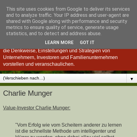
This site uses cookies from Google to deliver its services
Königsinvestor
and to analyze traffic. Your IP address and user-agent are
shared with Google along with performance and security
metrics to ensure quality of service, generate usage
"Wer verstanden hat, was einen guten Investor ausmacht, ist
statistics, and to detect and address abuse.
auch ein besserer Unternehmer und umgekehrt." so Charlie
LEARN MORE
GOT IT
Munger. Deshalb möchten wir Ihnen im Königsinvestor-Blog
die Denkweise, Einstellungen und Strategien von
Unternehmern, Investoren und Familienunternehmen
vorstellen und veranschaulichen.
▼
Charlie Munger
Value-Investor Charlie Munger:
"Vom Erfolg wie vom Scheitern anderer zu lernen
ist die schnellste Methode um intelligenter und