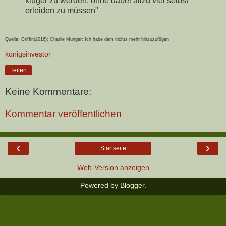
klüger zu werden, ohne dabei allzu viel selbst
erleiden zu müssen"
Quelle: Griffin(2016): Charlie Munger: Ich habe dem nichts mehr hinzuzufügen
königsinvestor
Teilen
Keine Kommentare:
Kommentar veröffentlichen
‹
›
Startseite
Web-Version anzeigen
Powered by
Blogger
.