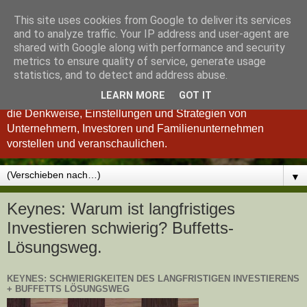
This site uses cookies from Google to deliver its services
Königsinvestor
and to analyze traffic. Your IP address and user-agent are
shared with Google along with performance and security
metrics to ensure quality of service, generate usage
"Wer verstanden hat, was einen guten Investor ausmacht, ist
statistics, and to detect and address abuse.
auch ein besserer Unternehmer und umgekehrt." so Charlie
LEARN MORE
GOT IT
Munger. Deshalb möchten wir Ihnen im Königsinvestor-Blog
die Denkweise, Einstellungen und Strategien von
Unternehmern, Investoren und Familienunternehmen
vorstellen und veranschaulichen.
▼
Keynes: Warum ist langfristiges
Investieren schwierig? Buffetts-
Lösungsweg.
KEYNES: SCHWIERIGKEITEN DES LANGFRISTIGEN INVESTIERENS
+ BUFFETTS LÖSUNGSWEG