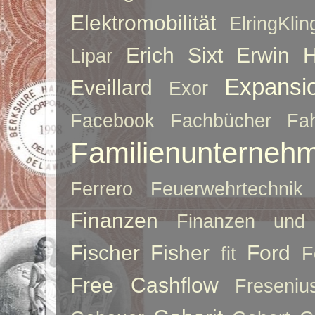
Elektromobilität
ElringKlin
Erich Sixt
Erwin 
Lipar
Expansi
Eveillard
Exor
Facebook
Fachbücher
Fah
Familienunterneh
Ferrero
Feuerwehrtechnik
Finanzen
Finanzen und 
Fischer
Fisher
Ford
fit
F
Free Cashflow
Freseniu