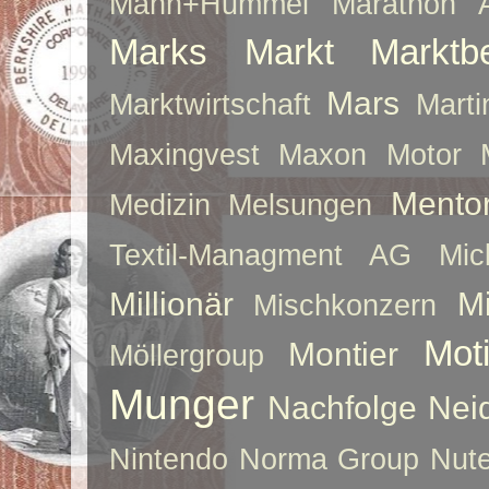
Mann+Hummel
Marathon 
Marks
Markt
Marktb
Mars
Marktwirtschaft
Mart
Maxingvest
Maxon Motor
Mento
Medizin
Melsungen
Textil-Managment AG
Mi
Millionär
Mi
Mischkonzern
Moti
Montier
Möllergroup
Munger
Nachfolge
Nei
Nintendo
Norma Group
Nute