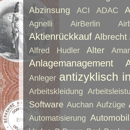
Abzinsung
A
ACI
ADAC
Agnelli
AirBerlin
Air
Aktienrückkauf
Albrecht
Alter
Alfred Hudler
Ama
Anlagemanagement
antizyklisch i
Anleger
Arbeitskleidung
Arbeitsleist
Software
Auchan
Aufzüge
Automobil
Automatisierung