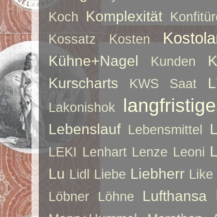
Komplexität
Koch
Konfitür
Kostol
Kossatz
Kosten
Kühne+Nagel
K
Kunden
Kurscharts
L
KWS Saat
langfristig
Lakonishok
Lebenslauf
Lebensmittel
LEKI
Lenhart
Lenze
Leoni
Lu
Liebherr
Lidl
Liebe
Like
Lufthansa
Löbner
Löhne