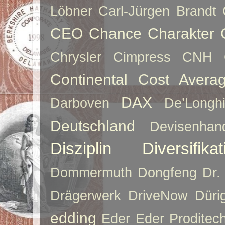
Löbner
Carl-Jürgen Brandt
CEO
Chance
Charakter
Chrysler
Cimpress
CNH
Continental
Cost Averag
DAX
Darboven
De’Longh
Deutschland
Devisenhan
Disziplin
Diversifikat
Dommermuth
Dongfeng
Dr.
Drägerwerk
DriveNow
Düri
edding
Eder
Eder Proditec