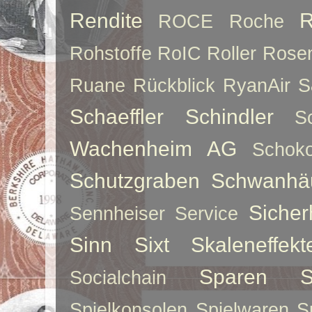
Rendite
R
ROCE
Roche
Rohstoffe
RoIC
Roller
Rose
Ruane
Rückblick
RyanAir
S
Schaeffler
Schindler
S
Wachenheim AG
Schoko
Schutzgraben
Schwanhä
Sicher
Sennheiser
Service
Sinn
Sixt
Skaleneffekt
Sparen
S
Socialchain
Spielkonsolen
Spielwaren
S