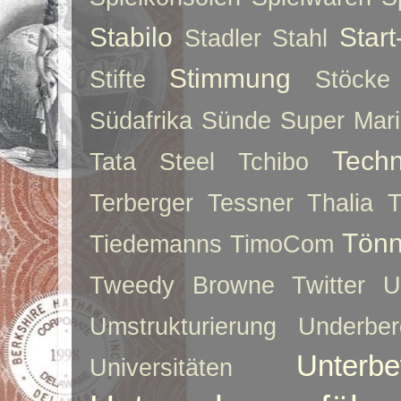
Stabilo
Star
Stadler
Stahl
Stimmung
Stifte
Stöcke
Südafrika
Sünde
Super Mar
Techn
Tata Steel
Tchibo
Terberger
Tessner
Thalia
T
Tönn
Tiedemanns
TimoCom
Tweedy Browne
Twitter
U
Umstrukturierung
Underber
Unterbe
Universitäten