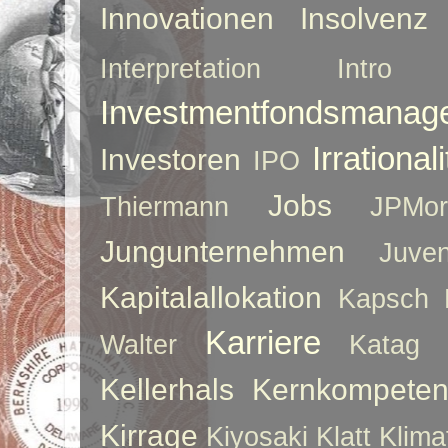
Innovationen
Insolvenz
Interpretation
Intro
Investmentfondsmanag
Irrationali
Investoren
IPO
Jobs
Thiermann
JPMor
Jungunternehmen
Juve
Kapitalallokation
Kapsch
Karriere
Walter
Katag
Kellerhals
Kernkompeten
Kirrage
Kiyosaki
Klatt
Klima