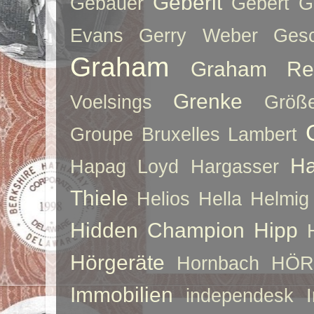
Geberit
Gebauer
Gebert
G
Evans
Gerry Weber
Ges
Graham
Graham Re
Grenke
Voelsings
Größe
Groupe Bruxelles Lambert
Ha
Hapag Loyd
Hargasser
Thiele
Helios
Hella
Helmig
Hidden Champion
Hipp
Hörgeräte
Hornbach
HÖR
Immobilien
independesk