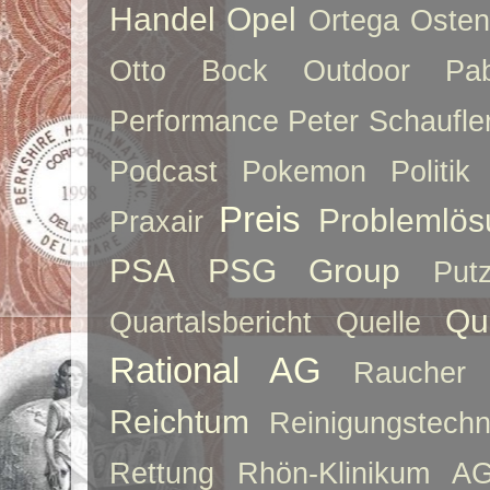
Handel
Opel
Ortega
Oste
Otto Bock
Outdoor
Pab
Performance
Peter Schaufle
Podcast
Pokemon
Politik
Preis
Problemlös
Praxair
PSA
PSG Group
Put
Qu
Quartalsbericht
Quelle
Rational AG
Raucher
Reichtum
Reinigungstechn
Rettung
Rhön-Klinikum A