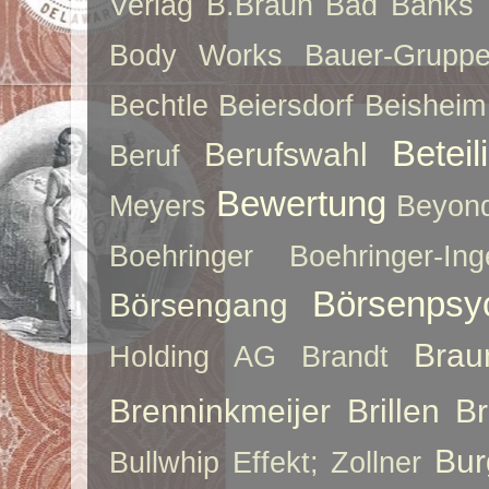
Verlag
B.Braun
Bad Banks
Body Works
Bauer-Grupp
Bechtle
Beiersdorf
Beisheim
Betei
Berufswahl
Beruf
Bewertung
Meyers
Beyon
Boehringer
Boehringer-Ing
Börsenpsy
Börsengang
Brau
Holding AG
Brandt
Brenninkmeijer
Brillen
B
Bur
Bullwhip Effekt; Zollner