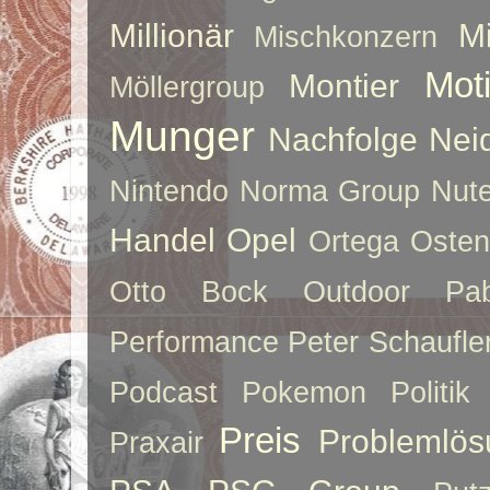
Millionär
Mi
Mischkonzern
Moti
Montier
Möllergroup
Munger
Nachfolge
Nei
Nintendo
Norma Group
Nute
Handel
Opel
Ortega
Oste
Otto Bock
Outdoor
Pab
Performance
Peter Schaufle
Podcast
Pokemon
Politik
Preis
Problemlös
Praxair