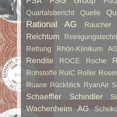
PSA
PSG Group
Put
Qu
Quartalsbericht
Quelle
Rational AG
Raucher
Reichtum
Reinigungstechn
Rettung
Rhön-Klinikum A
Rendite
R
ROCE
Roche
Rohstoffe
RoIC
Roller
Rose
Ruane
Rückblick
RyanAir
S
Schaeffler
Schindler
S
Wachenheim AG
Schoko