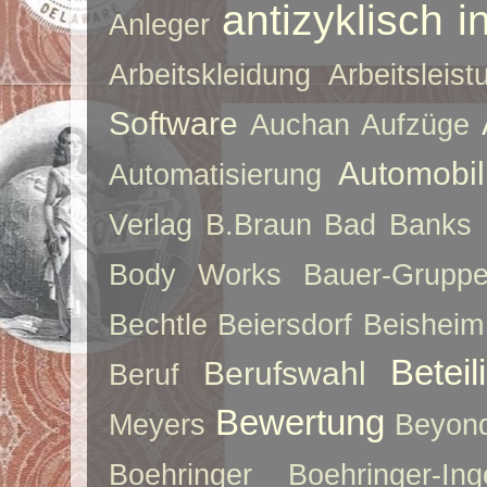
antizyklisch i
Anleger
Arbeitskleidung
Arbeitsleist
Software
Auchan
Aufzüge
Automobil
Automatisierung
Verlag
B.Braun
Bad Banks
Body Works
Bauer-Grupp
Bechtle
Beiersdorf
Beisheim
Betei
Berufswahl
Beruf
Bewertung
Meyers
Beyon
Boehringer
Boehringer-Ing