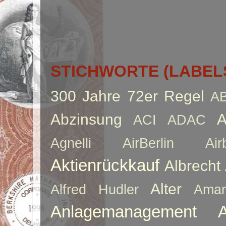
STICHWORTE (LABEL
300 Jahre
72er Regel
A
Abzinsung
A
ACI
ADAC
Agnelli
AirBerlin
Air
Aktienrückkauf
Albrecht
Alter
Alfred Hudler
Ama
Anlagemanagement