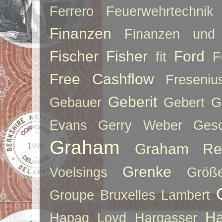
Ferrero
Feuerwehrtechnik
Finanzen
Finanzen und 
Fischer
Fisher
Ford
fit
F
Free Cashflow
Freseniu
Geberit
Gebauer
Gebert
G
Evans
Gerry Weber
Ges
Graham
Graham Re
Grenke
Voelsings
Größe
Groupe Bruxelles Lambert
Ha
Hapag Loyd
Hargasser