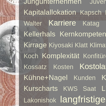
Jungunternehmen
Juve
Kapitalallokation
Kapsch
Karriere
Walter
Katag
Kellerhals
Kernkompeten
Kirrage
Kiyosaki
Klatt
Klima
Komplexität
Koch
Konfitür
Kostol
Kossatz
Kosten
Kühne+Nagel
K
Kunden
Kurscharts
L
KWS Saat
langfristig
Lakonishok