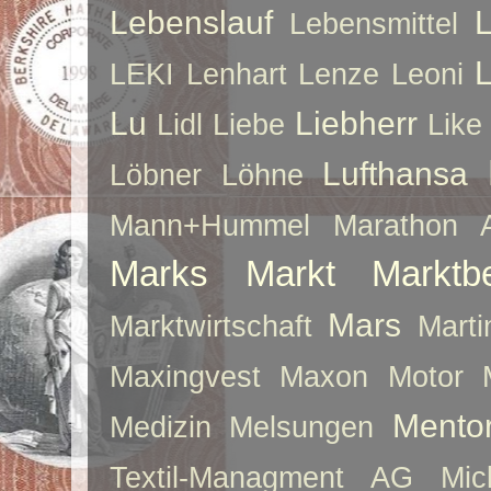
Lebenslauf
Lebensmittel
LEKI
Lenhart
Lenze
Leoni
Lu
Liebherr
Lidl
Liebe
Like
Lufthansa
Löbner
Löhne
Mann+Hummel
Marathon 
Marks
Markt
Marktb
Mars
Marktwirtschaft
Mart
Maxingvest
Maxon Motor
Mento
Medizin
Melsungen
Textil-Managment AG
Mi