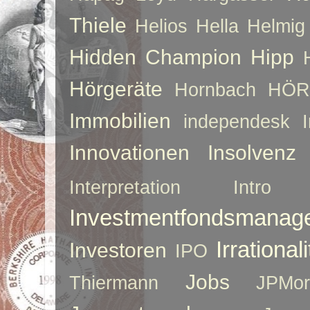
Thiele
Helios
Hella
Helmig
Hidden Champion
Hipp
Hörgeräte
Hornbach
HÖR
Immobilien
independesk
Innovationen
Insolvenz
Interpretation
Intro
Investmentfondsmanag
Irrationali
Investoren
IPO
Jobs
Thiermann
JPMor