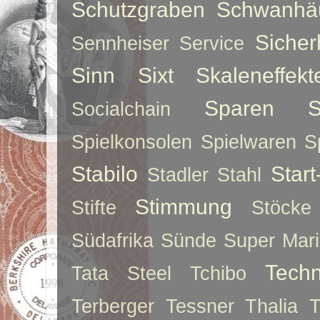
Schutzgraben
Schwanhä
Sicher
Sennheiser
Service
Sinn
Sixt
Skaleneffekt
Sparen
S
Socialchain
Spielkonsolen
Spielwaren
S
Stabilo
Star
Stadler
Stahl
Stimmung
Stifte
Stöcke
Südafrika
Sünde
Super Mar
Techn
Tata Steel
Tchibo
Terberger
Tessner
Thalia
T