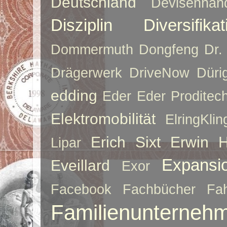
Deutschland
Devisenhan
Disziplin
Diversifikat
Dommermuth
Dongfeng
Dr.
Drägerwerk
DriveNow
Düri
edding
Eder
Eder Proditec
Elektromobilität
ElringKlin
Erich Sixt
Erwin 
Lipar
Expansi
Eveillard
Exor
Facebook
Fachbücher
Fah
Familienunterneh