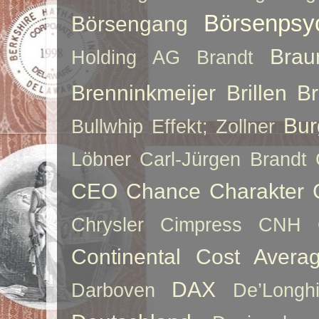
Börsenpsy
Börsengang
Brau
Holding AG
Brandt
Brenninkmeijer
Brillen
B
Bur
Bullwhip Effekt; Zollner
Löbner
Carl-Jürgen Brandt
CEO
Chance
Charakter
Chrysler
Cimpress
CNH
Continental
Cost Averag
DAX
Darboven
De’Longh