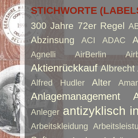
STICHWORTE (LABEL
300 Jahre
72er Regel
A
Abzinsung
A
ACI
ADAC
Agnelli
AirBerlin
Air
Aktienrückkauf
Albrecht
Alter
Alfred Hudler
Ama
Anlagemanagement
antizyklisch i
Anleger
Arbeitskleidung
Arbeitsleist