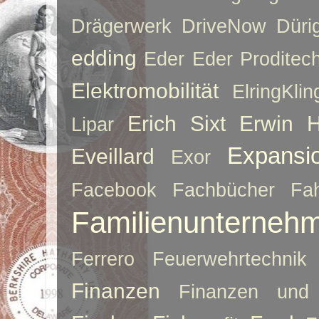
Drägerwerk
DriveNow
Düri
edding
Eder
Eder Proditec
Elektromobilität
ElringKlin
Erich Sixt
Erwin 
Lipar
Expansi
Eveillard
Exor
Facebook
Fachbücher
Fah
Familienunterneh
Ferrero
Feuerwehrtechnik
Finanzen
Finanzen und 