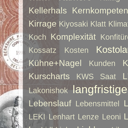
Kellerhals
Kernkompeten
Kirrage
Kiyosaki
Klatt
Klima
Komplexität
Koch
Konfitür
Kostol
Kossatz
Kosten
Kühne+Nagel
K
Kunden
Kurscharts
L
KWS Saat
langfristig
Lakonishok
Lebenslauf
Lebensmittel
LEKI
Lenhart
Lenze
Leoni