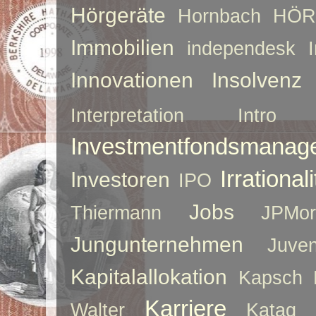
Hörgeräte
Hornbach
HÖR
Immobilien
independesk
Innovationen
Insolvenz
Interpretation
Intro
Investmentfondsmanag
Irrationali
Investoren
IPO
Jobs
Thiermann
JPMor
Jungunternehmen
Juve
Kapitalallokation
Kapsch
Karriere
Walter
Katag