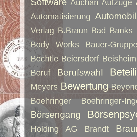
Software
Auchan
Aufzüge
Automobil
Automatisierung
Verlag
B.Braun
Bad Banks
Body Works
Bauer-Grupp
Bechtle
Beiersdorf
Beisheim
Betei
Berufswahl
Beruf
Bewertung
Meyers
Beyon
Boehringer
Boehringer-Ing
Börsenpsy
Börsengang
Brau
Holding AG
Brandt