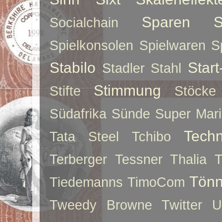
Sparen
S
Socialchain
Spielkonsolen
Spielwaren
S
Stabilo
Star
Stadler
Stahl
Stimmung
Stifte
Stöcke
Südafrika
Sünde
Super Mar
Techn
Tata Steel
Tchibo
Terberger
Tessner
Thalia
T
Tönn
Tiedemanns
TimoCom
Tweedy Browne
Twitter
U