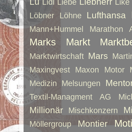
Lu
Liebherr
Lidl
Liebe
Like
Lufthansa
Löbner
Löhne
Mann+Hummel
Marathon 
Marks
Markt
Marktb
Mars
Marktwirtschaft
Mart
Maxingvest
Maxon Motor
Mento
Medizin
Melsungen
Textil-Managment AG
Mi
Millionär
Mi
Mischkonzern
Moti
Montier
Möllergroup