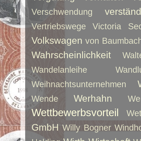
verstän
Verschwendung
Vertriebswege
Victoria Sec
Volkswagen
von Baumbac
Wahrscheinlichkeit
Walt
Wandelanleihe
Wandlu
Weihnachtsunternehmen
Werhahn
Wende
We
Wettbewerbsvorteil
Wet
GmbH
Willy Bogner
Windho