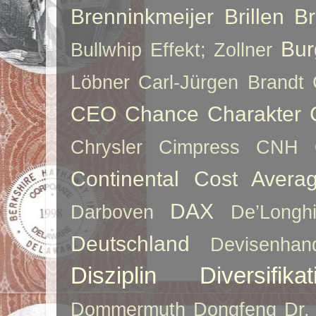
Brenninkmeijer
Brillen
B
Bur
Bullwhip Effekt; Zollner
Löbner
Carl-Jürgen Brandt
CEO
Chance
Charakter
Chrysler
Cimpress
CNH
Continental
Cost Averag
DAX
Darboven
De’Longh
Deutschland
Devisenhan
Disziplin
Diversifikat
Dommermuth
Dongfeng
Dr.