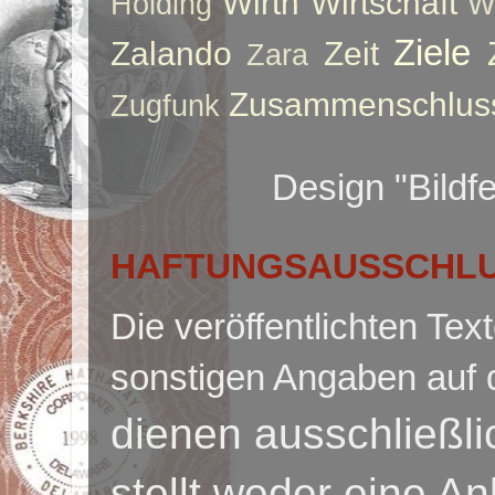
Wirth
Wirtschaft
Holding
W
Ziele
Zalando
Zeit
Zara
Zusammenschlus
Zugfunk
Design "Bildf
HAFTUNGSAUSSCHLUS
Die veröffentlichten Te
sonstigen Angaben auf 
dienen ausschließl
stellt weder eine A