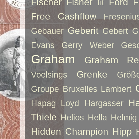
Fischer
Fisher
Ford
fit
F
Free Cashflow
Freseniu
Geberit
Gebauer
Gebert
G
Evans
Gerry Weber
Ges
Graham
Graham Re
Grenke
Voelsings
Größe
Groupe Bruxelles Lambert
Ha
Hapag Loyd
Hargasser
Thiele
Helios
Hella
Helmig
Hidden Champion
Hipp