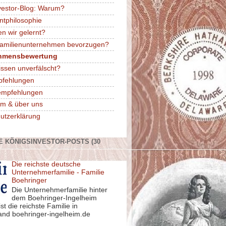
vestor-Blog: Warum?
ntphilosophie
n wir gelernt?
amilienunternehmen bevorzugen?
hmensbewertung
issen unverfälscht?
pfehlungen
rempfehlungen
m & über uns
utzerklärung
E KÖNIGSINVESTOR-POSTS (30
Die reichste deutsche
Unternehmerfamilie - Familie
Boehringer
Die Unternehmerfamilie hinter
dem Boehringer-Ingelheim
st die reichste Familie in
and boehringer-ingelheim.de