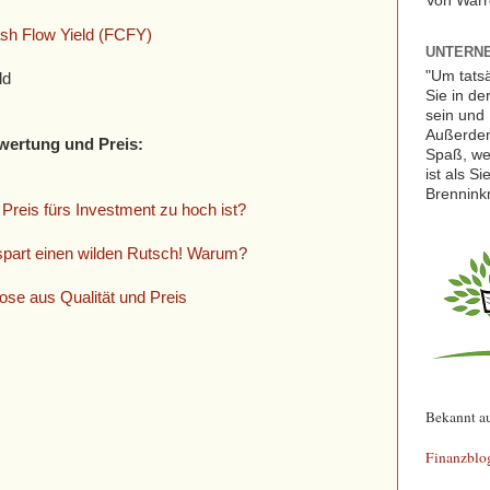
Von Warr
sh Flow Yield (FCFY)
UNTERNE
"Um tats
ld
Sie in de
sein und 
Außerdem
wertung und Preis:
Spaß, we
ist als S
Brennink
Preis fürs Investment zu hoch ist?
spart einen wilden Rutsch! Warum?
se aus Qualität und Preis
Bekannt a
Finanzblo