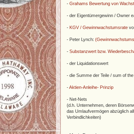
-
Grahams Bewertung von Wachst
- der Eigentümergewinn / Owner e
-
KGV / Gewinnwachstumsrate
vo
- Peter Lynch:
(Gewinnwachstumsra
-
Substanzwert bzw. Wiederbesch
- der Liquidationswert
- die Summe der Teile / sum of th
-
Aktien-Anleihe- Prinzip
- Net-Nets
(d.h. Unternehmen, deren Börsenwer
das Umlaufvermögen abzüglich all
Verbindlichkeiten)