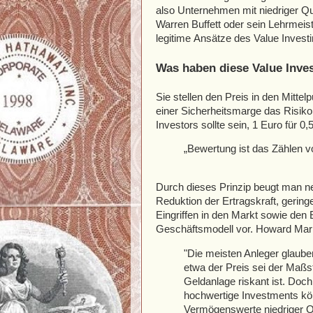
also Unternehmen mit niedriger Qua
Warren Buffett oder sein Lehrmei
legitime Ansätze des Value Investi
Was haben diese Value Inv
Sie stellen den Preis in den Mitte
einer Sicherheitsmarge das Risiko 
Investors sollte sein, 1 Euro für 0
„Bewertung ist das Zählen v
Durch dieses Prinzip beugt man n
Reduktion der Ertragskraft, gerin
Eingriffen in den Markt sowie den 
Geschäftsmodell vor. Howard Mark
"Die meisten Anleger glauben
etwa der Preis sei der Maßst
Geldanlage riskant ist. Doch 
hochwertige Investments kö
Vermögenswerte niedriger Q