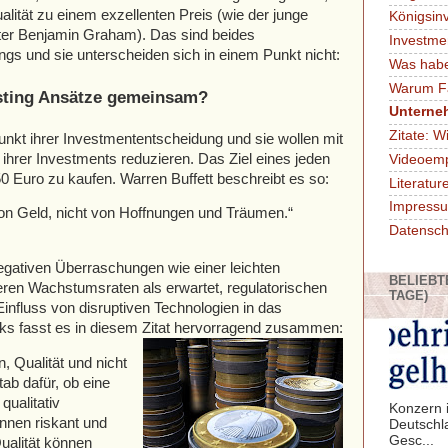
lität zu einem exzellenten Preis (wie der junge
Königsin
ster Benjamin Graham). Das sind beides
Investme
ngs und sie unterscheiden sich in einem Punkt nicht:
Was habe
Warum F
esting Ansätze gemeinsam?
Unterne
Zitate: W
lpunkt ihrer Investmententscheidung und sie wollen mit
ihrer Investments reduzieren. Das Ziel eines jeden
Videoem
,50 Euro zu kaufen. Warren Buffett beschreibt es so:
Literatu
Impressu
on Geld, nicht von Hoffnungen und Träumen.“
Datensch
egativen Überraschungen wie einer leichten
BELIEBT
geren Wachstumsraten als erwartet, regulatorischen
TAGE)
Einfluss von disruptiven Technologien in das
s fasst es in diesem Zitat hervorragend zusammen:
, Qualität und nicht
ab dafür, ob eine
qualitativ
Konzern i
nnen riskant und
Deutschl
Gesc...
ualität können