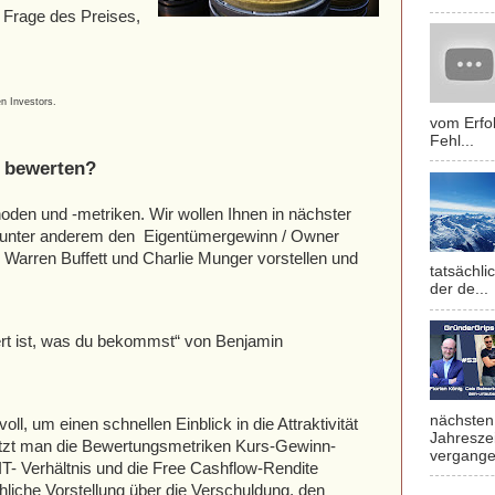
ne Frage des Preises,
en Investors.
vom Erfol
Fehl...
 bewerten?
den und -metriken. Wir wollen Ihnen in nächster
 unter anderem den Eigentümergewinn / Owner
 Warren Buffett und Charlie Munger vorstellen und
tatsächli
.
der de...
Wert ist, was du bekommst“ von Benjamin
nächsten 
l, um einen schnellen Einblick in die Attraktivität
Jahresze
utzt man die Bewertungsmetriken Kurs-Gewinn-
vergange
IT- Verhältnis und die Free Cashflow-Rendite
liche Vorstellung über die Verschuldung, den