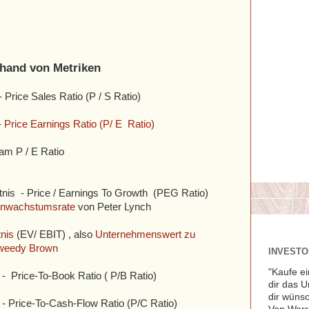
hand von Metriken
 Price Sales Ratio (P / S Ratio)
-
Price Earnings Ratio (P/ E Ratio)
m P / E Ratio
is - Price / Earnings To Growth (PEG Ratio)
nwachstumsrate
von Peter Lynch
tnis
(EV/ EBIT) , also
Unternehmenswert zu
Tweedy Brown
INVESTOR
"Kaufe ei
 - Price-To-Book Ratio ( P/B Ratio)
dir das 
dir wünsc
 - Price-To-Cash-Flow Ratio (P/C Ratio)