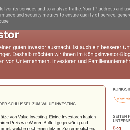
liver its services and to analyze traffic. Your IP address and u
rmance and security metrics to ensure quality of service, gene
buse.
stor
einen guten Investor ausmacht, ist auch ein besserer U
nger. Deshalb möchten wir Ihnen im Königsinvestor-Blo
ien von Unternehmern, Investoren und Familienunterneh
KÖNIGSI
ER SCHLÜSSEL ZUM VALUE INVESTING
SEITEN 
sätze von Value Investing. Einige Investoren kaufen
UNTERN
airen Preis wie Warren Buffett gegenwärtig und
Blog
ummel, welche noch einen letzten Zug ermöglichen,