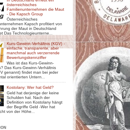
In Deutschland erhebt ein
österreichisches
Familienunternehmen die Maut
- Die Kapsch Group
Österreichisches
unternehmen Kapsch profitiert von
ührung der Maut in Deutschland
et Das Technologieunterne...
Kurs-Gewinn-Verhältnis (KGV) -
einfache, transparente, aber
manchmal auch verzerrende
Bewertungskennziffer
Was ist das Kurs-Gewinn-
is? Das Kurs-Gewinn-Verhältnis
V genannt) findet man bei jeder
al orientierten Untern...
Kostolany: Wer hat Geld?
Geld hat derjenige der keine
Schulden hat. Nach der
Definition von Kostolany hängt
der Begriffe Geld -Wer hat
cht von der Höhe...
ION