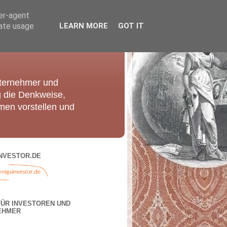
ser-agent
rate usage
LEARN MORE
GOT IT
nternehmer und
g die Denkweise,
men vorstellen und
NVESTOR.DE
FÜR INVESTOREN UND
EHMER