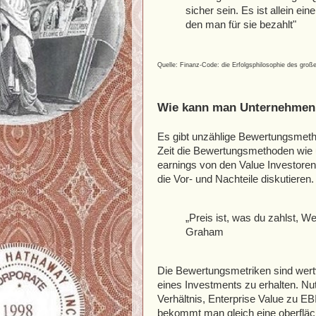
sicher sein. Es ist allein ei
den man für sie bezahlt"
Quelle: Finanz-Code: die Erfolgsphilosophie des groß
Wie kann man Unternehmen
Es gibt unzählige Bewertungsmetho
Zeit die Bewertungsmethoden wie
earnings von den Value Investoren
die Vor- und Nachteile diskutieren
„Preis ist, was du zahlst, 
Graham
Die Bewertungsmetriken sind wertvol
eines Investments zu erhalten. N
Verhältnis, Enterprise Value zu EB
bekommt man gleich eine oberfläch