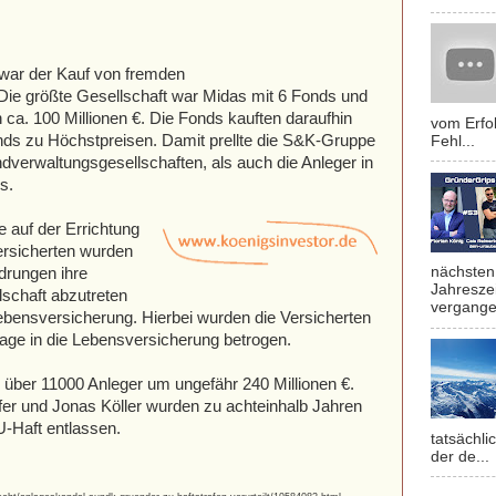
 war der Kauf von fremden
Die größte Gesellschaft war Midas mit 6 Fonds und
 ca. 100 Millionen €. Die Fonds kauften daraufhin
vom Erfol
ds zu Höchstpreisen. Damit prellte die S&K-Gruppe
Fehl...
dverwaltungsgesellschaften, als auch die Anleger in
ds.
e auf der Errichtung
ersicherten wurden
nächsten 
drungen ihre
Jahresze
schaft abzutreten
vergange
ebensversicherung. Hierbei wurden die Versicherten
lage in die Lebensversicherung betrogen.
über 11000 Anleger um ungefähr 240 Millionen €.
er und Jonas Köller wurden zu achteinhalb Jahren
 U-Haft entlassen.
tatsächli
der de...