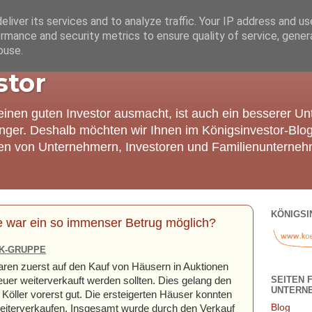
liver its services and to analyze traffic. Your IP address and u
rmance and security metrics to ensure quality of service, gene
buse.
stor
einen guten Investor ausmacht, ist auch ein besserer U
nger. Deshalb möchten wir Ihnen im Königsinvestor-Blo
ien von Unternehmern, Investoren und Familienunterneh
KÖNIGSI
ie war ein so immenser Betrug möglich?
K-GRUPPE
en zuerst auf den Kauf von Häusern in Auktionen
SEITEN 
euer weiterverkauft werden sollten. Dies gelang den
UNTERN
öller vorerst gut. Die ersteigerten Häuser konnten
Blog
weiterverkaufen. Insgesamt wurde durch den Verkauf