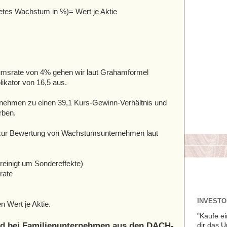
etes Wachstum in %)= Wert je Aktie
msrate von 4% gehen wir laut Grahamformel
ikator von 16,5 aus.
nehmen zu einen 39,1 Kurs-Gewinn-Verhältnis und
rben.
ur Bewertung von Wachstumsunternehmen laut
ereinigt um Sondereffekte)
rate
INVESTOR
n Wert je Aktie.
"Kaufe ei
d bei Familienunternehmen aus den DACH-
dir das 