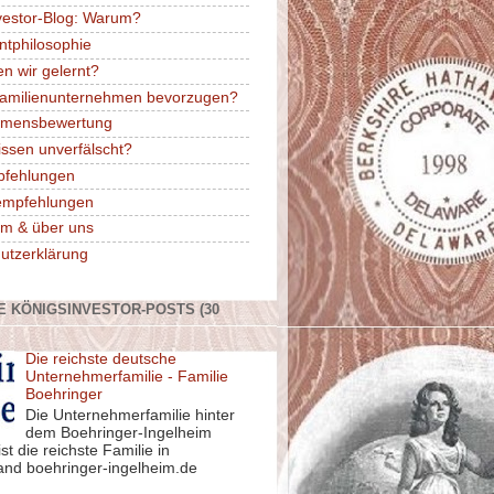
vestor-Blog: Warum?
ntphilosophie
n wir gelernt?
amilienunternehmen bevorzugen?
hmensbewertung
issen unverfälscht?
pfehlungen
rempfehlungen
m & über uns
utzerklärung
E KÖNIGSINVESTOR-POSTS (30
Die reichste deutsche
Unternehmerfamilie - Familie
Boehringer
Die Unternehmerfamilie hinter
dem Boehringer-Ingelheim
st die reichste Familie in
and boehringer-ingelheim.de