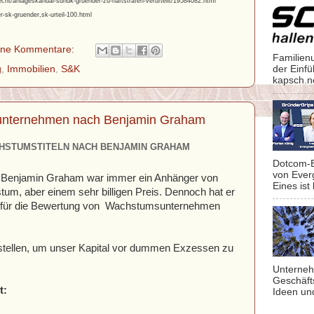
echt/anlageskandal-sundk-gruender-zu-haftstrafen-verurteilt/19584082.html
-sk-gruender,sk-urteil-100.html
ine Kommentare:
Familien
g
,
Immobilien
,
S&K
der Einf
kapsch.n
unternehmen nach Benjamin Graham
STUMSTITELN NACH BENJAMIN GRAHAM
Dotcom-B
von Ever
gs Benjamin Graham war immer ein Anhänger von
Eines ist 
m, aber einem sehr billigen Preis. Dennoch hat er
on für die Bewertung von Wachstumsunternehmen
rstellen, um unser Kapital vor dummen Exzessen zu
Unterneh
Geschäft
t:
Ideen un