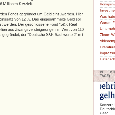
Millionen € erzielt.
Königsin
Investme
rden Fonds gegründet um Geld einzuwerben. Hier
Was habe
 Zinssatz von 12 %. Das eingesammelte Geld soll
Warum F
zt werden. Der geschlossene Fond "S&K Real
Unterne
ilien aus Zwangsversteigerungen im Wert von 110
de gegründet, der "Deutsche S&K Sachwerte 2“ mit
Zitate: W
Videoem
Literatu
Impressu
Datensch
BELIEBT
TAGE)
Konzern i
Deutschl
Gesc...