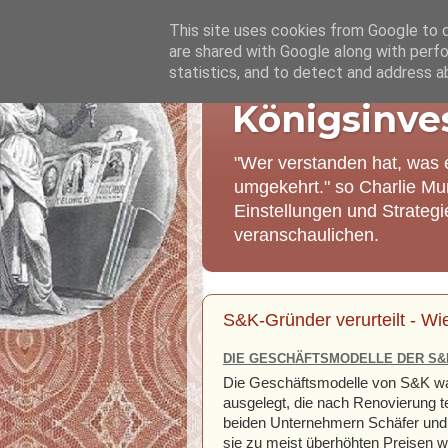
This site uses cookies from Google to de
are shared with Google along with perfo
statistics, and to detect and address a
Königsinve
"Wer verstanden hat, was 
umgekehrt." so Charlie Mu
Einstellungen und Strateg
veranschaulichen.
S&K-Gründer verurteilt - W
DIE GESCHÄFTSMODELLE DER S&
Die Geschäftsmodelle von S&K war
ausgelegt, die nach Renovierung t
beiden Unternehmern Schäfer und K
sie zu meist überhöhten Preisen 