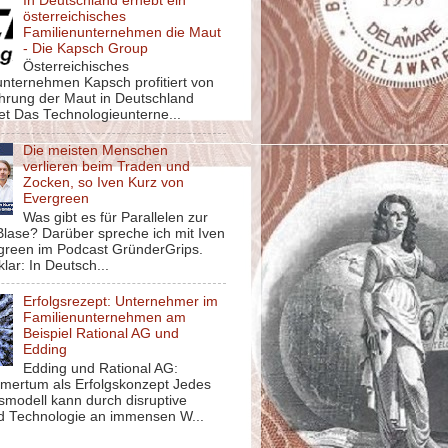
In Deutschland erhebt ein
österreichisches
Familienunternehmen die Maut
- Die Kapsch Group
Österreichisches
unternehmen Kapsch profitiert von
ührung der Maut in Deutschland
et Das Technologieunterne...
Die meisten Menschen
verlieren beim Traden und
Zocken, so Iven Kurz von
Evergreen
Was gibt es für Parallelen zur
lase? Darüber spreche ich mit Iven
green im Podcast GründerGrips.
klar: In Deutsch...
Erfolgsrezept: Unternehmer im
Familienunternehmen am
Beispiel Rational AG und
Edding
Edding und Rational AG:
mertum als Erfolgskonzept Jedes
smodell kann durch disruptive
d Technologie an immensen W...