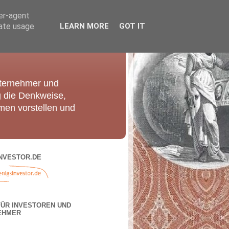
ser-agent
rate usage
LEARN MORE
GOT IT
nternehmer und
g die Denkweise,
men vorstellen und
NVESTOR.DE
FÜR INVESTOREN UND
EHMER