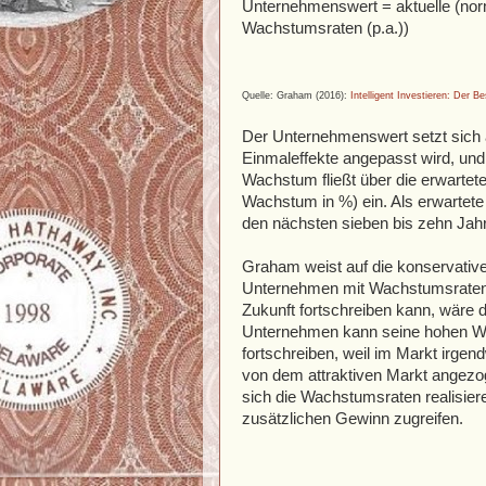
Unternehmenswert = aktuelle (nor
Wachstumsraten (p.a.))
Quelle: Graham (2016):
Intelligent Investieren: Der Be
Der Unternehmenswert setzt sich
Einmaleffekte angepasst wird, u
Wachstum fließt über die erwartete
Wachstum in %) ein. Als erwartet
den nächsten sieben bis zehn Jahr
Graham weist auf die konservative
Unternehmen mit Wachstumsraten v
Zukunft fortschreiben kann, wäre
Unternehmen kann seine hohen Wac
fortschreiben, weil im Markt irgend
von dem attraktiven Markt angezo
sich die Wachstumsraten realisier
zusätzlichen Gewinn zugreifen.