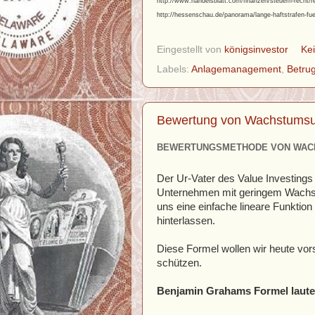
http://www.handelsblatt.com/finanzen/steuern-recht/r
http://hessenschau.de/panorama/lange-haftstrafen-fuer
Eingestellt von
königsinvestor
Ke
Labels:
Anlagemanagement
,
Betru
Bewertung von Wachstums
BEWERTUNGSMETHODE VON WACH
Der Ur-Vater des Value Investin
Unternehmen mit geringem Wachstu
uns eine einfache lineare Funkti
hinterlassen.
Diese Formel wollen wir heute vo
schützen.
Benjamin Grahams Formel laute