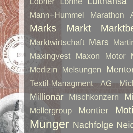
Lufthansa
Löbner
Löhne
Mann+Hummel
Marathon 
Marks
Markt
Marktb
Mars
Marktwirtschaft
Mart
Maxingvest
Maxon Motor
Mento
Medizin
Melsungen
Textil-Managment AG
Mi
Millionär
Mi
Mischkonzern
Moti
Montier
Möllergroup
Munger
Nachfolge
Nei