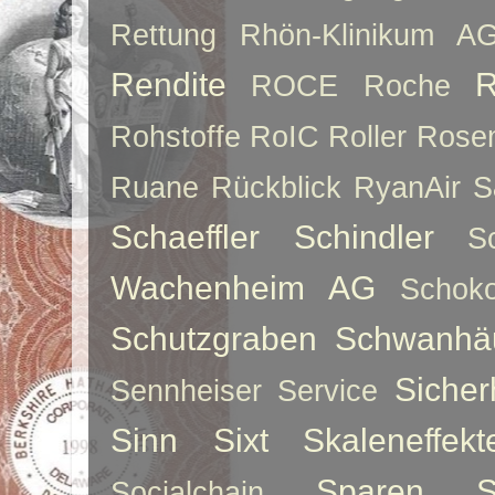
Rettung
Rhön-Klinikum A
Rendite
R
ROCE
Roche
Rohstoffe
RoIC
Roller
Rose
Ruane
Rückblick
RyanAir
S
Schaeffler
Schindler
S
Wachenheim AG
Schoko
Schutzgraben
Schwanhä
Sicher
Sennheiser
Service
Sinn
Sixt
Skaleneffekt
Sparen
S
Socialchain