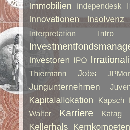
Immobilien
independesk
Innovationen
Insolvenz
Interpretation
Intro
Investmentfondsmanag
Irrationali
Investoren
IPO
Jobs
Thiermann
JPMor
Jungunternehmen
Juve
Kapitalallokation
Kapsch
Karriere
Walter
Katag
Kellerhals
Kernkompeten