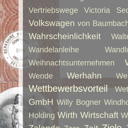
Vertriebswege
Victoria Sec
Volkswagen
von Baumbac
Wahrscheinlichkeit
Walt
Wandelanleihe
Wandlu
Weihnachtsunternehmen
Werhahn
Wende
We
Wettbewerbsvorteil
Wet
GmbH
Willy Bogner
Windho
Wirth
Wirtschaft
Holding
W
Ziele