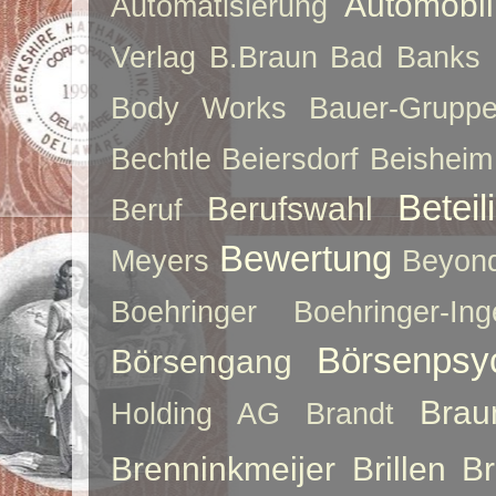
Automobil
Automatisierung
Verlag
B.Braun
Bad Banks
Body Works
Bauer-Grupp
Bechtle
Beiersdorf
Beisheim
Betei
Berufswahl
Beruf
Bewertung
Meyers
Beyon
Boehringer
Boehringer-Ing
Börsenpsy
Börsengang
Brau
Holding AG
Brandt
Brenninkmeijer
Brillen
B