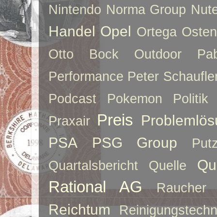
Nintendo
Norma Group
Nute
Handel
Opel
Ortega
Oste
Otto Bock
Outdoor
Pab
Performance
Peter Schaufle
Podcast
Pokemon
Politik
Preis
Problemlös
Praxair
PSA
PSG Group
Put
Qu
Quartalsbericht
Quelle
Rational AG
Raucher
Reichtum
Reinigungstechn