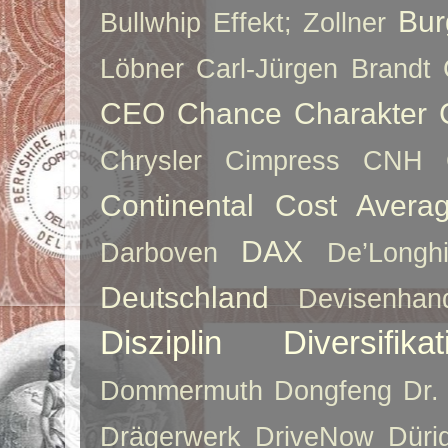
Bur
Bullwhip Effekt; Zollner
Löbner
Carl-Jürgen Brandt
CEO
Chance
Charakter
Chrysler
Cimpress
CNH
Continental
Cost Averag
DAX
Darboven
De’Longh
Deutschland
Devisenhan
Disziplin
Diversifikat
Dommermuth
Dongfeng
Dr.
Drägerwerk
DriveNow
Düri