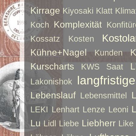
Kirrage
Kiyosaki
Klatt
Klima
Komplexität
Koch
Konfitür
Kostol
Kossatz
Kosten
Kühne+Nagel
K
Kunden
Kurscharts
L
KWS Saat
langfristig
Lakonishok
Lebenslauf
Lebensmittel
LEKI
Lenhart
Lenze
Leoni
Lu
Liebherr
Lidl
Liebe
Like