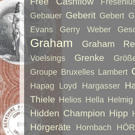
Free Cashflow
Freseniu
Geberit
Gebauer
Gebert
G
Evans
Gerry Weber
Ges
Graham
Graham Re
Grenke
Voelsings
Größe
Groupe Bruxelles Lambert
Ha
Hapag Loyd
Hargasser
Thiele
Helios
Hella
Helmig
Hidden Champion
Hipp
Hörgeräte
Hornbach
HÖR