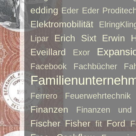
edding
Eder
Eder Proditec
Elektromobilität
ElringKlin
Erich Sixt
Erwin 
Lipar
Expansi
Eveillard
Exor
Facebook
Fachbücher
Fah
Familienunterneh
Ferrero
Feuerwehrtechnik
Finanzen
Finanzen und 
Fischer
Fisher
Ford
fit
F