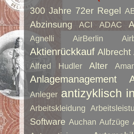
300 Jahre
72er Regel
A
Abzinsung
A
ACI
ADAC
Agnelli
AirBerlin
Air
Aktienrückkauf
Albrecht
Alter
Alfred Hudler
Ama
Anlagemanagement
antizyklisch i
Anleger
Arbeitskleidung
Arbeitsleist
Software
Auchan
Aufzüge