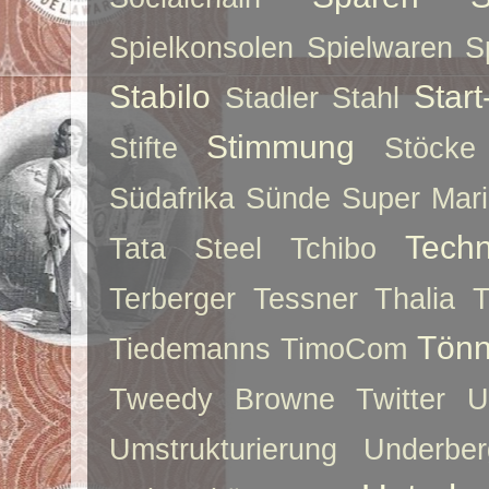
Spielkonsolen
Spielwaren
S
Stabilo
Star
Stadler
Stahl
Stimmung
Stifte
Stöcke
Südafrika
Sünde
Super Mar
Techn
Tata Steel
Tchibo
Terberger
Tessner
Thalia
T
Tönn
Tiedemanns
TimoCom
Tweedy Browne
Twitter
U
Umstrukturierung
Underber