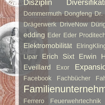
Disziplin
Diversifikat
Dommermuth
Dongfeng
Dr.
Drägerwerk
DriveNow
Düri
edding
Eder
Eder Proditec
Elektromobilität
ElringKlin
Erich Sixt
Erwin 
Lipar
Expansi
Eveillard
Exor
Facebook
Fachbücher
Fah
Familienunterneh
Ferrero
Feuerwehrtechnik