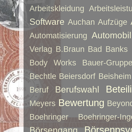
Arbeitskleidung
Arbeitsleist
Software
Auchan
Aufzüge
Automobil
Automatisierung
Verlag
B.Braun
Bad Banks
Body Works
Bauer-Grupp
Bechtle
Beiersdorf
Beisheim
Betei
Berufswahl
Beruf
Bewertung
Meyers
Beyon
Boehringer
Boehringer-Ing
Börsenpsy
Börsengang