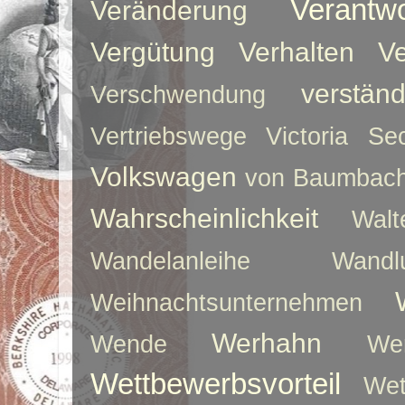
Verantw
Veränderung
Vergütung
Verhalten
Ve
verstän
Verschwendung
Vertriebswege
Victoria Sec
Volkswagen
von Baumbac
Wahrscheinlichkeit
Walt
Wandelanleihe
Wandlu
Weihnachtsunternehmen
Werhahn
Wende
We
Wettbewerbsvorteil
Wet