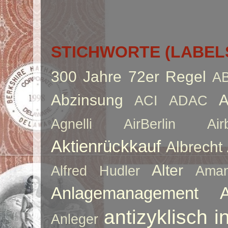
STICHWORTE (LABEL
300 Jahre
72er Regel
A
Abzinsung
A
ACI
ADAC
Agnelli
AirBerlin
Air
Aktienrückkauf
Albrecht
Alter
Alfred Hudler
Ama
Anlagemanagement
antizyklisch i
Anleger