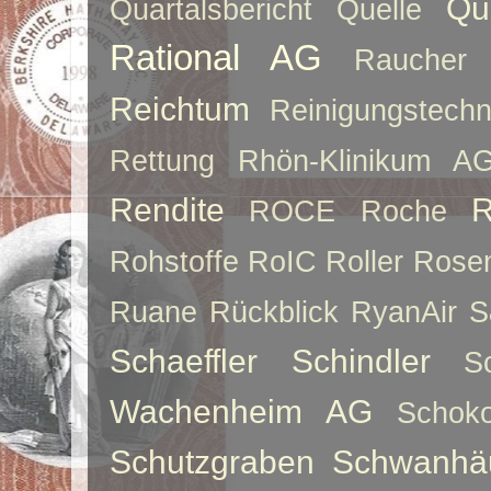
Qu
Quartalsbericht
Quelle
Rational AG
Raucher
Reichtum
Reinigungstechn
Rettung
Rhön-Klinikum A
Rendite
R
ROCE
Roche
Rohstoffe
RoIC
Roller
Rose
Ruane
Rückblick
RyanAir
S
Schaeffler
Schindler
S
Wachenheim AG
Schoko
Schutzgraben
Schwanhä