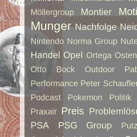
Moti
Montier
Möllergroup
Munger
Nachfolge
Nei
Nintendo
Norma Group
Nute
Handel
Opel
Ortega
Oste
Otto Bock
Outdoor
Pab
Performance
Peter Schaufle
Podcast
Pokemon
Politik
Preis
Problemlös
Praxair
PSA
PSG Group
Put