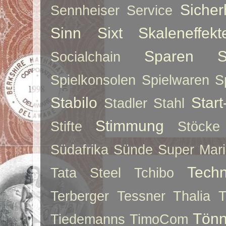
Sicher
Sennheiser
Service
Sinn
Sixt
Skaleneffekt
Sparen
S
Socialchain
Spielkonsolen
Spielwaren
S
Stabilo
Star
Stadler
Stahl
Stimmung
Stifte
Stöcke
Südafrika
Sünde
Super Mar
Techn
Tata Steel
Tchibo
Terberger
Tessner
Thalia
T
Tönn
Tiedemanns
TimoCom