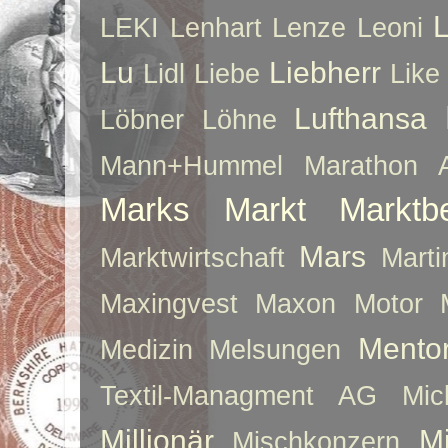
LEKI
Lenhart
Lenze
Leoni
Lu
Liebherr
Lidl
Liebe
Like
Lufthansa
Löbner
Löhne
Mann+Hummel
Marathon 
Marks
Markt
Marktb
Mars
Marktwirtschaft
Mart
Maxingvest
Maxon Motor
Mento
Medizin
Melsungen
Textil-Managment AG
Mi
Millionär
Mi
Mischkonzern