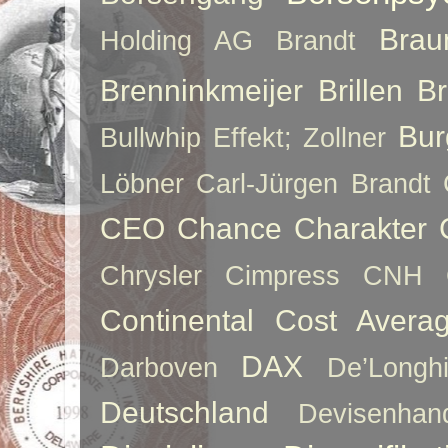
Brau
Holding AG
Brandt
Brenninkmeijer
Brillen
B
Bur
Bullwhip Effekt; Zollner
Löbner
Carl-Jürgen Brandt
CEO
Chance
Charakter
Chrysler
Cimpress
CNH
Continental
Cost Averag
DAX
Darboven
De’Longh
Deutschland
Devisenhan