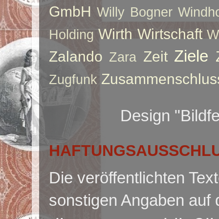
GmbH
Willy Bogner
Windho
Wirth
Wirtschaft
Holding
W
Ziele
Zalando
Zeit
Zara
Zusammenschlus
Zugfunk
Design "Bildf
HAFTUNGSAUSSCHLUS
Die veröffentlichten Te
sonstigen Angaben auf 