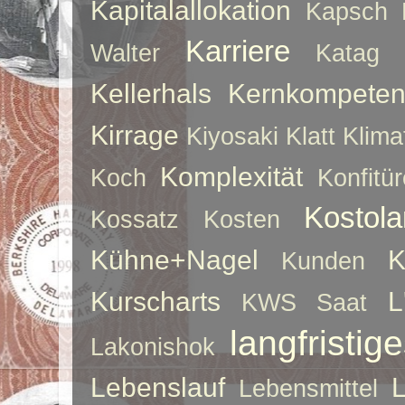
Kapitalallokation
Kapsch
Karriere
Walter
Katag
Kellerhals
Kernkompeten
Kirrage
Kiyosaki
Klatt
Klima
Komplexität
Koch
Konfitür
Kostol
Kossatz
Kosten
Kühne+Nagel
K
Kunden
Kurscharts
L
KWS Saat
langfristig
Lakonishok
Lebenslauf
Lebensmittel