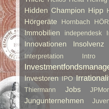
Hidden Champion
Hipp
Hörgeräte
Hornbach
HÖR
Immobilien
independesk
Innovationen
Insolvenz
Interpretation
Intro
Investmentfondsmanag
Irrationali
Investoren
IPO
Jobs
Thiermann
JPMor
Jungunternehmen
Juve