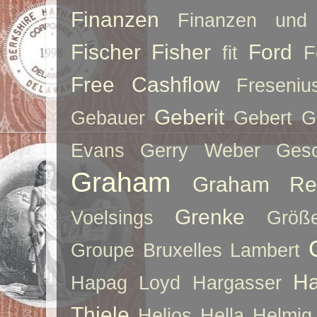
Finanzen
Finanzen und 
Fischer
Fisher
Ford
fit
F
Free Cashflow
Freseniu
Geberit
Gebauer
Gebert
G
Evans
Gerry Weber
Ges
Graham
Graham Re
Grenke
Voelsings
Größe
Groupe Bruxelles Lambert
Ha
Hapag Loyd
Hargasser
Thiele
Helios
Hella
Helmig