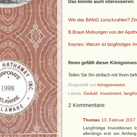
Das könnte auch interessieren:
Wie das BAföG zurückzahlen? Zins
B.Braun Melsungen von der Apot
Keynes: Warum ist langfristiges I
Ihnen gefällt dieser Königsinves
Teilen Sie Ihn einfach mit Ihren 
Eingestellt von
königsinvestor
Labels:
Geduld
,
Investment
,
langfri
2 Kommentare:
Thomas
13. Februar 2017
Langfristige Investitionen
allerdings erst am Amfan