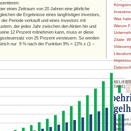
sentieren:
Königsin
er einen Zeitraum von 20 Jahren eine jährliche
Investme
leichen die Ergebnisse eines langfristigen Investors,
Was habe
 der Periode verkauft und eines Investors mit
Warum F
stern, der jedes Jahr zwischen den Aktien hin und
 seine 12 Prozent mitnehmen kann, muss er diese
Unterne
agssteuersatz von 25 Prozent versteuern. So werden
Zitate: W
trich nur 9 % nach der Funktion 9% = 12% x (1 –
Videoem
Literatu
Impressu
Datensch
BELIEBT
TAGE)
Konzern i
Deutschl
Gesc...