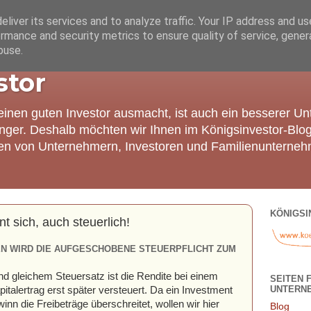
liver its services and to analyze traffic. Your IP address and u
rmance and security metrics to ensure quality of service, gene
buse.
stor
einen guten Investor ausmacht, ist auch ein besserer U
nger. Deshalb möchten wir Ihnen im Königsinvestor-Blo
ien von Unternehmern, Investoren und Familienunterneh
KÖNIGSI
nt sich, auch steuerlich!
EN WIRD DIE AUFGESCHOBENE STEUERPFLICHT ZUM
nd gleichem Steuersatz ist die Rendite bei einem
SEITEN 
UNTERN
talertrag erst später versteuert. Da ein Investment
winn die Freibeträge überschreitet, wollen wir hier
Blog