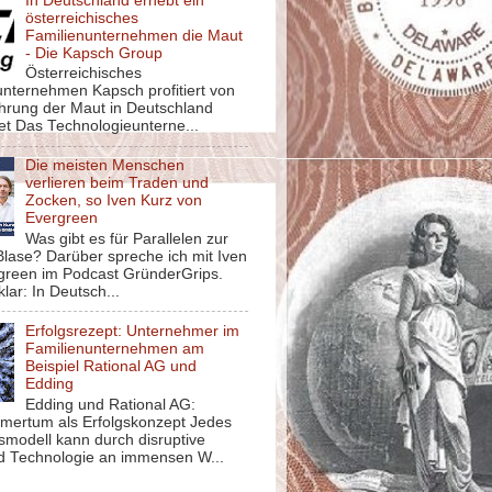
In Deutschland erhebt ein
österreichisches
Familienunternehmen die Maut
- Die Kapsch Group
Österreichisches
unternehmen Kapsch profitiert von
ührung der Maut in Deutschland
et Das Technologieunterne...
Die meisten Menschen
verlieren beim Traden und
Zocken, so Iven Kurz von
Evergreen
Was gibt es für Parallelen zur
lase? Darüber spreche ich mit Iven
green im Podcast GründerGrips.
klar: In Deutsch...
Erfolgsrezept: Unternehmer im
Familienunternehmen am
Beispiel Rational AG und
Edding
Edding und Rational AG:
mertum als Erfolgskonzept Jedes
smodell kann durch disruptive
d Technologie an immensen W...