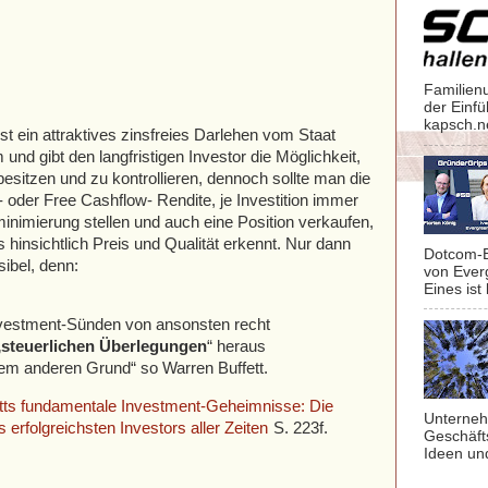
Familien
der Einf
kapsch.n
st ein attraktives zinsfreies Darlehen vom Staat
und gibt den langfristigen Investor die Möglichkeit,
itzen und zu kontrollieren, dennoch sollte man die
 oder Free Cashflow- Rendite, je Investition immer
inimierung stellen und auch eine Position verkaufen,
hinsichtlich Preis und Qualität erkennt. Nur dann
Dotcom-B
sibel, denn:
von Ever
Eines ist 
vestment-Sünden von ansonsten recht
„
steuerlichen Überlegungen
“ heraus
em anderen Grund“ so Warren Buffett.
tts fundamentale Investment-Geheimnisse: Die
Unterneh
 erfolgreichsten Investors aller Zeiten
S. 223f.
Geschäft
Ideen un