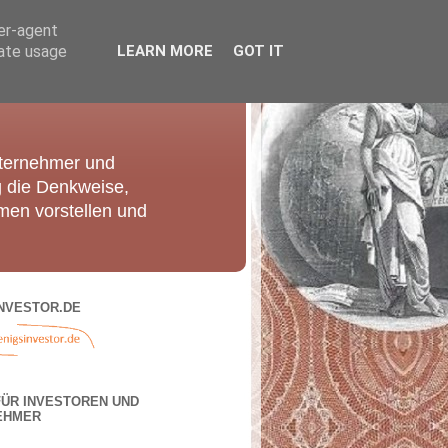
ser-agent
rate usage
LEARN MORE
GOT IT
nternehmer und
g die Denkweise,
men vorstellen und
NVESTOR.DE
FÜR INVESTOREN UND
EHMER