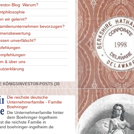
vestor-Blog: Warum?
ntphilosophie
n wir gelernt?
amilienunternehmen bevorzugen?
hmensbewertung
issen unverfälscht?
pfehlungen
rempfehlungen
m & über uns
utzerklärung
E KÖNIGSINVESTOR-POSTS (30
Die reichste deutsche
Unternehmerfamilie - Familie
Boehringer
Die Unternehmerfamilie hinter
dem Boehringer-Ingelheim
st die reichste Familie in
and boehringer-ingelheim.de