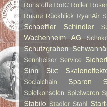
Rohstoffe
RoIC
Roller
Rose
Ruane
Rückblick
RyanAir
S
Schaeffler
Schindler
S
Wachenheim AG
Schoko
Schutzgraben
Schwanhä
Sicher
Sennheiser
Service
Sinn
Sixt
Skaleneffekt
Sparen
S
Socialchain
Spielkonsolen
Spielwaren
S
Stabilo
Star
Stadler
Stahl