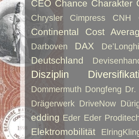
CEO
Chance
Charakter
Chrysler
Cimpress
CNH
Continental
Cost Averag
DAX
Darboven
De’Longh
Deutschland
Devisenhan
Disziplin
Diversifikat
Dommermuth
Dongfeng
Dr.
Drägerwerk
DriveNow
Düri
edding
Eder
Eder Proditec
Elektromobilität
ElringKlin