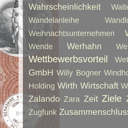
Wahrscheinlichkeit
Walt
Wandelanleihe
Wandlu
Weihnachtsunternehmen
Werhahn
Wende
We
Wettbewerbsvorteil
Wet
GmbH
Willy Bogner
Windho
Wirth
Wirtschaft
Holding
W
Ziele
Zalando
Zeit
Zara
Zusammenschlus
Zugfunk