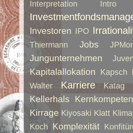
Interpretation
Intro
Investmentfondsmanag
Irrationali
Investoren
IPO
Jobs
Thiermann
JPMor
Jungunternehmen
Juve
Kapitalallokation
Kapsch
Karriere
Walter
Katag
Kellerhals
Kernkompeten
Kirrage
Kiyosaki
Klatt
Klima
Komplexität
Koch
Konfitür