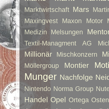
Mars
Marktwirtschaft
Mart
Maxingvest
Maxon Motor
Mento
Medizin
Melsungen
Textil-Managment AG
Mi
Millionär
Mi
Mischkonzern
Moti
Montier
Möllergroup
Munger
Nachfolge
Nei
Nintendo
Norma Group
Nute
Handel
Opel
Ortega
Oste