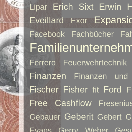
Erich Sixt
Erwin 
Lipar
Expansi
Eveillard
Exor
Facebook
Fachbücher
Fah
Familienunterneh
Ferrero
Feuerwehrtechnik
Finanzen
Finanzen und 
Fischer
Fisher
Ford
fit
F
Free Cashflow
Freseniu
Geberit
Gebauer
Gebert
G
Evans
Gerry Weber
Ges