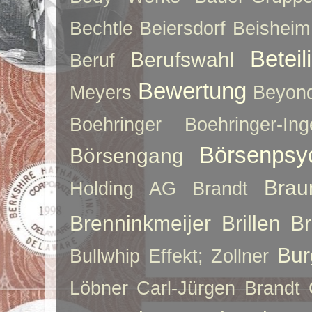
Bechtle
Beiersdorf
Beisheim
Betei
Berufswahl
Beruf
Bewertung
Meyers
Beyon
Boehringer
Boehringer-Ing
Börsenpsy
Börsengang
Brau
Holding AG
Brandt
Brenninkmeijer
Brillen
B
Bur
Bullwhip Effekt; Zollner
Löbner
Carl-Jürgen Brandt