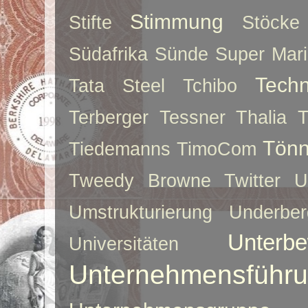
Stimmung
Stifte
Stöcke
Südafrika
Sünde
Super Mar
Techn
Tata Steel
Tchibo
Terberger
Tessner
Thalia
T
Tönn
Tiedemanns
TimoCom
Tweedy Browne
Twitter
U
Umstrukturierung
Underber
Unterbe
Universitäten
Unternehmensführ