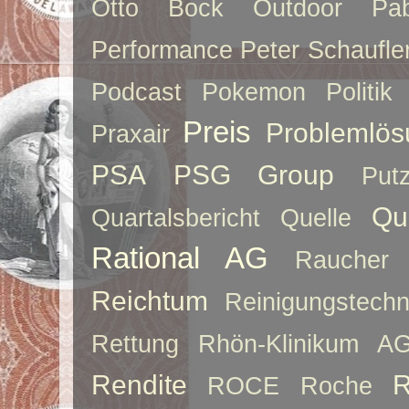
Otto Bock
Outdoor
Pab
Performance
Peter Schaufle
Podcast
Pokemon
Politik
Preis
Problemlös
Praxair
PSA
PSG Group
Put
Qu
Quartalsbericht
Quelle
Rational AG
Raucher
Reichtum
Reinigungstechn
Rettung
Rhön-Klinikum A
Rendite
R
ROCE
Roche