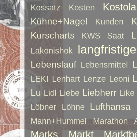
Kostol
Kossatz
Kosten
Kühne+Nagel
K
Kunden
Kurscharts
L
KWS Saat
langfristig
Lakonishok
Lebenslauf
Lebensmittel
LEKI
Lenhart
Lenze
Leoni
Lu
Liebherr
Lidl
Liebe
Like
Lufthansa
Löbner
Löhne
Mann+Hummel
Marathon 
Marks
Markt
Marktb