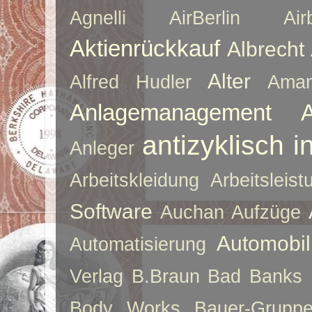
Agnelli
AirBerlin
Air
Aktienrückkauf
Albrecht
Alter
Alfred Hudler
Ama
Anlagemanagement
antizyklisch i
Anleger
Arbeitskleidung
Arbeitsleist
Software
Auchan
Aufzüge
Automobil
Automatisierung
Verlag
B.Braun
Bad Banks
Body Works
Bauer-Grupp