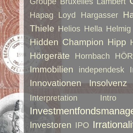
Groupe Bruxelles Lambert
Ha
Hapag Loyd
Hargasser
Thiele
Helios
Hella
Helmig
Hidden Champion
Hipp
Hörgeräte
Hornbach
HÖR
Immobilien
independesk
Innovationen
Insolvenz
Interpretation
Intro
Investmentfondsmanag
Irrationali
Investoren
IPO