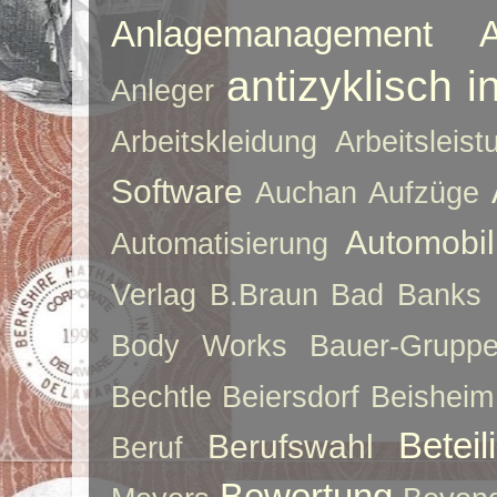
Anlagemanagement
antizyklisch i
Anleger
Arbeitskleidung
Arbeitsleist
Software
Auchan
Aufzüge
Automobil
Automatisierung
Verlag
B.Braun
Bad Banks
Body Works
Bauer-Grupp
Bechtle
Beiersdorf
Beisheim
Betei
Berufswahl
Beruf
Bewertung