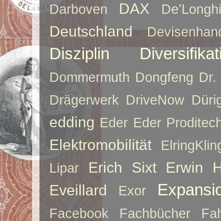
DAX
Darboven
De’Longh
Deutschland
Devisenhan
Disziplin
Diversifikat
Dommermuth
Dongfeng
Dr.
Drägerwerk
DriveNow
Düri
edding
Eder
Eder Proditec
Elektromobilität
ElringKlin
Erich Sixt
Erwin 
Lipar
Expansi
Eveillard
Exor
Facebook
Fachbücher
Fah