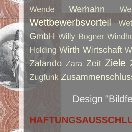
Werhahn
Wende
We
Wettbewerbsvorteil
Wet
GmbH
Willy Bogner
Windho
Wirth
Wirtschaft
Holding
W
Ziele
Zalando
Zeit
Zara
Zusammenschlus
Zugfunk
Design "Bildf
HAFTUNGSAUSSCHLUS