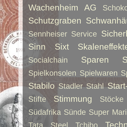
Wachenheim AG
Schoko
Schutzgraben
Schwanhä
Sicher
Sennheiser
Service
Sinn
Sixt
Skaleneffekt
Sparen
S
Socialchain
Spielkonsolen
Spielwaren
S
Stabilo
Star
Stadler
Stahl
Stimmung
Stifte
Stöcke
Südafrika
Sünde
Super Mar
Techn
Tata Steel
Tchibo