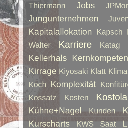
Jobs
Thiermann
JPMor
Jungunternehmen
Juve
Kapitalallokation
Kapsch
Karriere
Walter
Katag
Kellerhals
Kernkompeten
Kirrage
Kiyosaki
Klatt
Klima
Komplexität
Koch
Konfitür
Kostol
Kossatz
Kosten
Kühne+Nagel
K
Kunden
Kurscharts
L
KWS Saat