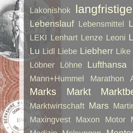
langfristig
Lakonishok
Lebenslauf
Lebensmittel
LEKI
Lenhart
Lenze
Leoni
Lu
Liebherr
Lidl
Liebe
Like
Lufthansa
Löbner
Löhne
Mann+Hummel
Marathon 
Marks
Markt
Marktb
Mars
Marktwirtschaft
Mart
Maxingvest
Maxon Motor
Mento