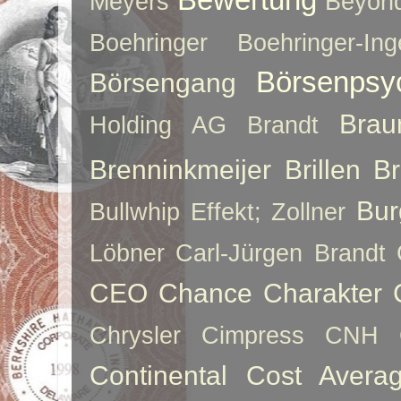
Meyers
Beyon
Boehringer
Boehringer-Ing
Börsenpsy
Börsengang
Brau
Holding AG
Brandt
Brenninkmeijer
Brillen
B
Bur
Bullwhip Effekt; Zollner
Löbner
Carl-Jürgen Brandt
CEO
Chance
Charakter
Chrysler
Cimpress
CNH
Continental
Cost Averag