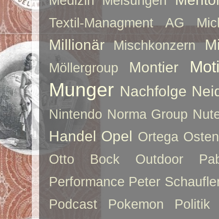
Medizin
Melsungen
Textil-Managment AG
Mi
Millionär
Mi
Mischkonzern
Moti
Montier
Möllergroup
Munger
Nachfolge
Nei
Nintendo
Norma Group
Nute
Handel
Opel
Ortega
Oste
Otto Bock
Outdoor
Pab
Performance
Peter Schaufle
Podcast
Pokemon
Politik