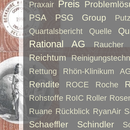
Preis
Problemlös
Praxair
PSA
PSG Group
Put
Qu
Quartalsbericht
Quelle
Rational AG
Raucher
Reichtum
Reinigungstechn
Rettung
Rhön-Klinikum A
Rendite
R
ROCE
Roche
Rohstoffe
RoIC
Roller
Rose
Ruane
Rückblick
RyanAir
S
Schaeffler
Schindler
S