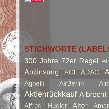
STICHWORTE (LABEL
300 Jahre
72er Regel
A
Abzinsung
A
ACI
ADAC
Agnelli
AirBerlin
Air
Aktienrückkauf
Albrecht
Alter
Alfred Hudler
Ama