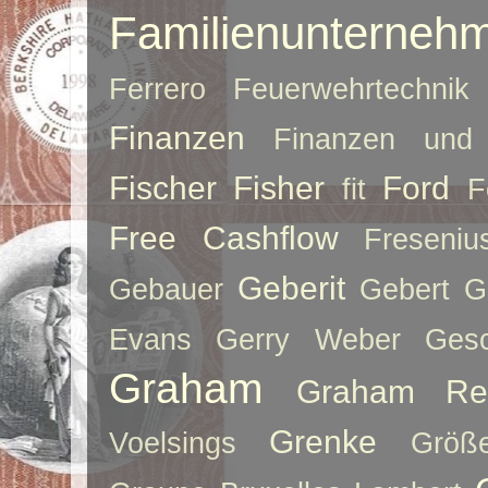
Familienunterneh
Ferrero
Feuerwehrtechnik
Finanzen
Finanzen und 
Fischer
Fisher
Ford
fit
F
Free Cashflow
Freseniu
Geberit
Gebauer
Gebert
G
Evans
Gerry Weber
Ges
Graham
Graham Re
Grenke
Voelsings
Größe