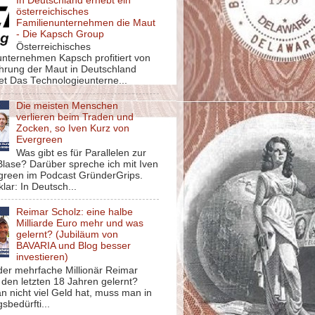
In Deutschland erhebt ein
österreichisches
Familienunternehmen die Maut
- Die Kapsch Group
Österreichisches
unternehmen Kapsch profitiert von
ührung der Maut in Deutschland
et Das Technologieunterne...
Die meisten Menschen
verlieren beim Traden und
Zocken, so Iven Kurz von
Evergreen
Was gibt es für Parallelen zur
lase? Darüber spreche ich mit Iven
green im Podcast GründerGrips.
klar: In Deutsch...
Reimar Scholz: eine halbe
Milliarde Euro mehr und was
gelernt? (Jubiläum von
BAVARIA und Blog besser
investieren)
der mehrfache Millionär Reimar
 den letzten 18 Jahren gelernt?
 nicht viel Geld hat, muss man in
sbedürfti...