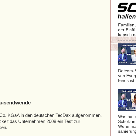
Familien
der Einf
kapsch.n
Dotcom-B
von Ever
Eines ist 
tausendwende
 Co. KGaA in den deutschen TecDax aufgenommen.
Was hat 
kelt das Unternehmen 2008 ein Test zur
Scholz in
Wenn man
ben.
sanierung