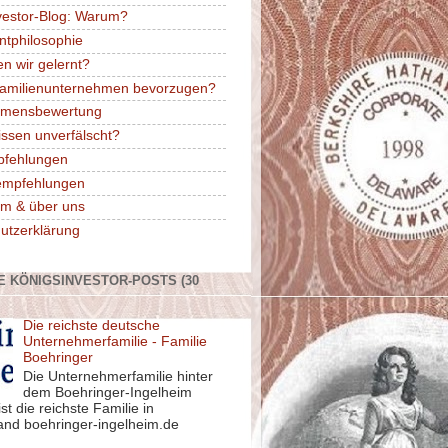
vestor-Blog: Warum?
ntphilosophie
n wir gelernt?
amilienunternehmen bevorzugen?
hmensbewertung
issen unverfälscht?
pfehlungen
rempfehlungen
m & über uns
utzerklärung
E KÖNIGSINVESTOR-POSTS (30
Die reichste deutsche
Unternehmerfamilie - Familie
Boehringer
Die Unternehmerfamilie hinter
dem Boehringer-Ingelheim
st die reichste Familie in
and boehringer-ingelheim.de