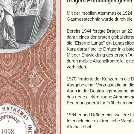
Drägers Erfindungen gehen 
Mit der mobilen Atemmaske 1924 l
Gasmesstechnik wurde durch die 
Bereits 1944 fertigte Dräger an 22 
damit eines der ersten globalisie
die "Eiserne Lunge" ein Langzeit
Kurz darauf stellte Dräger Inkuba
Mit der Entwicklung des ersten "Alc
durch mobile Alkoholkontrolle, eine
verhindert.
1970 firmierte der Konzern in di
Ausgabe einer Vorzugsaktie an di
Auch in der Beatmungsbranche hiel
das erste elektronische Atmungsger
Beatmungsgerät für Frühchen un
1994 erfand Dräger eine weitere I
Interlock eine elektronische Wegf
Atemalkohol.