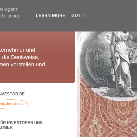
ser-agent
rate usage
LEARN MORE
GOT IT
nternehmer und
g die Denkweise,
men vorstellen und
NVESTOR.DE
FÜR INVESTOREN UND
EHMER