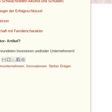
en Schwachstellen Alkohol und Schulden.
Munger der Erfolgsschlüssel
esser
haft mit Familiencharakter
tor- Artikel?
befreundeten Investoren und/oder Unternehmern!
ienunternehmen
,
Innovationen
,
Stefan Dräger
,