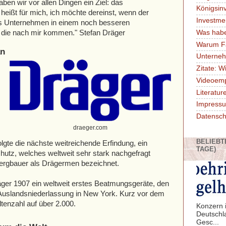
en wir vor allen Dingen ein Ziel: das
Königsin
 heißt für mich, ich möchte dereinst, wenn der
Investme
as Unternehmen in einem noch besseren
Was habe
, die nach mir kommen." Stefan Dräger
Warum F
an
Unterne
Zitate: W
Videoem
Literatu
Impressu
Datensch
draeger.com
BELIEBT
lgte die nächste weitreichende Erfindung, ein
TAGE)
utz, welches weltweit sehr stark nachgefragt
ergbauer als Drägermen bezeichnet.
räger 1907 ein weltweit erstes Beatmungsgeräte, den
 Auslandsniederlassung in New York. Kurz vor dem
ltenzahl auf über 2.000.
Konzern i
Deutschl
Gesc...