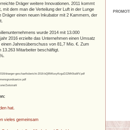
rreichte Dräger weitere Innovationen. 2011 kommt
 mit dem man die Verteilung der Luft in der Lunge
PROMOT
e Dräger einen neuen Inkubator mit 2 Kammern, der
t.
ilienunternehmens wurde 2014 mit 13.000
tsjahr 2016 erzielte das Unternehmen einen Umsatz
s einen Jahresüberschuss von 81,7 Mio. €. Zum
13.263 Mitarbeiter beschäftigt.
 %.
gb-2016/draeger-geschaeftsbericht-2016-bQ6NKoxyKvguD22Mh5taWV.pdf
hmensgrundsaetze.pdf
rie/Zeitstrahl
en:
den hat.
en
vieles gemeinsam