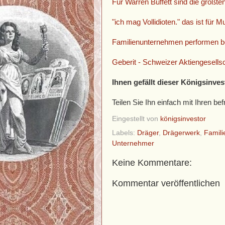
Für Warren Buffett sind die größt
"ich mag Vollidioten." das ist für 
Familienunternehmen performen b
Geberit - Schweizer Aktiengesellsc
Ihnen gefällt dieser Königsinves
Teilen Sie Ihn einfach mit Ihren 
Eingestellt von
königsinvestor
Labels:
Dräger
,
Drägerwerk
,
Famil
Unternehmer
Keine Kommentare:
Kommentar veröffentlichen