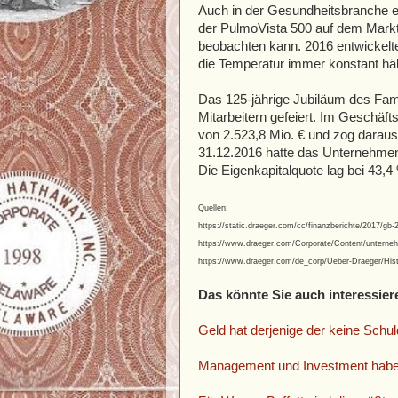
Auch in der Gesundheitsbranche e
der PulmoVista 500 auf dem Markt,
beobachten kann. 2016 entwickelt
die Temperatur immer konstant häl
Das 125-jährige Jubiläum des Fam
Mitarbeitern gefeiert. Im Geschäf
von 2.523,8 Mio. € und zog darau
31.12.2016 hatte das Unternehmen 
Die Eigenkapitalquote lag bei 43,4
Quellen:
https://static.draeger.com/cc/finanzberichte/2017/
https://www.draeger.com/Corporate/Content/unterne
https://www.draeger.com/de_corp/Ueber-Draeger/Histo
Das könnte Sie auch interessier
Geld hat derjenige der keine Schul
Management und Investment hab