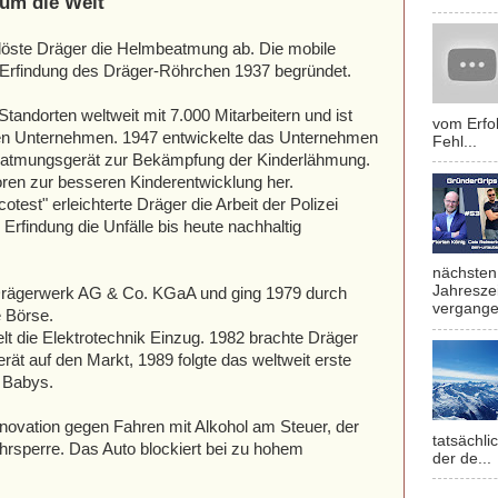
um die Welt
öste Dräger die Helmbeatmung ab. Die mobile
Erfindung des Dräger-Röhrchen 1937 begründet.
Standorten weltweit mit 7.000 Mitarbeitern und ist
vom Erfol
rten Unternehmen. 1947 entwickelte das Unternehmen
Fehl...
beatmungsgerät zur Bekämpfung der Kinderlähmung.
toren zur besseren Kinderentwicklung her.
otest" erleichterte Dräger die Arbeit der Polizei
 Erfindung die Unfälle bis heute nachhaltig
nächsten 
Jahresze
e Drägerwerk AG & Co. KGaA und ging 1979 durch
vergange
e Börse.
t die Elektrotechnik Einzug. 1982 brachte Dräger
ät auf den Markt, 1989 folgte das weltweit erste
d Babys.
nnovation gegen Fahren mit Alkohol am Steuer, der
tatsächli
ahrsperre. Das Auto blockiert bei zu hohem
der de...