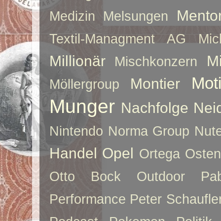
Mento
Medizin
Melsungen
Textil-Managment AG
Mi
Millionär
Mi
Mischkonzern
Moti
Montier
Möllergroup
Munger
Nachfolge
Nei
Nintendo
Norma Group
Nute
Handel
Opel
Ortega
Oste
Otto Bock
Outdoor
Pab
Performance
Peter Schaufle