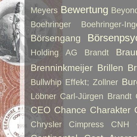
Bewertung
Meyers
Beyon
Boehringer
Boehringer-Ing
Börsenpsy
Börsengang
Brau
Holding AG
Brandt
Brenninkmeijer
Brillen
B
Bur
Bullwhip Effekt; Zollner
Löbner
Carl-Jürgen Brandt
CEO
Chance
Charakter
Chrysler
Cimpress
CNH