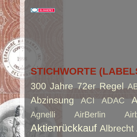
STICHWORTE (LABEL
300 Jahre
72er Regel
A
Abzinsung
A
ACI
ADAC
Agnelli
AirBerlin
Air
Aktienrückkauf
Albrecht