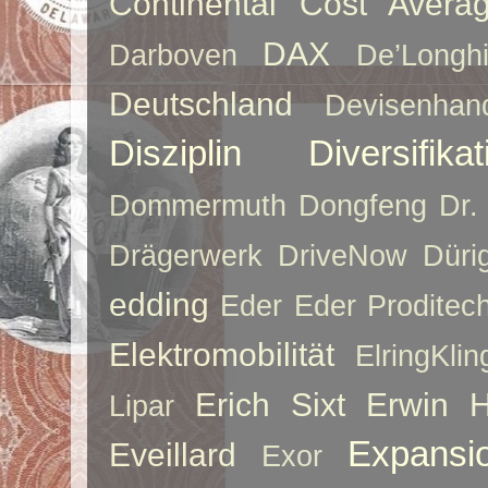
Continental
Cost Averag
DAX
Darboven
De’Longh
Deutschland
Devisenhan
Disziplin
Diversifikat
Dommermuth
Dongfeng
Dr.
Drägerwerk
DriveNow
Düri
edding
Eder
Eder Proditec
Elektromobilität
ElringKlin
Erich Sixt
Erwin 
Lipar
Expansi
Eveillard
Exor