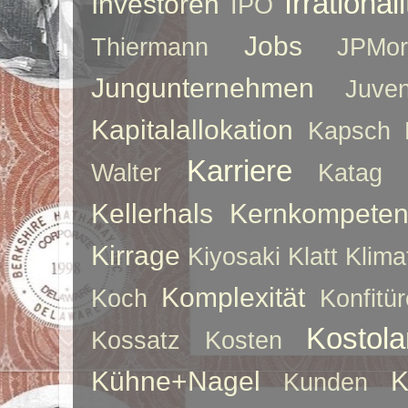
Irrationali
Investoren
IPO
Jobs
Thiermann
JPMor
Jungunternehmen
Juve
Kapitalallokation
Kapsch
Karriere
Walter
Katag
Kellerhals
Kernkompeten
Kirrage
Kiyosaki
Klatt
Klima
Komplexität
Koch
Konfitür
Kostol
Kossatz
Kosten
Kühne+Nagel
K
Kunden