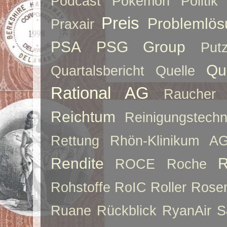
Podcast
Pokemon
Politik
Preis
Problemlös
Praxair
PSA
PSG Group
Put
Qu
Quartalsbericht
Quelle
Rational AG
Raucher
Reichtum
Reinigungstechn
Rettung
Rhön-Klinikum A
Rendite
R
ROCE
Roche
Rohstoffe
RoIC
Roller
Rose
Ruane
Rückblick
RyanAir
S