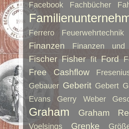
Facebook
Fachbücher
Fah
Familienunterneh
Ferrero
Feuerwehrtechnik
Finanzen
Finanzen und 
Fischer
Fisher
Ford
fit
F
Free Cashflow
Freseniu
Geberit
Gebauer
Gebert
G
Evans
Gerry Weber
Ges
Graham
Graham Re
Grenke
Voelsings
Größe