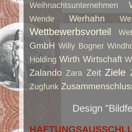
Weihnachtsunternehmen
Werhahn
Wende
We
Wettbewerbsvorteil
Wet
GmbH
Willy Bogner
Windho
Wirth
Wirtschaft
Holding
W
Ziele
Zalando
Zeit
Zara
Zusammenschlus
Zugfunk
Design "Bildf
HAFTUNGSAUSSCHLUS