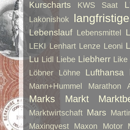
Kurscharts
L
KWS Saat
langfristig
Lakonishok
Lebenslauf
Lebensmittel
LEKI
Lenhart
Lenze
Leoni
Lu
Liebherr
Lidl
Liebe
Like
Lufthansa
Löbner
Löhne
Mann+Hummel
Marathon 
Marks
Markt
Marktb
Mars
Marktwirtschaft
Mart
Maxingvest
Maxon Motor