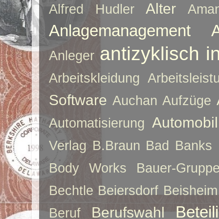
Alter
Alfred Hudler
Ama
Anlagemanagement
antizyklisch i
Anleger
Arbeitskleidung
Arbeitsleist
Software
Auchan
Aufzüge
Automobil
Automatisierung
Verlag
B.Braun
Bad Banks
Body Works
Bauer-Grupp
Bechtle
Beiersdorf
Beisheim
Betei
Berufswahl
Beruf