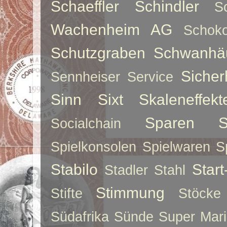
Schaeffler
Schindler
S
Wachenheim AG
Schoko
Schutzgraben
Schwanhä
Sicher
Sennheiser
Service
Sinn
Sixt
Skaleneffekt
Sparen
S
Socialchain
Spielkonsolen
Spielwaren
S
Stabilo
Star
Stadler
Stahl
Stimmung
Stifte
Stöcke
Südafrika
Sünde
Super Mar