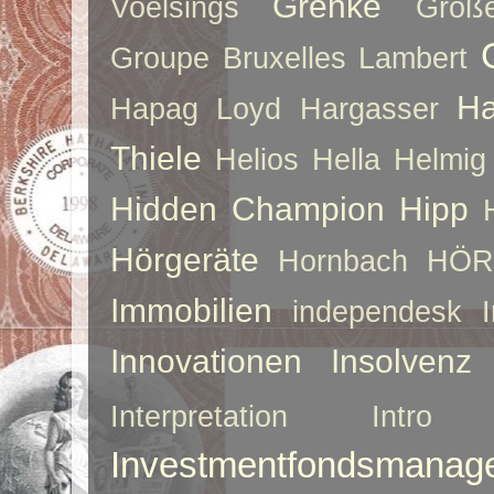
Grenke
Voelsings
Größe
Groupe Bruxelles Lambert
Ha
Hapag Loyd
Hargasser
Thiele
Helios
Hella
Helmig
Hidden Champion
Hipp
Hörgeräte
Hornbach
HÖR
Immobilien
independesk
Innovationen
Insolvenz
Interpretation
Intro
Investmentfondsmanag