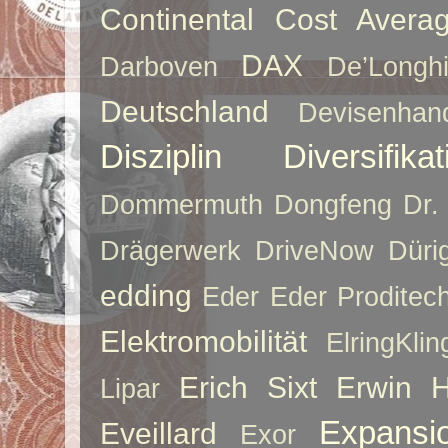
Continental
Cost Averag
DAX
Darboven
De’Longh
Deutschland
Devisenhan
Disziplin
Diversifikat
Dommermuth
Dongfeng
Dr.
Drägerwerk
DriveNow
Düri
edding
Eder
Eder Proditec
Elektromobilität
ElringKlin
Erich Sixt
Erwin 
Lipar
Expansi
Eveillard
Exor