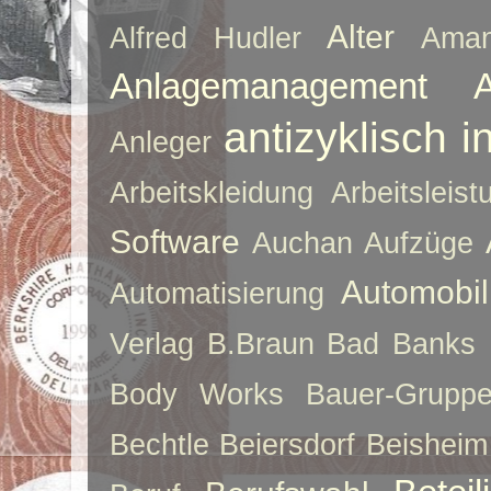
Alter
Alfred Hudler
Ama
Anlagemanagement
antizyklisch i
Anleger
Arbeitskleidung
Arbeitsleist
Software
Auchan
Aufzüge
Automobil
Automatisierung
Verlag
B.Braun
Bad Banks
Body Works
Bauer-Grupp
Bechtle
Beiersdorf
Beisheim