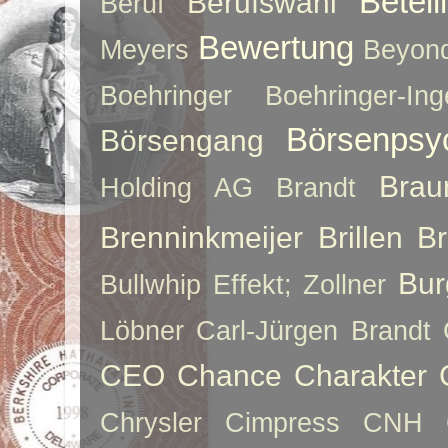
Betei
Berufswahl
Beruf
Bewertung
Meyers
Beyon
Boehringer
Boehringer-Ing
Börsenpsy
Börsengang
Brau
Holding AG
Brandt
Brenninkmeijer
Brillen
B
Bur
Bullwhip Effekt; Zollner
Löbner
Carl-Jürgen Brandt
CEO
Chance
Charakter
Chrysler
Cimpress
CNH