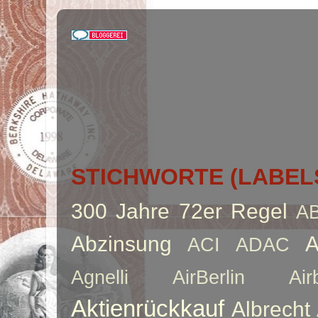
STICHWORTE (LABEL
300 Jahre
72er Regel
A
Abzinsung
A
ACI
ADAC
Agnelli
AirBerlin
Air
Aktienrückkauf
Albrecht