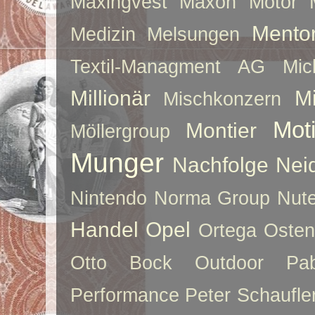
Maxingvest
Maxon Motor
Mento
Medizin
Melsungen
Textil-Managment AG
Mi
Millionär
Mi
Mischkonzern
Moti
Montier
Möllergroup
Munger
Nachfolge
Nei
Nintendo
Norma Group
Nute
Handel
Opel
Ortega
Oste
Otto Bock
Outdoor
Pab
Performance
Peter Schaufle