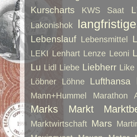
Kurscharts
L
KWS Saat
langfristig
Lakonishok
Lebenslauf
Lebensmittel
LEKI
Lenhart
Lenze
Leoni
Lu
Liebherr
Lidl
Liebe
Like
Lufthansa
Löbner
Löhne
Mann+Hummel
Marathon 
Marks
Markt
Marktb
Mars
Marktwirtschaft
Mart