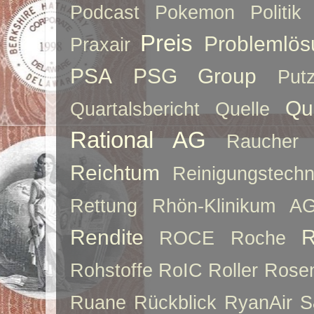
Podcast
Pokemon
Politik
Preis
Problemlös
Praxair
PSA
PSG Group
Put
Qu
Quartalsbericht
Quelle
Rational AG
Raucher
Reichtum
Reinigungstechn
Rettung
Rhön-Klinikum A
Rendite
R
ROCE
Roche
Rohstoffe
RoIC
Roller
Rose
Ruane
Rückblick
RyanAir
S