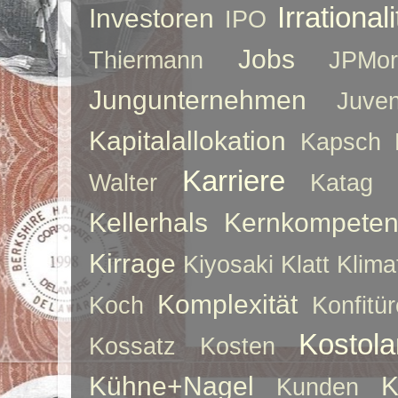
Irrationali
Investoren
IPO
Jobs
Thiermann
JPMor
Jungunternehmen
Juve
Kapitalallokation
Kapsch
Karriere
Walter
Katag
Kellerhals
Kernkompeten
Kirrage
Kiyosaki
Klatt
Klima
Komplexität
Koch
Konfitür
Kostol
Kossatz
Kosten
Kühne+Nagel
K
Kunden