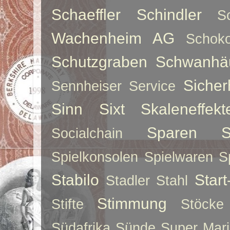
Schaeffler
Schindler
S
Wachenheim AG
Schoko
Schutzgraben
Schwanhä
Sicher
Sennheiser
Service
Sinn
Sixt
Skaleneffekt
Sparen
S
Socialchain
Spielkonsolen
Spielwaren
S
Stabilo
Star
Stadler
Stahl
Stimmung
Stifte
Stöcke
Südafrika
Sünde
Super Mar