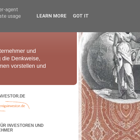
ser-agent
rate usage
LEARN MORE
GOT IT
nternehmer und
g die Denkweise,
men vorstellen und
NVESTOR.DE
FÜR INVESTOREN UND
EHMER