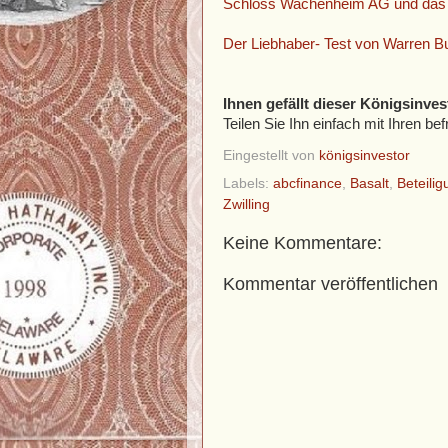
Schloss Wachenheim AG und das 
Der Liebhaber- Test von Warren Bu
Ihnen gefällt dieser Königsinves
Teilen Sie Ihn einfach mit Ihren 
Eingestellt von
königsinvestor
Labels:
abcfinance
,
Basalt
,
Beteili
Zwilling
Keine Kommentare:
Kommentar veröffentlichen