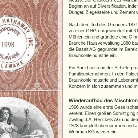
Beginn an auf Diversifikation, inde
Dünger, Ziegelsteine und Zement 
Nach dem Tod des Gründers 1871
zu einer OHG umgewandelt mit 3 E
Mühlen ein und gründete eine Ölmü
Branche Hausverwaltung 1880 bau
die Basalt AG gegründet im Bereich
Braunkohleindustrie ein.
Ein Bankhaus und der Schieferpr
Familieunternehmen. In den Folgej
Braunkohleindustrie und Lebensmitt
Konzern in sich zusammen und mu
Wiederaufbau des Mischkon
1966 wurde eine erste Gesellschaf
vereint. Einen großen Schritt gi
Zwilling J.A. Henckels AG und de
1978 komplett übernommen und au
Wehrhan KG wieder ein.