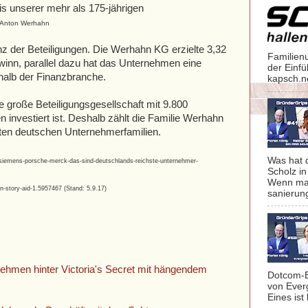
s unserer mehr als 175-jährigen
Anton Werhahn
nz der Beteiligungen. Die Werhahn KG erzielte 3,32
Familien
inn, parallel dazu hat das Unternehmen eine
der Einf
halb der Finanzbranche.
kapsch.n
 große Beteiligungsgesellschaft mit 9.800
en investiert ist. Deshalb zählt die Familie Werhahn
hsten deutschen Unternehmerfamilien.
Was hat 
/siemens-porsche-merck-das-sind-deutschlands-reichste-unternehmer-
Scholz in
Wenn man
n-story-aid-1.5957467 (Stand: 5.9.17)
sanierung
nehmen hinter Victoria's Secret mit hängendem
Dotcom-B
von Ever
Eines ist 