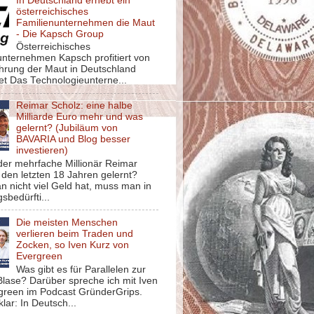
In Deutschland erhebt ein
österreichisches
Familienunternehmen die Maut
- Die Kapsch Group
Österreichisches
unternehmen Kapsch profitiert von
ührung der Maut in Deutschland
et Das Technologieunterne...
Reimar Scholz: eine halbe
Milliarde Euro mehr und was
gelernt? (Jubiläum von
BAVARIA und Blog besser
investieren)
der mehrfache Millionär Reimar
 den letzten 18 Jahren gelernt?
 nicht viel Geld hat, muss man in
sbedürfti...
Die meisten Menschen
verlieren beim Traden und
Zocken, so Iven Kurz von
Evergreen
Was gibt es für Parallelen zur
lase? Darüber spreche ich mit Iven
green im Podcast GründerGrips.
klar: In Deutsch...