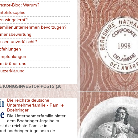
vestor-Blog: Warum?
ntphilosophie
n wir gelernt?
amilienunternehmen bevorzugen?
hmensbewertung
issen unverfälscht?
pfehlungen
rempfehlungen
m & über uns
utzerklärung
E KÖNIGSINVESTOR-POSTS (30
Die reichste deutsche
Unternehmerfamilie - Familie
Boehringer
Die Unternehmerfamilie hinter
dem Boehringer-Ingelheim
st die reichste Familie in
and boehringer-ingelheim.de