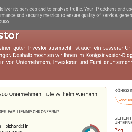
liver its services and to analyze traffic. Your IP address and u
rmance and security metrics to ensure quality of service, gene
buse.
stor
einen guten Investor ausmacht, ist auch ein besserer U
nger. Deshalb möchten wir Ihnen im Königsinvestor-Blo
ien von Unternehmern, Investoren und Familienunterneh
KÖNIGSI
d 200 Unternehmen - Die Wilhelm Werhahn
SER FAMILIENMISCHKONZERN?
SEITEN 
UNTERN
m Holzhandel in
Blog
 setzte von