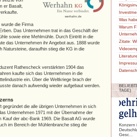
Königsin
m er Basalt,
verkaufte.
Investme
werhahn.de
Was habe
 wurde die Firma
Warum F
rben. Das Unternehmen trat in das Geschäft der
Unterne
hle sowie eine Mehlmühle. Durch Eintritt in die
Zitate: W
te das Unternehmen ihr Angebot aus. 1888 wurde
 Natursteine, daraufhin stieg die KG in die
Videoem
Literatu
Impressu
oduzent Rathescheck verstärkten 1904 das
Datensch
ahren kaufte sich das Unternehmen in die
elindustrie ein. Über die Weltkriege brach der
sste danach aufwendig wieder aufgebaut werden.
BELIEBT
TAGE)
zerns
t gegründet die alle übrigen Unternehmen in sich
ng das Unternehmen 1971 mit der Übernahme der
m Kauf der abc-Bank 1969. Die Basalt AG wurde
ch im Bereich der Mühlenbranche stieg die
Konzern i
Deutschl
Gesc...