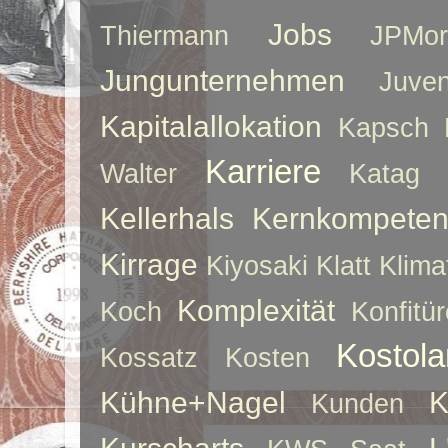
Jobs
Thiermann
JPMor
Jungunternehmen
Juve
Kapitalallokation
Kapsch
Karriere
Walter
Katag
Kellerhals
Kernkompeten
Kirrage
Kiyosaki
Klatt
Klima
Komplexität
Koch
Konfitür
Kostol
Kossatz
Kosten
Kühne+Nagel
K
Kunden