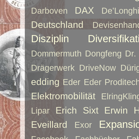
DAX
Darboven
De’Longh
Deutschland
Devisenhan
Disziplin
Diversifikat
Dommermuth
Dongfeng
Dr.
Drägerwerk
DriveNow
Düri
edding
Eder
Eder Proditec
Elektromobilität
ElringKlin
Erich Sixt
Erwin 
Lipar
Expansi
Eveillard
Exor