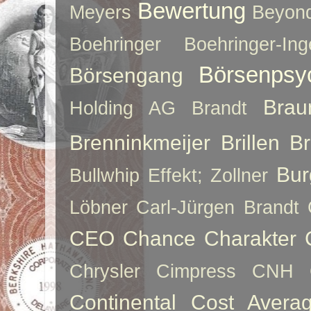
Bewertung
Meyers
Beyon
Boehringer
Boehringer-Ing
Börsenpsy
Börsengang
Brau
Holding AG
Brandt
Brenninkmeijer
Brillen
B
Bur
Bullwhip Effekt; Zollner
Löbner
Carl-Jürgen Brandt
CEO
Chance
Charakter
Chrysler
Cimpress
CNH
Continental
Cost Averag