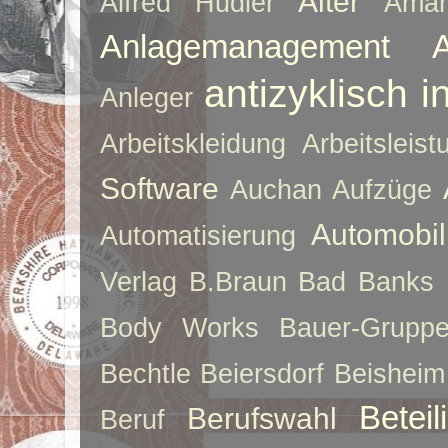
Alter
Alfred Hudler
Ama
Anlagemanagement
antizyklisch i
Anleger
Arbeitskleidung
Arbeitsleist
Software
Auchan
Aufzüge
Automobil
Automatisierung
Verlag
B.Braun
Bad Banks
Body Works
Bauer-Grupp
Bechtle
Beiersdorf
Beisheim
Betei
Berufswahl
Beruf