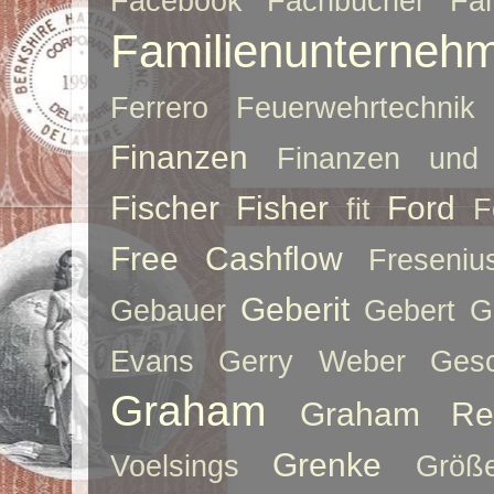
Facebook
Fachbücher
Fah
Familienunterneh
Ferrero
Feuerwehrtechnik
Finanzen
Finanzen und 
Fischer
Fisher
Ford
fit
F
Free Cashflow
Freseniu
Geberit
Gebauer
Gebert
G
Evans
Gerry Weber
Ges
Graham
Graham Re
Grenke
Voelsings
Größe