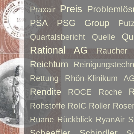
Preis
Problemlös
Praxair
PSA
PSG Group
Put
Qu
Quartalsbericht
Quelle
Rational AG
Raucher
Reichtum
Reinigungstechn
Rettung
Rhön-Klinikum A
Rendite
R
ROCE
Roche
Rohstoffe
RoIC
Roller
Rose
Ruane
Rückblick
RyanAir
S
Schaeffler
Schindler
S