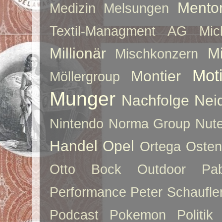
Mento
Medizin
Melsungen
Textil-Managment AG
Mi
Millionär
Mi
Mischkonzern
Moti
Montier
Möllergroup
Munger
Nachfolge
Nei
Nintendo
Norma Group
Nute
Handel
Opel
Ortega
Oste
Otto Bock
Outdoor
Pab
Performance
Peter Schaufle
Podcast
Pokemon
Politik