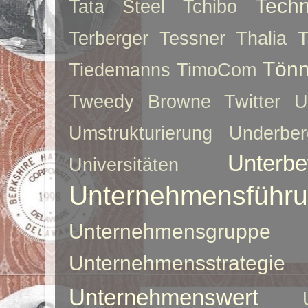
Techn
Tata Steel
Tchibo
Terberger
Tessner
Thalia
T
Tönn
Tiedemanns
TimoCom
Tweedy Browne
Twitter
U
Umstrukturierung
Underber
Unterbe
Universitäten
Unternehmensführ
Unternehmensgruppe
Unternehmensstrategie
Unternehmenswert