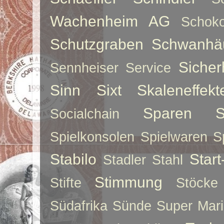
Wachenheim AG
Schoko
Schutzgraben
Schwanhä
Sicher
Sennheiser
Service
Sinn
Sixt
Skaleneffekt
Sparen
S
Socialchain
Spielkonsolen
Spielwaren
S
Stabilo
Star
Stadler
Stahl
Stimmung
Stifte
Stöcke
Südafrika
Sünde
Super Mar