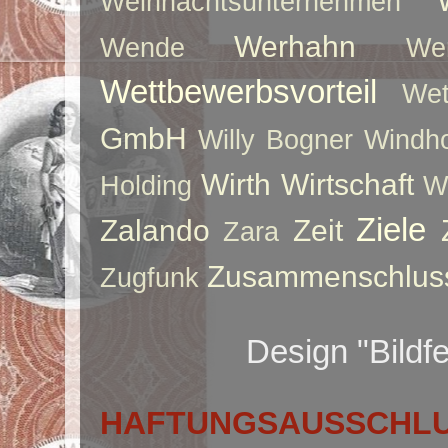
Weihnachtsunternehmen
Werhahn
Wende
We
Wettbewerbsvorteil
Wet
GmbH
Willy Bogner
Windho
Wirth
Wirtschaft
Holding
W
Ziele
Zalando
Zeit
Zara
Zusammenschlus
Zugfunk
Design "Bildf
HAFTUNGSAUSSCHLUS