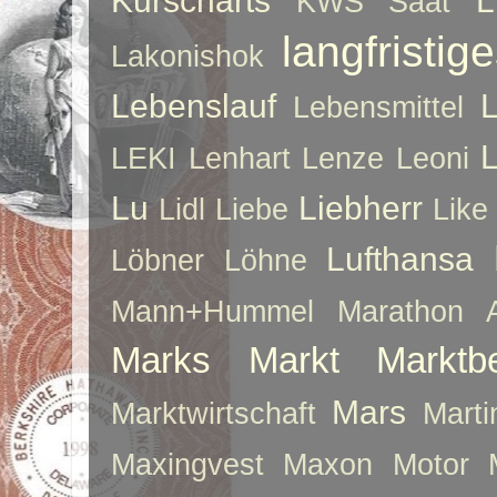
Kurscharts
L
KWS Saat
langfristig
Lakonishok
Lebenslauf
Lebensmittel
LEKI
Lenhart
Lenze
Leoni
Lu
Liebherr
Lidl
Liebe
Like
Lufthansa
Löbner
Löhne
Mann+Hummel
Marathon 
Marks
Markt
Marktb
Mars
Marktwirtschaft
Mart
Maxingvest
Maxon Motor