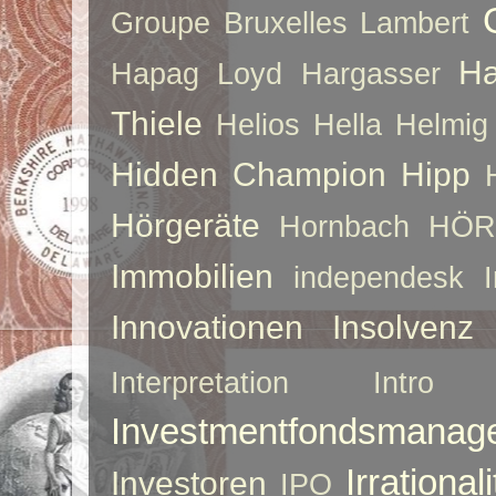
Groupe Bruxelles Lambert
Ha
Hapag Loyd
Hargasser
Thiele
Helios
Hella
Helmig
Hidden Champion
Hipp
Hörgeräte
Hornbach
HÖR
Immobilien
independesk
Innovationen
Insolvenz
Interpretation
Intro
Investmentfondsmanag
Irrationali
Investoren
IPO