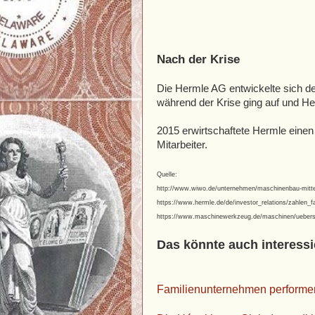
Nach der Krise
Die Hermle AG entwickelte sich deu
während der Krise ging auf und H
2015 erwirtschaftete Hermle einen
Mitarbeiter.
Quelle:
http://www.wiwo.de/unternehmen/maschinenbau-mittel
https://www.hermle.de/de/investor_relations/zahlen
https://www.maschinewerkzeug.de/maschinen/uebersic
Das könnte auch interessi
Familienunternehmen performe