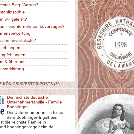
vestor-Blog: Warum?
ntphilosophie
n wir gelernt?
amilienunternehmen bevorzugen?
hmensbewertung
issen unverfälscht?
pfehlungen
rempfehlungen
m & über uns
utzerklärung
E KÖNIGSINVESTOR-POSTS (30
Die reichste deutsche
Unternehmerfamilie - Familie
Boehringer
Die Unternehmerfamilie hinter
dem Boehringer-Ingelheim
st die reichste Familie in
and boehringer-ingelheim.de