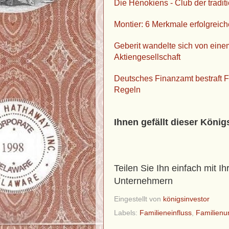
Die Hénokiens - Club der tradi
Montier: 6 Merkmale erfolgreich
Geberit wandelte sich von ein
Aktiengesellschaft
Deutsches Finanzamt bestraft 
Regeln
Ihnen gefällt dieser König
Teilen Sie Ihn einfach mit I
Unternehmern
Eingestellt von
königsinvestor
Labels:
Familieneinfluss
,
Familien