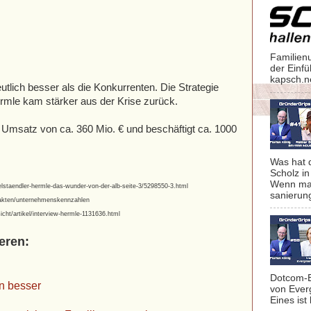
Familien
der Einf
kapsch.n
tlich besser als die Konkurrenten. Die Strategie
ermle kam stärker aus der Krise zurück.
 Umsatz von ca. 360 Mio. € und beschäftigt ca. 1000
Was hat 
Scholz in
Wenn man
staendler-hermle-das-wunder-von-der-alb-seite-3/5298550-3.html
sanierung
_fakten/unternehmenskennzahlen
ht/artikel/interview-hermle-1131636.html
eren:
Dotcom-B
n besser
von Ever
Eines ist 