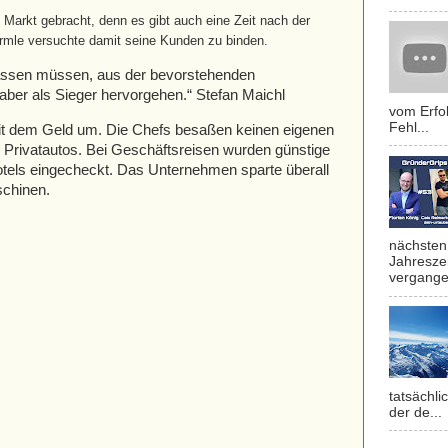
arkt gebracht, denn es gibt auch eine Zeit nach der
rmle versuchte damit seine Kunden zu binden.
assen müssen, aus der bevorstehenden
aber als Sieger hervorgehen.“ Stefan Maichl
vom Erfol
Fehl...
it dem Geld um. Die Chefs besaßen keinen eigenen
n Privatautos. Bei Geschäftsreisen wurden günstige
otels eingecheckt. Das Unternehmen sparte überall
schinen.
nächsten 
Jahresze
vergange
tatsächli
der de...