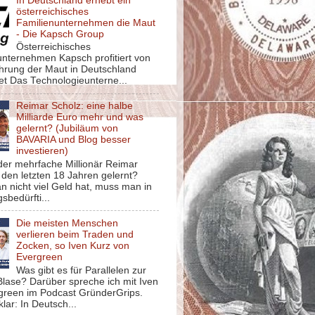
In Deutschland erhebt ein
österreichisches
Familienunternehmen die Maut
- Die Kapsch Group
Österreichisches
unternehmen Kapsch profitiert von
ührung der Maut in Deutschland
et Das Technologieunterne...
Reimar Scholz: eine halbe
Milliarde Euro mehr und was
gelernt? (Jubiläum von
BAVARIA und Blog besser
investieren)
der mehrfache Millionär Reimar
 den letzten 18 Jahren gelernt?
 nicht viel Geld hat, muss man in
sbedürfti...
Die meisten Menschen
verlieren beim Traden und
Zocken, so Iven Kurz von
Evergreen
Was gibt es für Parallelen zur
lase? Darüber spreche ich mit Iven
green im Podcast GründerGrips.
klar: In Deutsch...