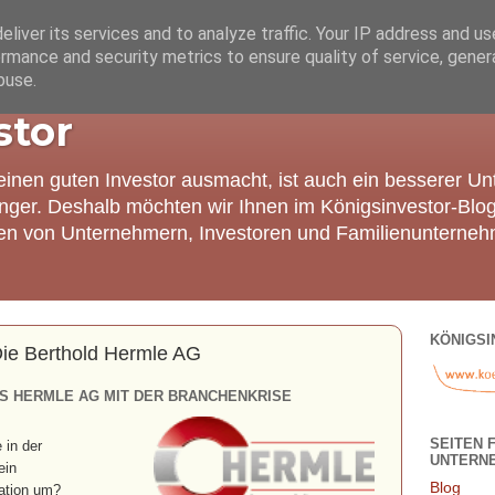
liver its services and to analyze traffic. Your IP address and u
rmance and security metrics to ensure quality of service, gene
buse.
stor
einen guten Investor ausmacht, ist auch ein besserer U
nger. Deshalb möchten wir Ihnen im Königsinvestor-Blo
ien von Unternehmern, Investoren und Familienunterneh
KÖNIGSI
Die Berthold Hermle AG
 HERMLE AG MIT DER BRANCHENKRISE
SEITEN 
 in der
UNTERN
ein
Blog
uation um?