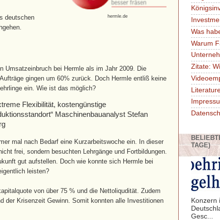
Königsin
es deutschen
hermle.de
Investme
chgehen.
Was habe
Warum F
Unterne
Zitate: W
en Umsatzeinbruch bei Hermle als im Jahr 2009. Die
Aufträge gingen um 60% zurück. Doch Hermle entliß keine
Videoem
Lehrlinge ein. Wie ist das möglich?
Literatu
Impressu
treme Flexibilität, kostengünstige
Datensch
duktionsstandort“ Maschinenbauanalyst Stefan
erg
BELIEBT
mmer mal nach Bedarf eine Kurzarbeitswoche ein. In dieser
TAGE)
nicht frei, sondern besuchten Lehrgänge und Fortbildungen.
kunft gut aufstellen. Doch wie konnte sich Hermle bei
igentlich leisten?
kapitalquote von über 75 % und die Nettoliqudität. Zudem
Konzern i
der Krisenzeit Gewinn. Somit konnten alle Investitionen
Deutschl
.
Gesc...