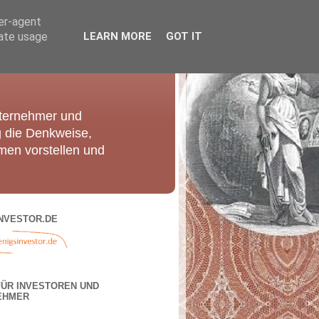
ser-agent
rate usage
LEARN MORE
GOT IT
nternehmer und
g die Denkweise,
men vorstellen und
NVESTOR.DE
FÜR INVESTOREN UND
EHMER