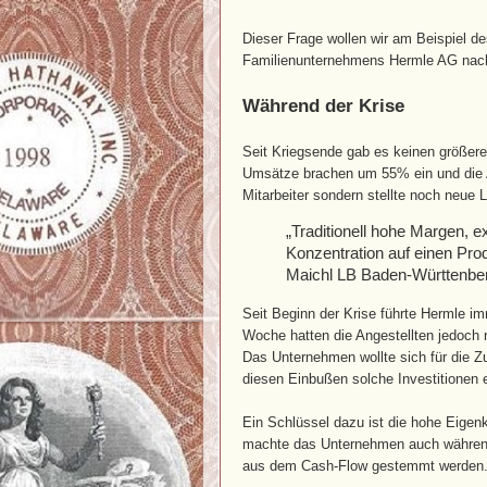
Dieser Frage wollen wir am Beispiel d
Familienunternehmens Hermle AG na
Während der Krise
Seit Kriegsende gab es keinen größer
Umsätze brachen um 55% ein und die 
Mitarbeiter sondern stellte noch neue 
„Traditionell hohe Margen, ex
Konzentration auf einen Pro
Maichl LB Baden-Württenb
Seit Beginn der Krise führte Hermle i
Woche hatten die Angestellten jedoch 
Das Unternehmen wollte sich für die Zu
diesen Einbußen solche Investitionen e
Ein Schlüssel dazu ist die hohe Eigen
machte das Unternehmen auch während 
aus dem Cash-Flow gestemmt werden