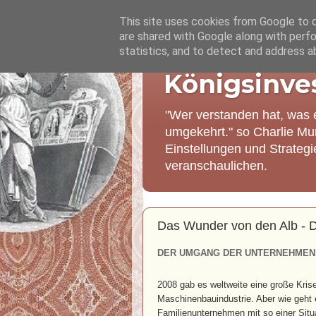
This site uses cookies from Google to de
are shared with Google along with perfo
statistics, and to detect and address a
Königsinve
"Wer verstanden hat, was 
umgekehrt." so Charlie Mu
Einstellungen und Strateg
veranschaulichen.
Das Wunder von den Alb - 
DER UMGANG DER UNTERNEHMENS
2008 gab es weltweite eine große Krise
Maschinenbauindustrie. Aber wie geht 
Familienunternehmen mit so einer Sit