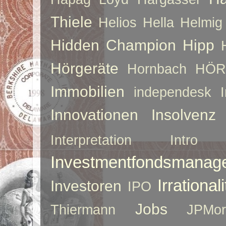
Thiele
Helios
Hella
Helmig
Hidden Champion
Hipp
Hörgeräte
Hornbach
HÖR
Immobilien
independesk
Innovationen
Insolvenz
Interpretation
Intro
Investmentfondsmanag
Irrationali
Investoren
IPO
Jobs
Thiermann
JPMor