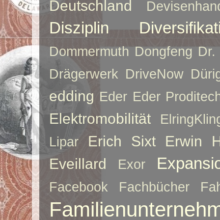
Deutschland
Devisenhan
Disziplin
Diversifikat
Dommermuth
Dongfeng
Dr.
Drägerwerk
DriveNow
Düri
edding
Eder
Eder Proditec
Elektromobilität
ElringKlin
Erich Sixt
Erwin 
Lipar
Expansi
Eveillard
Exor
Facebook
Fachbücher
Fah
Familienunterneh