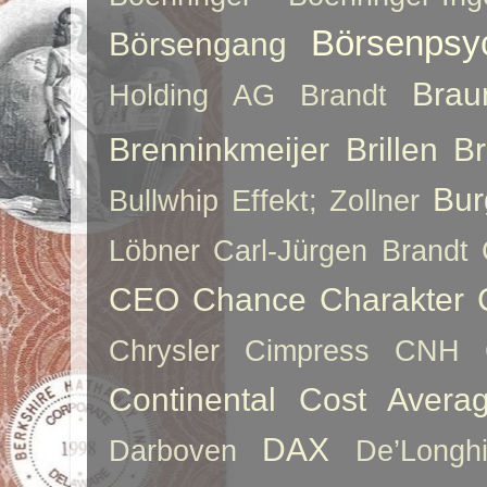
Börsenpsy
Börsengang
Brau
Holding AG
Brandt
Brenninkmeijer
Brillen
B
Bur
Bullwhip Effekt; Zollner
Löbner
Carl-Jürgen Brandt
CEO
Chance
Charakter
Chrysler
Cimpress
CNH
Continental
Cost Averag
DAX
Darboven
De’Longh