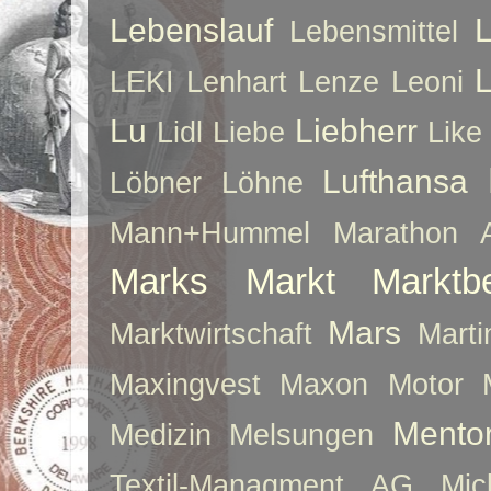
Lebenslauf
Lebensmittel
LEKI
Lenhart
Lenze
Leoni
Lu
Liebherr
Lidl
Liebe
Like
Lufthansa
Löbner
Löhne
Mann+Hummel
Marathon 
Marks
Markt
Marktb
Mars
Marktwirtschaft
Mart
Maxingvest
Maxon Motor
Mento
Medizin
Melsungen
Textil-Managment AG
Mi