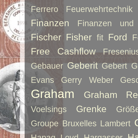
Ferrero
Feuerwehrtechnik
Finanzen
Finanzen und 
Fischer
Fisher
Ford
fit
F
Free Cashflow
Freseniu
Geberit
Gebauer
Gebert
G
Evans
Gerry Weber
Ges
Graham
Graham Re
Grenke
Voelsings
Größe
Groupe Bruxelles Lambert
Ha
Hapag Loyd
Hargasser