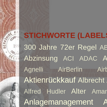
STICHWORTE (LABEL
300 Jahre
72er Regel
A
Abzinsung
A
ACI
ADAC
Agnelli
AirBerlin
Air
Aktienrückkauf
Albrecht
Alter
Alfred Hudler
Ama
Anlagemanagement