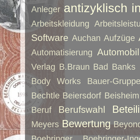
antizyklisch i
Anleger
Arbeitskleidung
Arbeitsleist
Software
Auchan
Aufzüge
Automobil
Automatisierung
Verlag
B.Braun
Bad Banks
Body Works
Bauer-Grupp
Bechtle
Beiersdorf
Beisheim
Betei
Berufswahl
Beruf
Bewertung
Meyers
Beyon
Boehringer
Boehringer-Ing