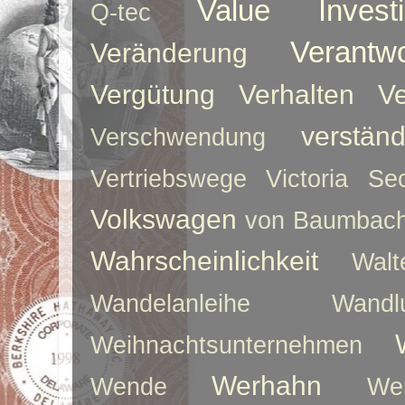
Value Investi
Q-tec
Verantw
Veränderung
Vergütung
Verhalten
Ve
verstän
Verschwendung
Vertriebswege
Victoria Sec
Volkswagen
von Baumbac
Wahrscheinlichkeit
Walt
Wandelanleihe
Wandlu
Weihnachtsunternehmen
Werhahn
Wende
We