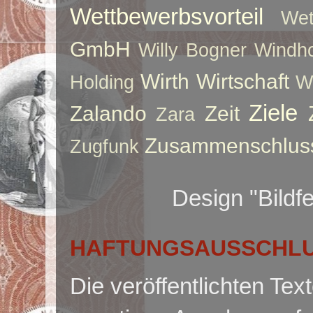
Wettbewerbsvorteil
Wet
GmbH
Willy Bogner
Windho
Wirth
Wirtschaft
Holding
W
Ziele
Zalando
Zeit
Zara
Zusammenschlus
Zugfunk
Design "Bildf
HAFTUNGSAUSSCHLUS
Die veröffentlichten Te