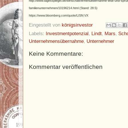
http://www.tagesspiegel.de/wirtschaft/firmenuebernahme-lindt-und-sprue
familienunternehmen/10196214.html (Stand: 28.5)
https://www.bloomberg.com/quote/LISN:VX
Eingestellt von
königsinvestor
Labels:
Investmentpotenzial
,
Lindt
,
Mars
,
Sch
Unternehmensübernahme
,
Unternehmer
Keine Kommentare:
Kommentar veröffentlichen