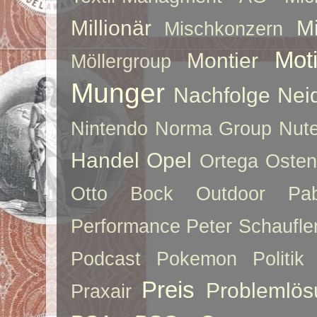
Millionär
Mi
Mischkonzern
Moti
Montier
Möllergroup
Munger
Nachfolge
Nei
Nintendo
Norma Group
Nute
Handel
Opel
Ortega
Oste
Otto Bock
Outdoor
Pab
Performance
Peter Schaufle
Podcast
Pokemon
Politik
Preis
Problemlös
Praxair