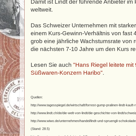
Damit ist Lindt der führende Anbieter 
weltweit.
Das Schweizer Unternehmen mit starker M
einem Kurs-Gewinn-Verhältnis von fast 
grob eine jährliche Wachstumsrate von
die nächsten 7-10 Jahre um den Kurs rec
Lesen Sie auch
"Hans Riegel leitete mi
Süßwaren-Konzern Haribo"
.
Quellen:
http://www.tagesspiegel.de/wirtschaft/forrest-gump-pralinen-lindt-kauft-
http://www.lindt.ch/de/die-welt-von-lindt/die-geschichte-von-lindt/schwe
http://www.wiwo.de/unternehmen/handel/lindt-und-spruengli-schokolade
(Stand: 28.5)