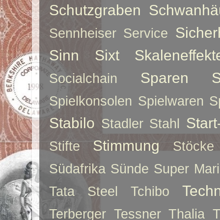
Schutzgraben
Schwanhä
Sicher
Sennheiser
Service
Sinn
Sixt
Skaleneffekt
Sparen
S
Socialchain
Spielkonsolen
Spielwaren
S
Stabilo
Star
Stadler
Stahl
Stimmung
Stifte
Stöcke
Südafrika
Sünde
Super Mar
Techn
Tata Steel
Tchibo
Terberger
Tessner
Thalia
T