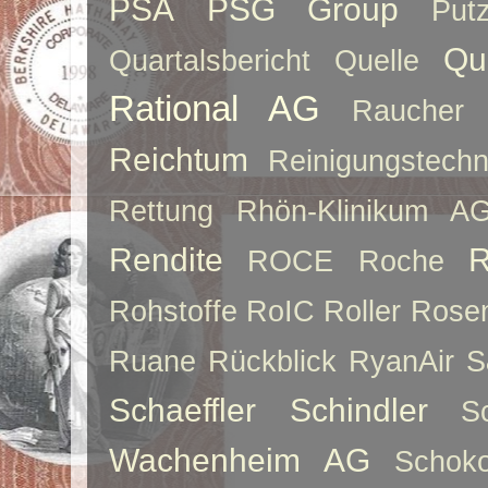
PSA
PSG Group
Put
Qu
Quartalsbericht
Quelle
Rational AG
Raucher
Reichtum
Reinigungstechn
Rettung
Rhön-Klinikum A
Rendite
R
ROCE
Roche
Rohstoffe
RoIC
Roller
Rose
Ruane
Rückblick
RyanAir
S
Schaeffler
Schindler
S
Wachenheim AG
Schoko