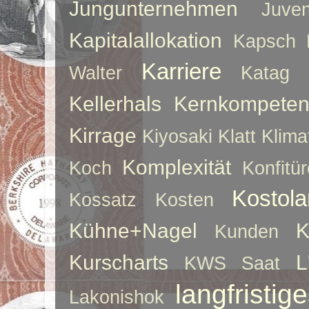
Jungunternehmen
Juve
Kapitalallokation
Kapsch
Karriere
Walter
Katag
Kellerhals
Kernkompeten
Kirrage
Kiyosaki
Klatt
Klima
Komplexität
Koch
Konfitür
Kostol
Kossatz
Kosten
Kühne+Nagel
K
Kunden
Kurscharts
L
KWS Saat
langfristig
Lakonishok