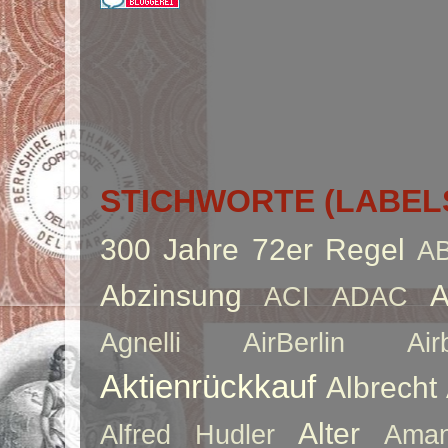
STICHWORTE (LABEL
300 Jahre
72er Regel
A
Abzinsung
A
ACI
ADAC
Agnelli
AirBerlin
Air
Aktienrückkauf
Albrecht
Alter
Alfred Hudler
Ama