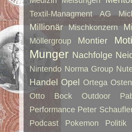
Medizin
Melsungen
Textil-Managment AG
Mi
Millionär
Mi
Mischkonzern
Moti
Montier
Möllergroup
Munger
Nachfolge
Nei
Nintendo
Norma Group
Nute
Handel
Opel
Ortega
Oste
Otto Bock
Outdoor
Pab
Performance
Peter Schaufle
Podcast
Pokemon
Politik