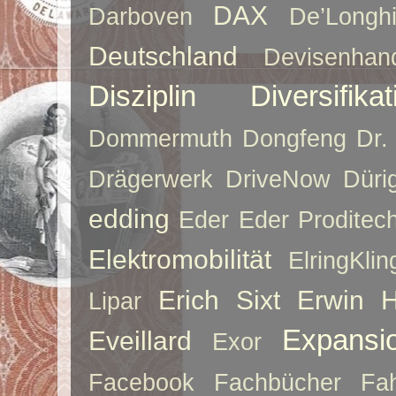
DAX
Darboven
De’Longh
Deutschland
Devisenhan
Disziplin
Diversifikat
Dommermuth
Dongfeng
Dr.
Drägerwerk
DriveNow
Düri
edding
Eder
Eder Proditec
Elektromobilität
ElringKlin
Erich Sixt
Erwin 
Lipar
Expansi
Eveillard
Exor
Facebook
Fachbücher
Fah