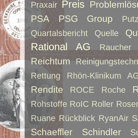
Preis
Problemlös
Praxair
PSA
PSG Group
Put
Qu
Quartalsbericht
Quelle
Rational AG
Raucher
Reichtum
Reinigungstechn
Rettung
Rhön-Klinikum A
Rendite
R
ROCE
Roche
Rohstoffe
RoIC
Roller
Rose
Ruane
Rückblick
RyanAir
S
Schaeffler
Schindler
S