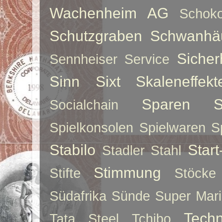
Wachenheim AG
Schoko
Schutzgraben
Schwanhä
Sicher
Sennheiser
Service
Sinn
Sixt
Skaleneffekt
Sparen
S
Socialchain
Spielkonsolen
Spielwaren
S
Stabilo
Star
Stadler
Stahl
Stimmung
Stifte
Stöcke
Südafrika
Sünde
Super Mar
Techn
Tata Steel
Tchibo