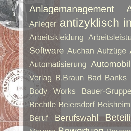
Anlagemanagement
antizyklisch i
Anleger
Arbeitskleidung
Arbeitsleist
Software
Auchan
Aufzüge
Automobil
Automatisierung
Verlag
B.Braun
Bad Banks
Body Works
Bauer-Grupp
Bechtle
Beiersdorf
Beisheim
Betei
Berufswahl
Beruf
Bewertung