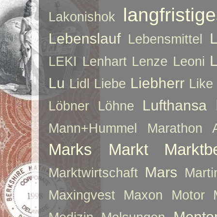
langfristig
Lakonishok
Lebenslauf
Lebensmittel
LEKI
Lenhart
Lenze
Leoni
Lu
Liebherr
Lidl
Liebe
Like
Lufthansa
Löbner
Löhne
Mann+Hummel
Marathon 
Marks
Markt
Marktb
Mars
Marktwirtschaft
Mart
Maxingvest
Maxon Motor
Mento