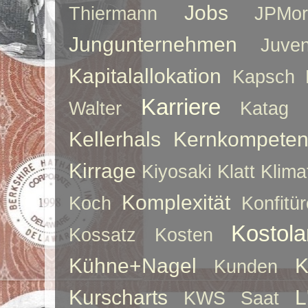
Jobs
Thiermann
JPMor
Jungunternehmen
Juve
Kapitalallokation
Kapsch
Karriere
Walter
Katag
Kellerhals
Kernkompeten
Kirrage
Kiyosaki
Klatt
Klima
Komplexität
Koch
Konfitür
Kostol
Kossatz
Kosten
Kühne+Nagel
K
Kunden
Kurscharts
L
KWS Saat