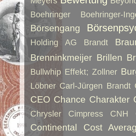
Meyers
Beyon
Boehringer
Boehringer-Ing
Börsenpsy
Börsengang
Brau
Holding AG
Brandt
Brenninkmeijer
Brillen
B
Bur
Bullwhip Effekt; Zollner
Löbner
Carl-Jürgen Brandt
CEO
Chance
Charakter
Chrysler
Cimpress
CNH
Continental
Cost Averag