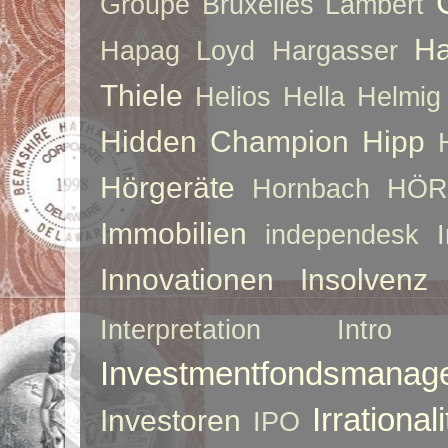
Groupe Bruxelles Lambert
Ha
Hapag Loyd
Hargasser
Thiele
Helios
Hella
Helmig
Hidden Champion
Hipp
Hörgeräte
Hornbach
HÖR
Immobilien
independesk
Innovationen
Insolvenz
Interpretation
Intro
Investmentfondsmanag
Irrationali
Investoren
IPO