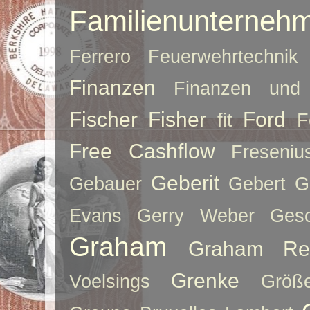
Familienunterneh
Ferrero
Feuerwehrtechnik
Finanzen
Finanzen und 
Fischer
Fisher
Ford
fit
F
Free Cashflow
Freseniu
Geberit
Gebauer
Gebert
G
Evans
Gerry Weber
Ges
Graham
Graham Re
Grenke
Voelsings
Größe