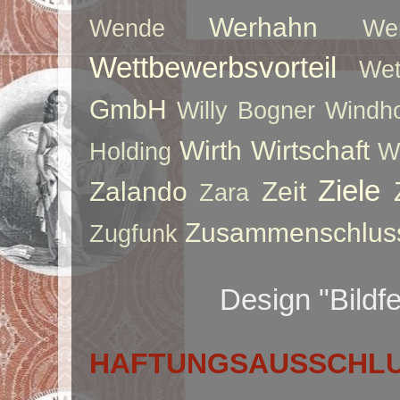
Werhahn
Wende
We
Wettbewerbsvorteil
Wet
GmbH
Willy Bogner
Windho
Wirth
Wirtschaft
Holding
W
Ziele
Zalando
Zeit
Zara
Zusammenschlus
Zugfunk
Design "Bildf
HAFTUNGSAUSSCHLUS