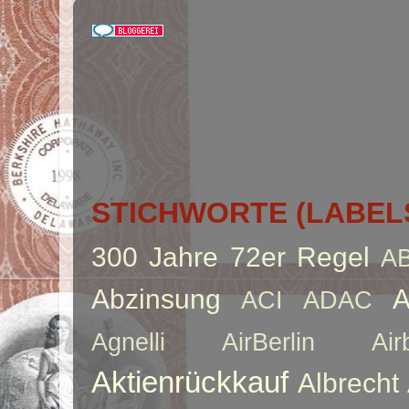
STICHWORTE (LABEL
300 Jahre
72er Regel
A
Abzinsung
A
ACI
ADAC
Agnelli
AirBerlin
Air
Aktienrückkauf
Albrecht