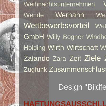
Weihnachtsunternehmen
Werhahn
Wende
We
Wettbewerbsvorteil
Wet
GmbH
Willy Bogner
Windho
Wirth
Wirtschaft
Holding
W
Ziele
Zalando
Zeit
Zara
Zusammenschlus
Zugfunk
Design "Bildf
HAFTUNGSAUSSCHLUS