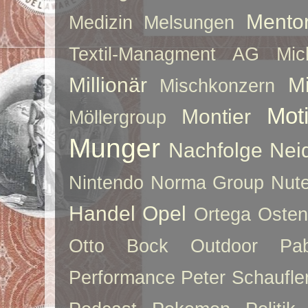
Mento
Medizin
Melsungen
Textil-Managment AG
Mi
Millionär
Mi
Mischkonzern
Moti
Montier
Möllergroup
Munger
Nachfolge
Nei
Nintendo
Norma Group
Nute
Handel
Opel
Ortega
Oste
Otto Bock
Outdoor
Pab
Performance
Peter Schaufle