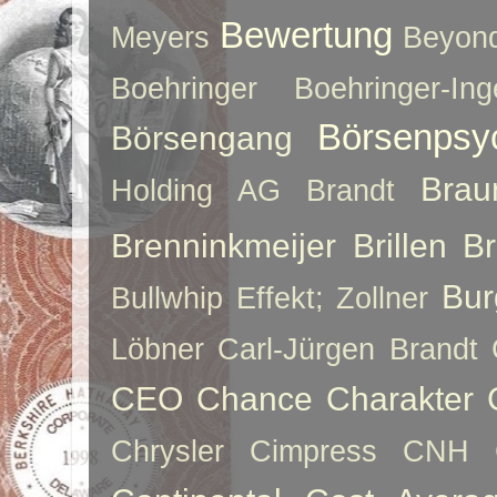
Bewertung
Meyers
Beyon
Boehringer
Boehringer-Ing
Börsenpsy
Börsengang
Brau
Holding AG
Brandt
Brenninkmeijer
Brillen
B
Bur
Bullwhip Effekt; Zollner
Löbner
Carl-Jürgen Brandt
CEO
Chance
Charakter
Chrysler
Cimpress
CNH