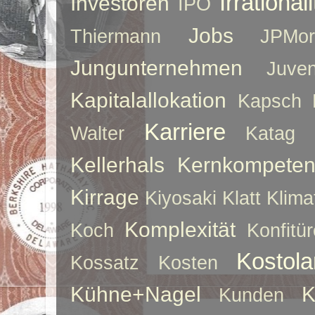
Irrationali
Investoren
IPO
Jobs
Thiermann
JPMor
Jungunternehmen
Juve
Kapitalallokation
Kapsch
Karriere
Walter
Katag
Kellerhals
Kernkompeten
Kirrage
Kiyosaki
Klatt
Klima
Komplexität
Koch
Konfitür
Kostol
Kossatz
Kosten
Kühne+Nagel
K
Kunden