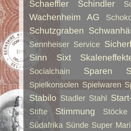
Schaeffler
Schindler
S
Wachenheim AG
Schoko
Schutzgraben
Schwanhä
Sicher
Sennheiser
Service
Sinn
Sixt
Skaleneffekt
Sparen
S
Socialchain
Spielkonsolen
Spielwaren
S
Stabilo
Star
Stadler
Stahl
Stimmung
Stifte
Stöcke
Südafrika
Sünde
Super Mar