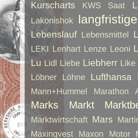
Kurscharts
L
KWS Saat
langfristig
Lakonishok
Lebenslauf
Lebensmittel
LEKI
Lenhart
Lenze
Leoni
Lu
Liebherr
Lidl
Liebe
Like
Lufthansa
Löbner
Löhne
Mann+Hummel
Marathon 
Marks
Markt
Marktb
Mars
Marktwirtschaft
Mart
Maxingvest
Maxon Motor