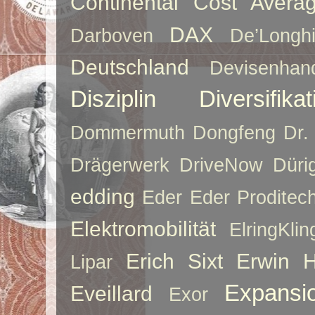
Continental
Cost Averag
DAX
Darboven
De’Longh
Deutschland
Devisenhan
Disziplin
Diversifikat
Dommermuth
Dongfeng
Dr.
Drägerwerk
DriveNow
Düri
edding
Eder
Eder Proditec
Elektromobilität
ElringKlin
Erich Sixt
Erwin 
Lipar
Expansi
Eveillard
Exor