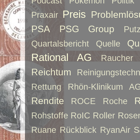
Podcast
Pokemon
Politik
Preis
Problemlös
Praxair
PSA
PSG Group
Put
Qu
Quartalsbericht
Quelle
Rational AG
Raucher
Reichtum
Reinigungstechn
Rettung
Rhön-Klinikum A
Rendite
R
ROCE
Roche
Rohstoffe
RoIC
Roller
Rose
Ruane
Rückblick
RyanAir
S