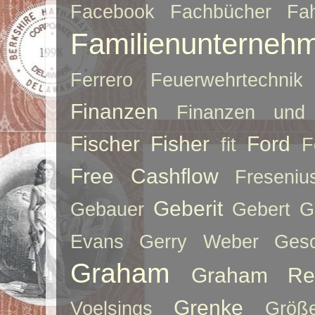
Facebook
Fachbücher
Fah
Familienunterneh
Ferrero
Feuerwehrtechnik
Finanzen
Finanzen und 
Fischer
Fisher
Ford
fit
F
Free Cashflow
Freseniu
Geberit
Gebauer
Gebert
G
Evans
Gerry Weber
Ges
Graham
Graham Re
Grenke
Voelsings
Größe