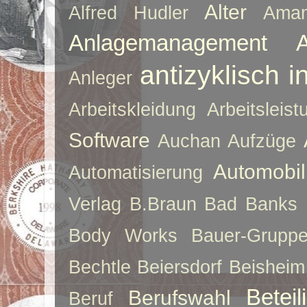
Alter
Alfred Hudler
Ama
Anlagemanagement
antizyklisch i
Anleger
Arbeitskleidung
Arbeitsleist
Software
Auchan
Aufzüge
Automobil
Automatisierung
Verlag
B.Braun
Bad Banks
Body Works
Bauer-Grupp
Bechtle
Beiersdorf
Beisheim
Betei
Berufswahl
Beruf