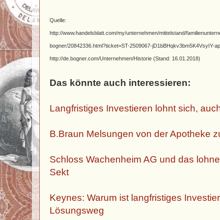
Quelle:
http://www.handelsblatt.com/my/unternehmen/mittelstand/familienunter
bogner/20842336.html?ticket=ST-2509067-jD1bBHqkv3bm5K4VsyIY-ap3
http://de.bogner.com/Unternehmen/Historie (
Stand: 16.01.2018)
Das könnte auch interessieren:
Langfristiges Investieren lohnt sich, auch
B.Braun Melsungen von der Apotheke 
Schloss Wachenheim AG und das lohne
Sekt
Keynes: Warum ist langfristiges Investie
Lösungsweg