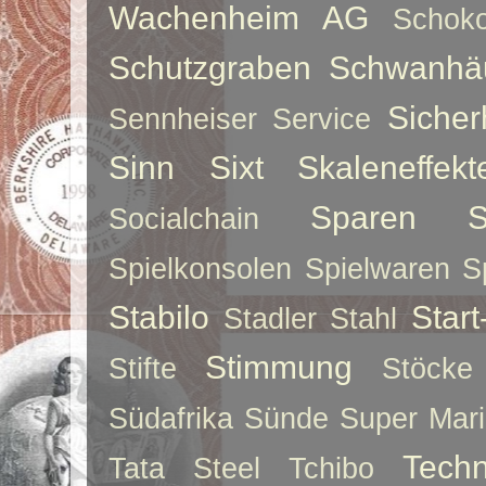
Wachenheim AG
Schoko
Schutzgraben
Schwanhä
Sicher
Sennheiser
Service
Sinn
Sixt
Skaleneffekt
Sparen
S
Socialchain
Spielkonsolen
Spielwaren
S
Stabilo
Star
Stadler
Stahl
Stimmung
Stifte
Stöcke
Südafrika
Sünde
Super Mar
Techn
Tata Steel
Tchibo