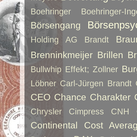
Boehringer
Boehringer-Ing
Börsenpsy
Börsengang
Brau
Holding AG
Brandt
Brenninkmeijer
Brillen
B
Bur
Bullwhip Effekt; Zollner
Löbner
Carl-Jürgen Brandt
CEO
Chance
Charakter
Chrysler
Cimpress
CNH
Continental
Cost Averag