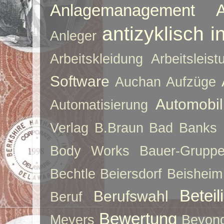
Anlagemanagement
antizyklisch i
Anleger
Arbeitskleidung
Arbeitsleist
Software
Auchan
Aufzüge
Automobil
Automatisierung
Verlag
B.Braun
Bad Banks
Body Works
Bauer-Grupp
Bechtle
Beiersdorf
Beisheim
Betei
Berufswahl
Beruf
Bewertung
Meyers
Beyon