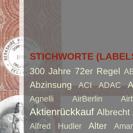
STICHWORTE (LABEL
300 Jahre
72er Regel
A
Abzinsung
A
ACI
ADAC
Agnelli
AirBerlin
Air
Aktienrückkauf
Albrecht
Alter
Alfred Hudler
Ama