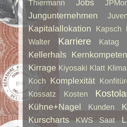
Jobs
Thiermann
JPMor
Jungunternehmen
Juve
Kapitalallokation
Kapsch
Karriere
Walter
Katag
Kellerhals
Kernkompeten
Kirrage
Kiyosaki
Klatt
Klima
Komplexität
Koch
Konfitür
Kostol
Kossatz
Kosten
Kühne+Nagel
K
Kunden
Kurscharts
L
KWS Saat