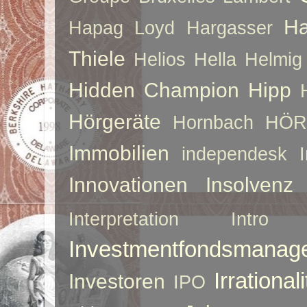
Ha
Hapag Loyd
Hargasser
Thiele
Helios
Hella
Helmig
Hidden Champion
Hipp
Hörgeräte
Hornbach
HÖR
Immobilien
independesk
Innovationen
Insolvenz
Interpretation
Intro
Investmentfondsmanag
Irrationali
Investoren
IPO