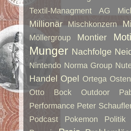
Textil-Managment AG
Mi
Millionär
Mi
Mischkonzern
Moti
Montier
Möllergroup
Munger
Nachfolge
Nei
Nintendo
Norma Group
Nute
Handel
Opel
Ortega
Oste
Otto Bock
Outdoor
Pab
Performance
Peter Schaufle
Podcast
Pokemon
Politik