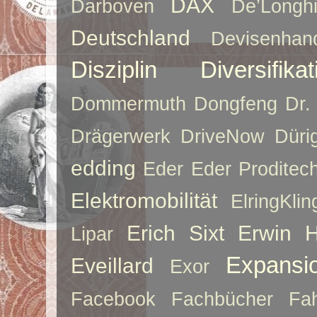
DAX
Darboven
De’Longh
Deutschland
Devisenhan
Disziplin
Diversifikat
Dommermuth
Dongfeng
Dr.
Drägerwerk
DriveNow
Düri
edding
Eder
Eder Proditec
Elektromobilität
ElringKlin
Erich Sixt
Erwin 
Lipar
Expansi
Eveillard
Exor
Facebook
Fachbücher
Fah