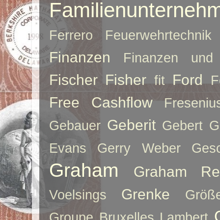
Familienunterneh
Ferrero
Feuerwehrtechnik
Finanzen
Finanzen und 
Fischer
Fisher
Ford
fit
F
Free Cashflow
Freseniu
Geberit
Gebauer
Gebert
G
Evans
Gerry Weber
Ges
Graham
Graham Re
Grenke
Voelsings
Größe
Groupe Bruxelles Lambert