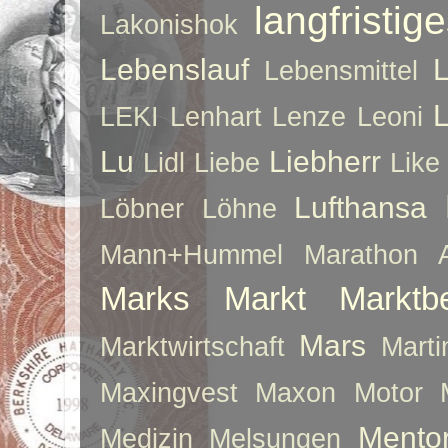
langfristig
Lakonishok
Lebenslauf
Lebensmittel
LEKI
Lenhart
Lenze
Leoni
Lu
Liebherr
Lidl
Liebe
Like
Lufthansa
Löbner
Löhne
Mann+Hummel
Marathon 
Marks
Markt
Marktb
Mars
Marktwirtschaft
Mart
Maxingvest
Maxon Motor
Mento
Medizin
Melsungen