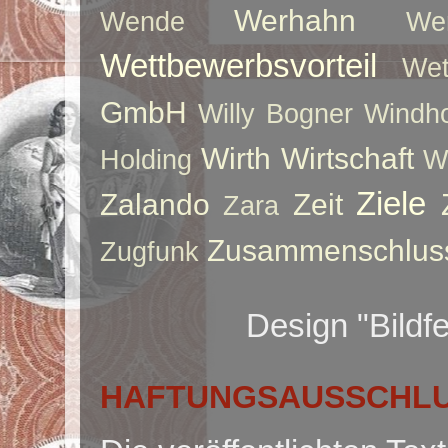
Werhahn
Wende
We
Wettbewerbsvorteil
Wet
GmbH
Willy Bogner
Windho
Wirth
Wirtschaft
Holding
W
Ziele
Zalando
Zeit
Zara
Zusammenschlus
Zugfunk
Design "Bildf
HAFTUNGSAUSSCHLUS