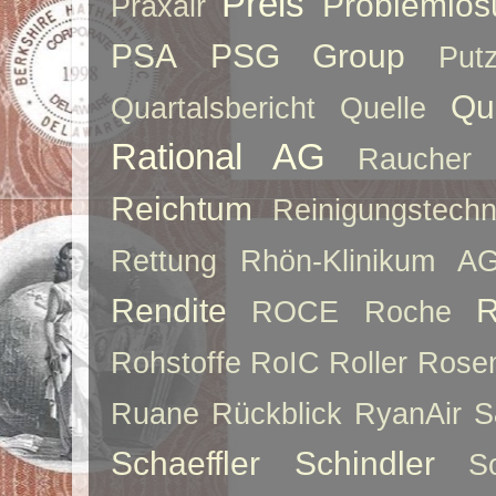
Preis
Problemlös
Praxair
PSA
PSG Group
Put
Qu
Quartalsbericht
Quelle
Rational AG
Raucher
Reichtum
Reinigungstechn
Rettung
Rhön-Klinikum A
Rendite
R
ROCE
Roche
Rohstoffe
RoIC
Roller
Rose
Ruane
Rückblick
RyanAir
S
Schaeffler
Schindler
S