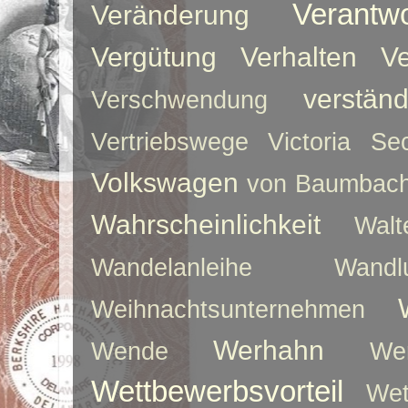
Verantw
Veränderung
Vergütung
Verhalten
Ve
verstän
Verschwendung
Vertriebswege
Victoria Sec
Volkswagen
von Baumbac
Wahrscheinlichkeit
Walt
Wandelanleihe
Wandlu
Weihnachtsunternehmen
Werhahn
Wende
We
Wettbewerbsvorteil
Wet