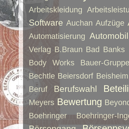
Arbeitskleidung
Arbeitsleist
Software
Auchan
Aufzüge
Automobil
Automatisierung
Verlag
B.Braun
Bad Banks
Body Works
Bauer-Grupp
Bechtle
Beiersdorf
Beisheim
Betei
Berufswahl
Beruf
Bewertung
Meyers
Beyon
Boehringer
Boehringer-Ing
Börsenpsy
Börsengang