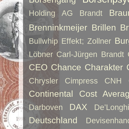
Brau
Holding AG
Brandt
Brenninkmeijer
Brillen
B
Bur
Bullwhip Effekt; Zollner
Löbner
Carl-Jürgen Brandt
CEO
Chance
Charakter
Chrysler
Cimpress
CNH
Continental
Cost Averag
DAX
Darboven
De’Longh
Deutschland
Devisenhan