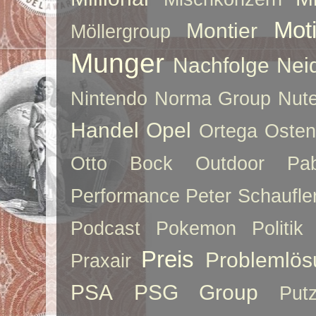
Moti
Montier
Möllergroup
Munger
Nachfolge
Nei
Nintendo
Norma Group
Nute
Handel
Opel
Ortega
Oste
Otto Bock
Outdoor
Pab
Performance
Peter Schaufle
Podcast
Pokemon
Politik
Preis
Problemlös
Praxair
PSA
PSG Group
Put