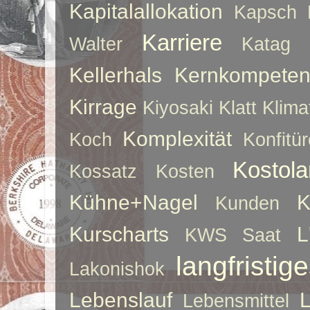
Kapitalallokation
Kapsch
Karriere
Walter
Katag
Kellerhals
Kernkompeten
Kirrage
Kiyosaki
Klatt
Klima
Komplexität
Koch
Konfitür
Kostol
Kossatz
Kosten
Kühne+Nagel
K
Kunden
Kurscharts
L
KWS Saat
langfristig
Lakonishok
Lebenslauf
Lebensmittel