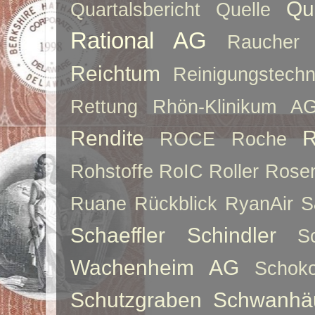
Qu
Quartalsbericht
Quelle
Rational AG
Raucher
Reichtum
Reinigungstechn
Rettung
Rhön-Klinikum A
Rendite
R
ROCE
Roche
Rohstoffe
RoIC
Roller
Rose
Ruane
Rückblick
RyanAir
S
Schaeffler
Schindler
S
Wachenheim AG
Schoko
Schutzgraben
Schwanhä