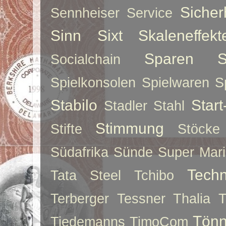
Sicher
Sennheiser
Service
Sinn
Sixt
Skaleneffekt
Sparen
S
Socialchain
Spielkonsolen
Spielwaren
S
Stabilo
Star
Stadler
Stahl
Stimmung
Stifte
Stöcke
Südafrika
Sünde
Super Mar
Techn
Tata Steel
Tchibo
Terberger
Tessner
Thalia
T
Tönn
Tiedemanns
TimoCom