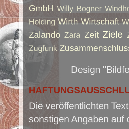
GmbH
Willy Bogner
Windho
Wirth
Wirtschaft
Holding
W
Ziele
Zalando
Zeit
Zara
Zusammenschlus
Zugfunk
Design "Bildf
HAFTUNGSAUSSCHLUS
Die veröffentlichten Te
sonstigen Angaben auf 