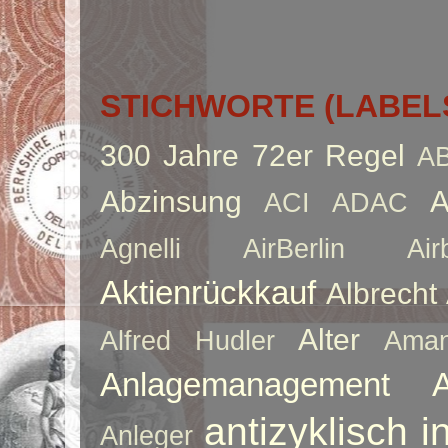
STICHWORTE (LABEL
300 Jahre
72er Regel
A
Abzinsung
A
ACI
ADAC
Agnelli
AirBerlin
Air
Aktienrückkauf
Albrecht
Alter
Alfred Hudler
Ama
Anlagemanagement
antizyklisch i
Anleger