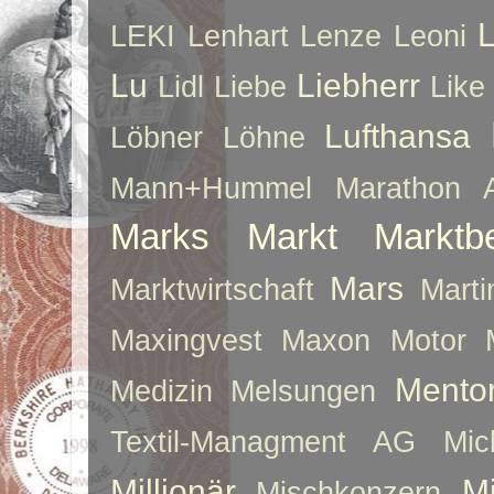
LEKI
Lenhart
Lenze
Leoni
Lu
Liebherr
Lidl
Liebe
Like
Lufthansa
Löbner
Löhne
Mann+Hummel
Marathon 
Marks
Markt
Marktb
Mars
Marktwirtschaft
Mart
Maxingvest
Maxon Motor
Mento
Medizin
Melsungen
Textil-Managment AG
Mi
Millionär
Mi
Mischkonzern