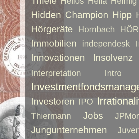
Thiele
Helios
Hella
Helmig
Hidden Champion
Hipp
Hörgeräte
Hornbach
HÖR
Immobilien
independesk
Innovationen
Insolvenz
Interpretation
Intro
Investmentfondsmanag
Irrationali
Investoren
IPO
Jobs
Thiermann
JPMor
Jungunternehmen
Juve