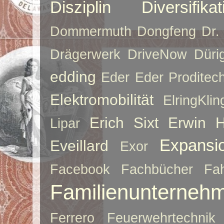
Disziplin
Diversifikat
Dommermuth
Dongfeng
Dr.
Drägerwerk
DriveNow
Düri
edding
Eder
Eder Proditec
Elektromobilität
ElringKlin
Erich Sixt
Erwin 
Lipar
Expansi
Eveillard
Exor
Facebook
Fachbücher
Fah
Familienunterneh
Ferrero
Feuerwehrtechnik