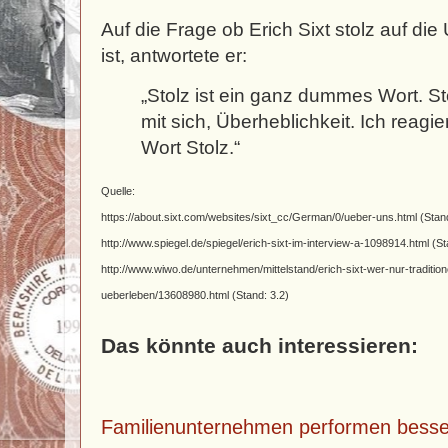
Auf die Frage ob Erich Sixt stolz auf d
ist, antwortete er:
„Stolz ist ein ganz dummes Wort. S
mit sich, Überheblichkeit. Ich reagie
Wort Stolz.“
Quelle:
https://about.sixt.com/websites/sixt_cc/German/0/ueber-uns.html (Stand
http://www.spiegel.de/spiegel/erich-sixt-im-interview-a-1098914.html (St
http://www.wiwo.de/unternehmen/mittelstand/erich-sixt-wer-nur-traditione
ueberleben/13608980.html (Stand: 3.2)
Das könnte auch interessieren:
Familienunternehmen performen besse