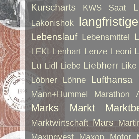
Kurscharts
L
KWS Saat
langfristig
Lakonishok
Lebenslauf
Lebensmittel
LEKI
Lenhart
Lenze
Leoni
Lu
Liebherr
Lidl
Liebe
Like
Lufthansa
Löbner
Löhne
Mann+Hummel
Marathon 
Marks
Markt
Marktb
Mars
Marktwirtschaft
Mart
Maxingvest
Maxon Motor