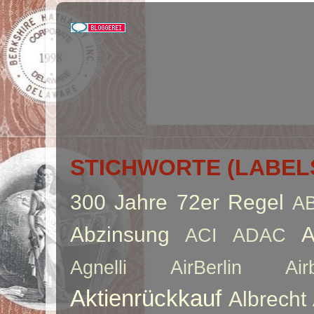
STICHWORTE (LABEL
300 Jahre
72er Regel
A
Abzinsung
A
ACI
ADAC
Agnelli
AirBerlin
Air
Aktienrückkauf
Albrecht