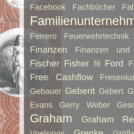
Facebook
Fachbücher
Fah
Familienunterneh
Ferrero
Feuerwehrtechnik
Finanzen
Finanzen und 
Fischer
Fisher
Ford
fit
F
Free Cashflow
Freseniu
Geberit
Gebauer
Gebert
G
Evans
Gerry Weber
Ges
Graham
Graham Re
Grenke
Voelsings
Größe