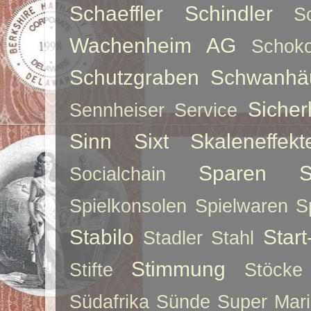
Schaeffler
Schindler
S
Wachenheim AG
Schoko
Schutzgraben
Schwanhä
Sicher
Sennheiser
Service
Sinn
Sixt
Skaleneffekt
Sparen
S
Socialchain
Spielkonsolen
Spielwaren
S
Stabilo
Star
Stadler
Stahl
Stimmung
Stifte
Stöcke
Südafrika
Sünde
Super Mar