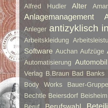
Alter
Alfred Hudler
Ama
Anlagemanagement
antizyklisch i
Anleger
Arbeitskleidung
Arbeitsleist
Software
Auchan
Aufzüge
Automobil
Automatisierung
Verlag
B.Braun
Bad Banks
Body Works
Bauer-Grupp
Bechtle
Beiersdorf
Beisheim
Betei
Berufswahl
Beruf