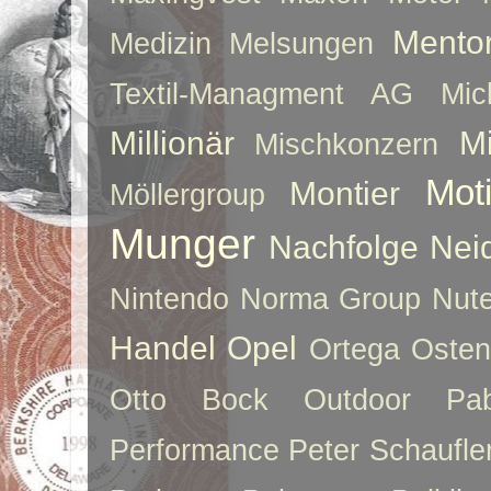
Mento
Medizin
Melsungen
Textil-Managment AG
Mi
Millionär
Mi
Mischkonzern
Moti
Montier
Möllergroup
Munger
Nachfolge
Nei
Nintendo
Norma Group
Nute
Handel
Opel
Ortega
Oste
Otto Bock
Outdoor
Pab
Performance
Peter Schaufle