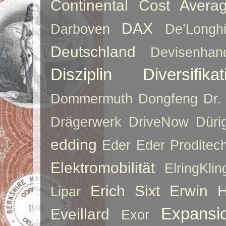
Continental
Cost Averag
DAX
Darboven
De’Longh
Deutschland
Devisenhan
Disziplin
Diversifikat
Dommermuth
Dongfeng
Dr.
Drägerwerk
DriveNow
Düri
edding
Eder
Eder Proditec
Elektromobilität
ElringKlin
Erich Sixt
Erwin 
Lipar
Expansi
Eveillard
Exor