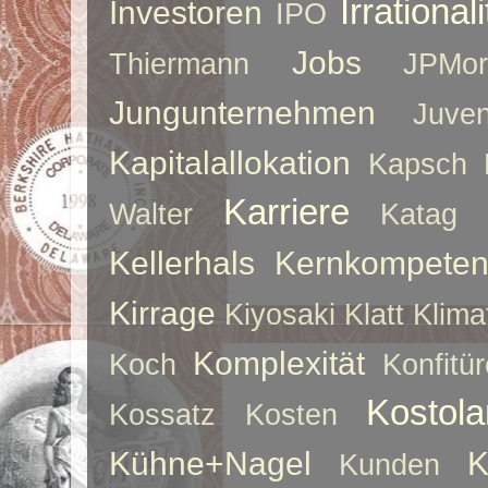
Irrationali
Investoren
IPO
Jobs
Thiermann
JPMor
Jungunternehmen
Juve
Kapitalallokation
Kapsch
Karriere
Walter
Katag
Kellerhals
Kernkompeten
Kirrage
Kiyosaki
Klatt
Klima
Komplexität
Koch
Konfitür
Kostol
Kossatz
Kosten
Kühne+Nagel
K
Kunden