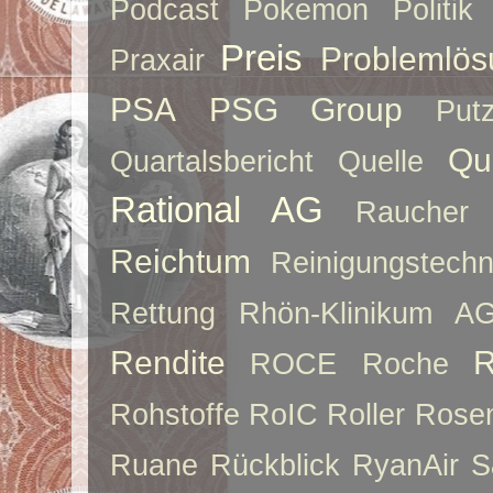
Podcast
Pokemon
Politik
Preis
Problemlös
Praxair
PSA
PSG Group
Put
Qu
Quartalsbericht
Quelle
Rational AG
Raucher
Reichtum
Reinigungstechn
Rettung
Rhön-Klinikum A
Rendite
R
ROCE
Roche
Rohstoffe
RoIC
Roller
Rose
Ruane
Rückblick
RyanAir
S