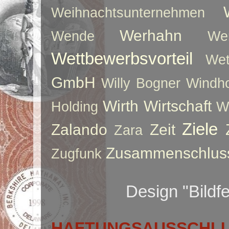
Weihnachtsunternehmen
Werhahn
Wende
We
Wettbewerbsvorteil
Wet
GmbH
Willy Bogner
Windho
Wirth
Wirtschaft
Holding
W
Ziele
Zalando
Zeit
Zara
Zusammenschlus
Zugfunk
Design "Bildf
HAFTUNGSAUSSCHLUS