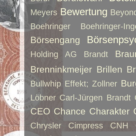
Bewertung
Meyers
Beyon
Boehringer
Boehringer-Ing
Börsenpsy
Börsengang
Brau
Holding AG
Brandt
Brenninkmeijer
Brillen
B
Bur
Bullwhip Effekt; Zollner
Löbner
Carl-Jürgen Brandt
CEO
Chance
Charakter
Chrysler
Cimpress
CNH