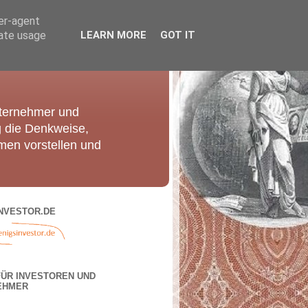
ser-agent
rate usage
LEARN MORE
GOT IT
nternehmer und
g die Denkweise,
men vorstellen und
NVESTOR.DE
FÜR INVESTOREN UND
EHMER