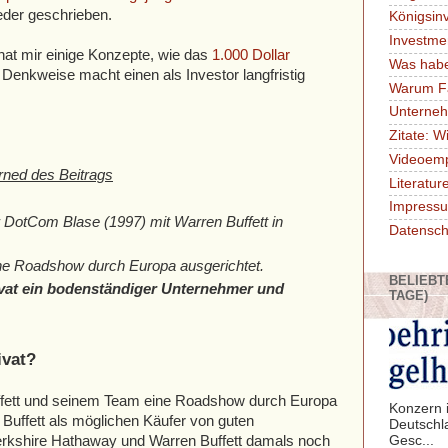
der geschrieben.
Königsin
Investme
hat mir einige Konzepte, wie das
1.000 Dollar
Was habe
 Denkweise macht einen als Investor langfristig
Warum F
Unterne
Zitate: W
Videoem
ned des Beitrags
Literatu
Impressu
er DotCom Blase (1997) mit Warren Buffett in
Datensch
eine Roadshow durch Europa ausgerichtet.
BELIEBT
rivat ein bodenständiger Unternehmer und
TAGE)
ivat?
uffett und seinem Team eine Roadshow durch Europa
Konzern i
 Buffett als möglichen Käufer von guten
Deutschl
erkshire Hathaway und Warren Buffett damals noch
Gesc...