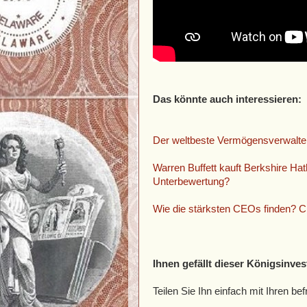
Das könnte auch interessieren:
Der weltbeste Vermögensverwalter 
Warren Buffett kauft Berkshire Hat
Unterbewertung?
Wie die stärksten CEOs finden? C
Ihnen gefällt dieser Königsinves
Teilen Sie Ihn einfach mit Ihren 