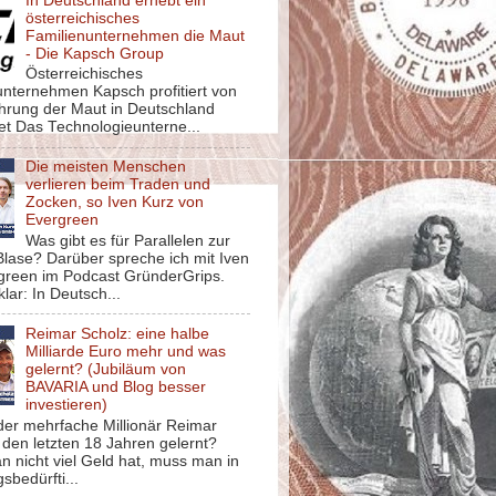
In Deutschland erhebt ein
österreichisches
Familienunternehmen die Maut
- Die Kapsch Group
Österreichisches
unternehmen Kapsch profitiert von
ührung der Maut in Deutschland
et Das Technologieunterne...
Die meisten Menschen
verlieren beim Traden und
Zocken, so Iven Kurz von
Evergreen
Was gibt es für Parallelen zur
lase? Darüber spreche ich mit Iven
green im Podcast GründerGrips.
klar: In Deutsch...
Reimar Scholz: eine halbe
Milliarde Euro mehr und was
gelernt? (Jubiläum von
BAVARIA und Blog besser
investieren)
der mehrfache Millionär Reimar
 den letzten 18 Jahren gelernt?
 nicht viel Geld hat, muss man in
sbedürfti...