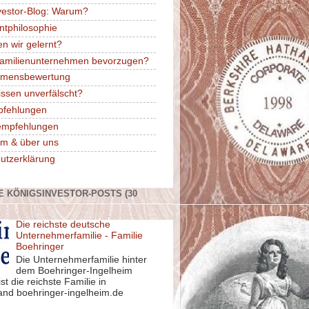
vestor-Blog: Warum?
ntphilosophie
n wir gelernt?
amilienunternehmen bevorzugen?
hmensbewertung
issen unverfälscht?
pfehlungen
rempfehlungen
m & über uns
utzerklärung
E KÖNIGSINVESTOR-POSTS (30
Die reichste deutsche
Unternehmerfamilie - Familie
Boehringer
Die Unternehmerfamilie hinter
dem Boehringer-Ingelheim
st die reichste Familie in
and boehringer-ingelheim.de