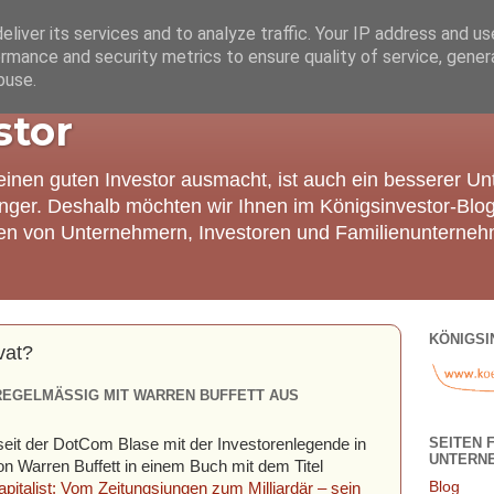
liver its services and to analyze traffic. Your IP address and u
rmance and security metrics to ensure quality of service, gene
buse.
stor
einen guten Investor ausmacht, ist auch ein besserer U
nger. Deshalb möchten wir Ihnen im Königsinvestor-Blo
ien von Unternehmern, Investoren und Familienunterneh
KÖNIGSI
vat?
REGELMÄSSIG MIT WARREN BUFFETT AUS
SEITEN 
 seit der DotCom Blase mit der Investorenlegende in
UNTERN
 Warren Buffett in einem Buch mit dem Titel
Blog
pitalist: Vom Zeitungsjungen zum Milliardär – sein