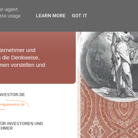
ser-agent
rate usage
LEARN MORE
GOT IT
nternehmer und
g die Denkweise,
men vorstellen und
NVESTOR.DE
FÜR INVESTOREN UND
EHMER