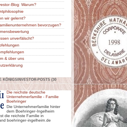
vestor-Blog: Warum?
ntphilosophie
n wir gelernt?
amilienunternehmen bevorzugen?
hmensbewertung
issen unverfälscht?
pfehlungen
rempfehlungen
m & über uns
utzerklärung
E KÖNIGSINVESTOR-POSTS (30
Die reichste deutsche
Unternehmerfamilie - Familie
Boehringer
Die Unternehmerfamilie hinter
dem Boehringer-Ingelheim
st die reichste Familie in
and boehringer-ingelheim.de