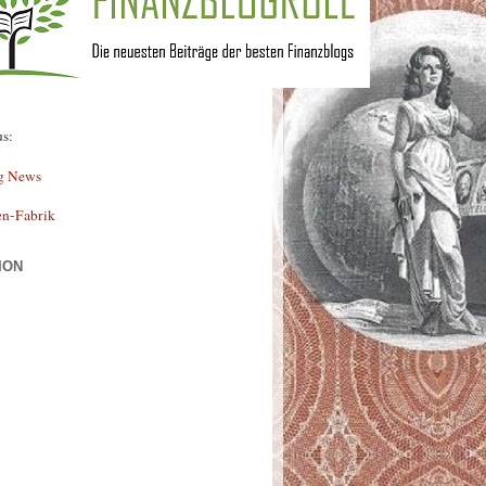
us:
g News
en-Fabrik
ION