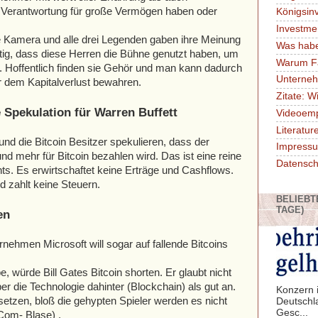
 Verantwortung für große Vermögen haben oder
Königsin
Investme
e Kamera und alle drei Legenden gaben ihre Meinung
Was habe
htig, dass diese Herren die Bühne genutzt haben, um
Warum F
. Hoffentlich finden sie Gehör und man kann dadurch
Unterne
or dem Kapitalverlust bewahren.
Zitate: W
Spekulation für Warren Buffett
Videoem
Literatu
und die Bitcoin Besitzer spekulieren, dass der
Impressu
 mehr für Bitcoin bezahlen wird. Das ist eine reine
Datensch
chts. Es erwirtschaftet keine Erträge und Cashflows.
d zahlt keine Steuern.
BELIEBT
TAGE)
en
ehmen Microsoft will sogar auf fallende Bitcoins
 würde Bill Gates Bitcoin shorten. Er glaubt nicht
ber die Technologie dahinter (Blockchain) als gut an.
Konzern i
setzen, bloß die gehypten Spieler werden es nicht
Deutschl
Gesc...
Com- Blase) .