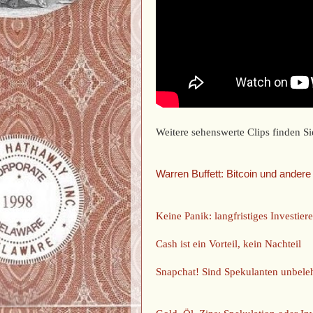
Weitere sehenswerte Clips finden Si
Warren Buffett: Bitcoin und ander
Keine Panik: langfristiges Investie
Cash ist ein Vorteil, kein Nachteil
Snapchat! Sind Spekulanten unbele