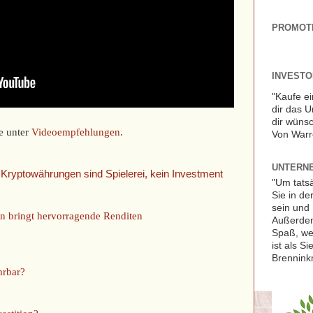
PROMOT
INVESTOR
"Kaufe ei
dir das 
dir wünsc
e unter
Videoempfehlungen
.
Von Warr
UNTERNE
e Kryptowährungen sind Spielerei, kein Investment
"Um tats
Sie in de
sein und 
ren bringt hervorragende Renditen
Außerdem
Spaß, we
ist als S
Brennink
hrbar?