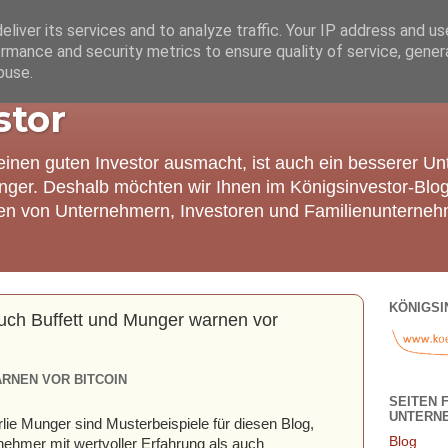
liver its services and to analyze traffic. Your IP address and u
rmance and security metrics to ensure quality of service, gene
buse.
stor
einen guten Investor ausmacht, ist auch ein besserer U
nger. Deshalb möchten wir Ihnen im Königsinvestor-Blo
ien von Unternehmern, Investoren und Familienunterneh
KÖNIGSI
 auch Buffett und Munger warnen vor
RNEN VOR BITCOIN
SEITEN 
UNTERN
rlie Munger sind Musterbeispiele für diesen Blog,
Blog
nehmer mit wertvoller Erfahrung als auch