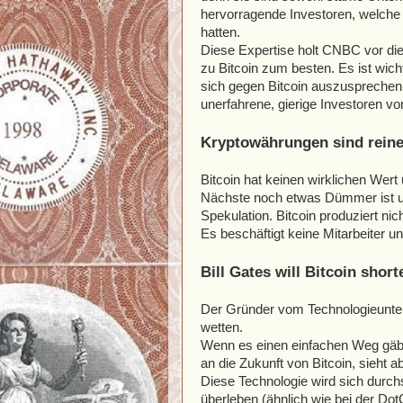
hervorragende Investoren, welche
hatten.
Diese Expertise holt CNBC vor di
zu Bitcoin zum besten. Es ist wic
sich gegen Bitcoin auszusprechen
unerfahrene, gierige Investoren v
Kryptowährungen sind reine 
Bitcoin hat keinen wirklichen Wert 
Nächste noch etwas Dümmer ist und
Spekulation. Bitcoin produziert ni
Es beschäftigt keine Mitarbeiter un
Bill Gates will Bitcoin short
Der Gründer vom Technologieuntern
wetten.
Wenn es einen einfachen Weg gäbe,
an die Zukunft von Bitcoin, sieht a
Diese Technologie wird sich durch
überleben (ähnlich wie bei der Dot