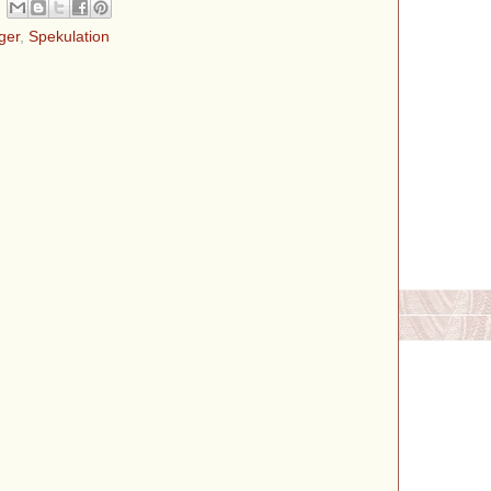
ger
,
Spekulation