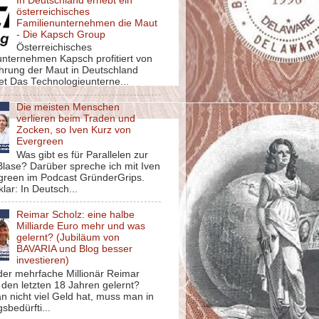
In Deutschland erhebt ein
österreichisches
Familienunternehmen die Maut
- Die Kapsch Group
Österreichisches
unternehmen Kapsch profitiert von
ührung der Maut in Deutschland
et Das Technologieunterne...
Die meisten Menschen
verlieren beim Traden und
Zocken, so Iven Kurz von
Evergreen
Was gibt es für Parallelen zur
lase? Darüber spreche ich mit Iven
green im Podcast GründerGrips.
klar: In Deutsch...
Reimar Scholz: eine halbe
Milliarde Euro mehr und was
gelernt? (Jubiläum von
BAVARIA und Blog besser
investieren)
der mehrfache Millionär Reimar
 den letzten 18 Jahren gelernt?
 nicht viel Geld hat, muss man in
sbedürfti...