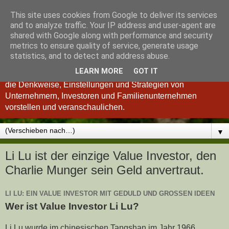
This site uses cookies from Google to deliver its services
Königsinvestor
and to analyze traffic. Your IP address and user-agent are
shared with Google along with performance and security
metrics to ensure quality of service, generate usage
"Wer verstanden hat, was einen guten Investor ausmacht, ist
statistics, and to detect and address abuse.
auch ein besserer Unternehmer und umgekehrt." so Charlie
LEARN MORE
GOT IT
Munger. Deshalb möchten wir Ihnen im Königsinvestor-Blog
die Denkweise, Einstellungen und Strategien von
Unternehmern, Investoren und Familienunternehmen
vorstellen und veranschaulichen.
▼
Li Lu ist der einzige Value Investor, den
Charlie Munger sein Geld anvertraut.
LI LU: EIN VALUE INVESTOR MIT GEDULD UND GROSSEN IDEEN
Wer ist Value Investor Li Lu?
Li Lu wurde im chinesischen Tangshan im Jahr 1966