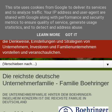
This site uses cookies from Google to deliver its services
Königsinvestor
and to analyze traffic. Your IP address and user-agent are
shared with Google along with performance and security
metrics to ensure quality of service, generate usage
"Wer verstanden hat, was einen guten Investor ausmacht, ist
statistics, and to detect and address abuse.
auch ein besserer Unternehmer und umgekehrt." so Charlie
LEARN MORE
GOT IT
Munger. Deshalb möchten wir Ihnen im Königsinvestor-Blog
die Denkweise, Einstellungen und Strategien von
Unternehmern, Investoren und Familienunternehmen
vorstellen und veranschaulichen.
▼
Die reichste deutsche
Unternehmerfamilie - Familie Boehringer
DIE UNTERNEHMERFAMILIE HINTER DEM BOEHRINGER-
INGELHEIM KONZERN IST DIE REICHSTE FAMILIE IN
DEUTSCHLAND