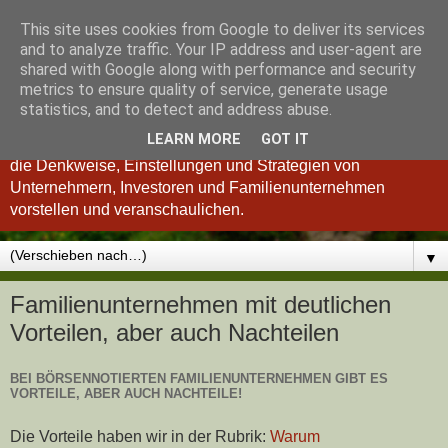
This site uses cookies from Google to deliver its services
Königsinvestor
and to analyze traffic. Your IP address and user-agent are
shared with Google along with performance and security
metrics to ensure quality of service, generate usage
"Wer verstanden hat, was einen guten Investor ausmacht, ist
statistics, and to detect and address abuse.
auch ein besserer Unternehmer und umgekehrt." so Charlie
LEARN MORE
GOT IT
Munger. Deshalb möchten wir Ihnen im Königsinvestor-Blog
die Denkweise, Einstellungen und Strategien von
Unternehmern, Investoren und Familienunternehmen
vorstellen und veranschaulichen.
▼
Familienunternehmen mit deutlichen
Vorteilen, aber auch Nachteilen
BEI BÖRSENNOTIERTEN FAMILIENUNTERNEHMEN GIBT ES
VORTEILE, ABER AUCH NACHTEILE!
Die Vorteile haben wir in der Rubrik:
Warum